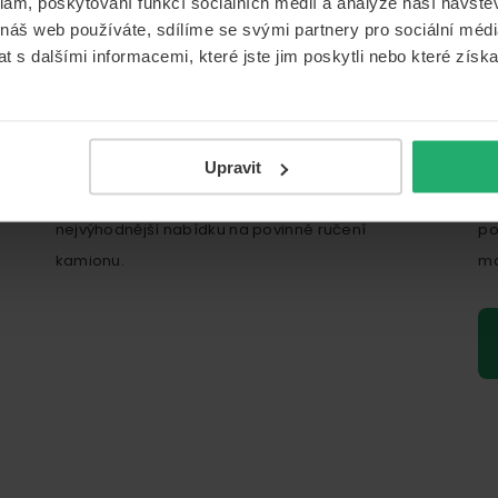
klam, poskytování funkcí sociálních médií a analýze naší návšt
ného ručení na kamion?
 náš web používáte, sdílíme se svými partnery pro sociální média
 s dalšími informacemi, které jste jim poskytli nebo které získa
Upravit
Naše kalkulačka Vám ihned spočítá tu
Po
nejvýhodnější nabídku na povinné ručení
po
kamionu.
mo