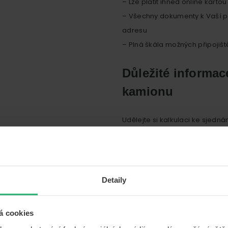
– Lze platit ihned online kartou
– Všechny dokumenty k Vaší p
adresu
– Plná škála možných připojišt
Důležité informac
kamionu
Udělejte si kalkulaci ke sjedn
ušetříte tak nejenom čas, kdy 
zároveň ušetříte značnou finan
Detaily
á cookies