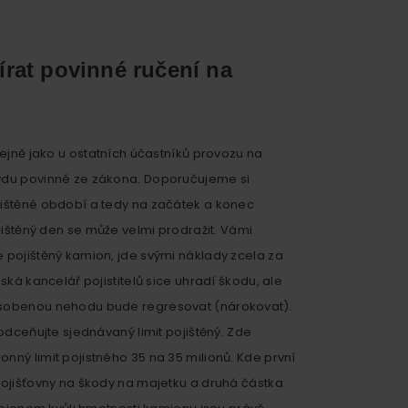
írat povinné ručení na
ejně jako u ostatních účastníků provozu na
du povinné ze zákona. Doporučujeme si
ištěné období a tedy na začátek a konec
jištěný den se může velmi prodražit. Vámi
pojištěný kamion, jde svými náklady zcela za
ská kancelář pojistitelů sice uhradí škodu, ale
sobenou nehodu bude regresovat (nárokovat).
odceňujte sjednávaný limit pojištěný. Zde
ný limit pojistného 35 na 35 milionů. Kde první
ojišťovny na škody na majetku a druhá částka