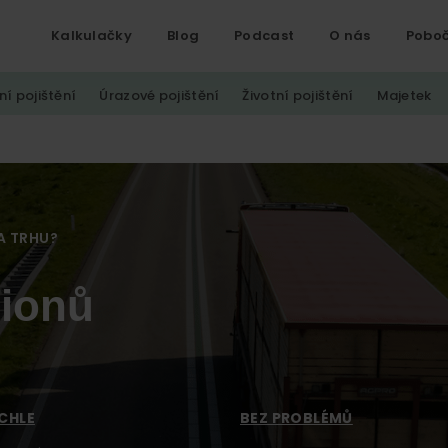
Kalkulačky
Blog
Podcast
O nás
Pobo
ní pojištění
Úrazové pojištění
Životní pojištění
Majetek
A TRHU?
mionů
CHLE
BEZ PROBLÉMŮ