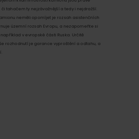
Nejenom kvůli hmotnosti kamionu jsou právě
tahačem ty nejzávažnější a tedy i nejdražší.
i kamionu neměli opomíjet je rozsah asistenčních
hrnuje územní rozsah Evropu, a nezapomeňte si
 například v evropské části Ruska. Určitě
e rozhodnutí je garance vyproštění a odtahu, a
í.