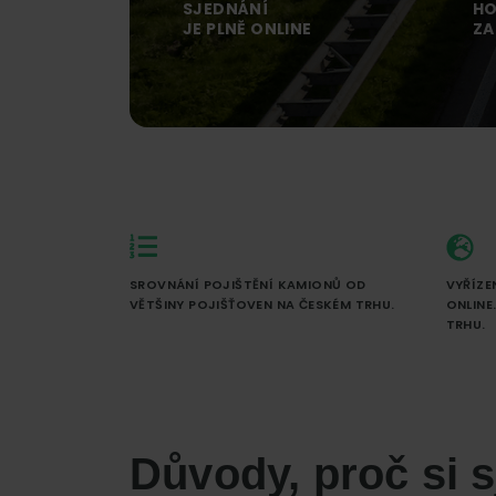
online.
SJEDNÁNÍ
HO
JE PLNĚ ONLINE
ZA
SROVNÁNÍ POJIŠTĚNÍ KAMIONŮ OD
VYŘÍZE
VĚTŠINY POJIŠŤOVEN NA ČESKÉM TRHU.
ONLINE
TRHU.
Důvody, proč si s