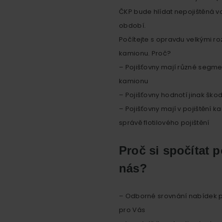
ČKP bude hlídat nepojištěná vo
období.
Počítejte s opravdu velkými ro
kamionu. Proč?
– Pojišťovny mají různé segme
kamionu
– Pojišťovny hodnotí jinak ško
– Pojišťovny mají v pojištění 
správě flotilového pojištění
Proč si spočítat 
nás?
– Odborné srovnání nabídek po
pro Vás