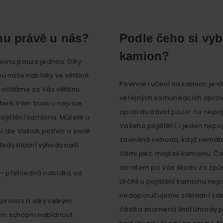
nu právě u nás?
Podle čeho si vyb
kamion?
ionu pouze jednou. Díky
u naše nabídky ve většině
Povinné ručení na kamion je st
počítáme za Vás většinu
veřejných komunikacích oprav
které Vám budou nejvíce
opravdu dávat pozor na nepoj
ojištění kamionu. Můžete u
Vašeho pojištění. I jeden nepo
í dle Vašich potřeb a zvolit
zaviněná nehoda, když nemáte 
 tedy hlavní výhody naší
Vámi jako majiteli kamionu. Če
obratem po Vás škodu za způ
u – přehledná nabídka od
Určitě u pojištění kamionu nep
nedoporučujeme základní zákon
 provoz a díky velkým
částka znamená limit úhrady p
m schopni nabídnout