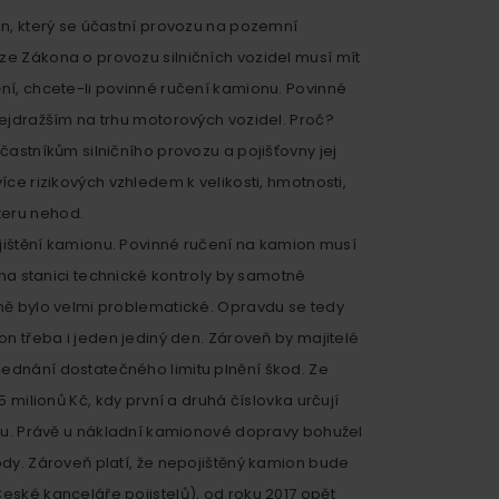
on, který se účastní provozu na pozemní
e Zákona o provozu silničních vozidel musí mít
ní, chcete-li povinné ručení kamionu. Povinné
nejdražším na trhu motorových vozidel. Proč?
častníkům silničního provozu a pojišťovny jej
íce rizikových vzhledem k velikosti, hmotnosti,
eru nehod.
ojištění kamionu. Povinné ručení na kamion musí
 na stanici technické kontroly by samotné
ně bylo velmi problematické. Opravdu se tedy
on třeba i jeden jediný den. Zároveň by majitelé
ednání dostatečného limitu plnění škod. Ze
5 milionů Kč, kdy první a druhá číslovka určují
tku. Právě u nákladní kamionové dopravy bohužel
ody. Zároveň platí, že nepojištěný kamion bude
eské kanceláře pojistelů), od roku 2017 opět