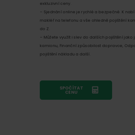
exkluzivní ceny.
– Sjednání online je rychlé a bezpečné. K na
makléř na telefonu a vše ohledně pojištění ka
do Z.
– Můžete využít i slev do dalších pojištění jako j
kamionu, Finanční způsobilost dopravce, Odpo
pojištění nákladu a další.
SPOČÍTAT
CENU