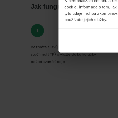
K personalizaci obsahu a re
Jak funguje sjednání povin
cookie. Informace o tom, jak
tyto údaje mohou zkombinovat
používáte jejich služby.
Vezměte si svůj technický průkaz (na kalkulaci
stačí malý TP) a vložte do kalkulačky
požadované údaje