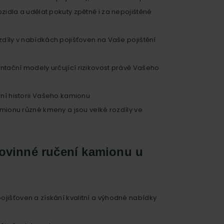
zidla a udělat pokuty zpětně i za nepojištěné
zdíly v nabídkách pojišťoven na Vaše pojištění
ntační modely určující rizikovost právě Vašeho
dní historii Vašeho kamionu
kamionu různé kmeny a jsou velké rozdíly ve
povinné ručení kamionu u
jišťoven a získání kvalitní a výhodné nabídky