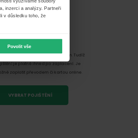
ěvnosti využíváme soubory
, inzerci a analýzy. Partneři
li v důsledku toho, že
Povolit vše
jištění kamionu vzniká zaplacením. Tudíž
jištění je platné ihned po zaplacení. Je
žné zaplatit převodem či kartou online.
VYBRAT POJIŠTĚNÍ