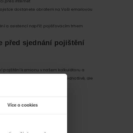
 či přes internet
ojistce dostanete obratem na Vaši emailovou
ění a asistencí napříč pojišťovacím trhem
e před sjednání pojištění
ání pojištění kamionu v našem kalkulátoru a
nebude muset obíhat pojišťovny jednotlivě, ale
ční částku.
Více o cookies