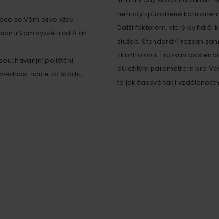
limit úhrady škody na zdraví. 
nehody způsobené kamionem či 
bídce se Vám ozve vždy
Další faktorem, který by řidič
mionu Vám vysvětlí od A až
služeb. Standardní rozsah za
zkontrolovat i rozsah asistencí
sou: havarijní pojištění
důležitým parametrem pro Vaš
vědnost řidiče za škodu,
to jak časová tak i vzdálenostn