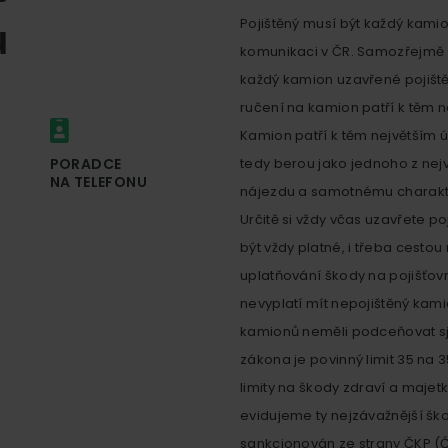
Pojištěný musí být každý kami
u
komunikaci v ČR. Samozřejmě z
každý kamion uzavřené pojiště
ručení na kamion patří k těm 
Kamion patří k těm největším ú
PORADCE
tedy berou jako jednoho z nejv
NA TELEFONU
nájezdu a samotnému charakt
Určitě si vždy včas uzavřete p
být vždy platné, i třeba cestou
uplatňování škody na pojišťov
nevyplatí mít nepojištěný kami
kamionů neměli podceňovat sj
zákona je povinný limit 35 na 3
limity na škody zdraví a maje
evidujeme ty nejzávažnější šk
sankcionován ze strany ČKP (Ć