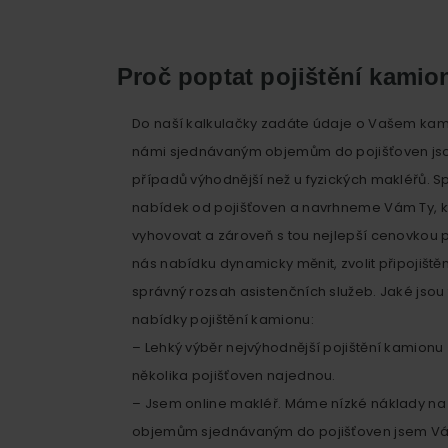
Proč poptat pojištění kamio
Do naší kalkulačky zadáte údaje o Vašem kam
námi sjednávaným objemům do pojišťoven jso
případů výhodnější než u fyzických makléřů. S
nabídek od pojišťoven a navrhneme Vám Ty, 
vyhovovat a zároveň s tou nejlepší cenovkou p
nás nabídku dynamicky měnit, zvolit připojištěn
správný rozsah asistenčních služeb. Jaké jsou
nabídky pojištění kamionu:
– Lehký výběr nejvýhodnější pojištění kamion
několika pojišťoven najednou.
– Jsem online makléř. Máme nízké náklady na
objemům sjednávaným do pojišťoven jsem Vá