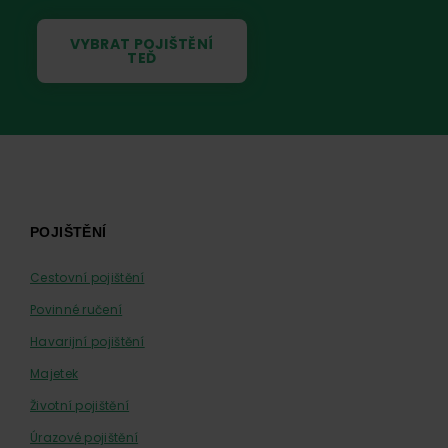
VYBRAT POJIŠTĚNÍ
TEĎ
Footer
POJIŠTĚNÍ
Cestovní pojištění
Povinné ručení
Havarijní pojištění
Majetek
Životní pojištění
Úrazové pojištění