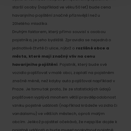
starší osoby (například ve věku 50 let) bude cena
havarijního pojištění značně příznivější než u
20letého mladíka.
Druhým faktorem, který přímo souvisí s osobou
pojistníka, je jeho bydliště. Zpravidla se nejedná o
jednotlivé čtvrtě či ulice, nýbrž o
rozlišné obce a
města, které mají značný vliv na cenu
havarijního pojištění
. Pojistník, který bude své
vozidlo pojišťovat v malé obci, zaplatí na pojistném
značně méně, než kdyby auto pojišťoval například v
Praze. Je tomu tak proto, že ze statistických údajů
pojišťoven vyplývá mnohem větší pravděpodobnost
vzniku pojistné události (například krádeže vozidla či
vandalismu) ve větších městech, oproti malým
obcím. Jelikož pojistitel očekává, že nejspíše dojde k
pojistné události a bude muset poskytnout pojistné