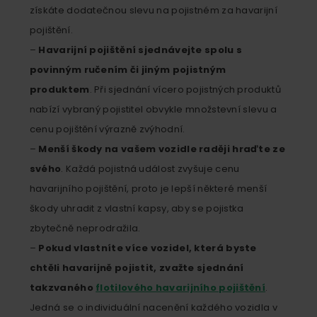
získáte dodatečnou slevu na pojistném za havarijní
pojištění.
–
Havarijní pojištění sjednávejte spolu s
povinným ručením či jiným pojistným
produktem
. Při sjednání vícero pojistných produktů
nabízí vybraný pojistitel obvykle množstevní slevu a
cenu pojištění výrazně zvýhodní.
–
Menší škody na vašem vozidle raději hraďte ze
svého
. Každá pojistná událost zvyšuje cenu
havarijního pojištění, proto je lepší některé menší
škody uhradit z vlastní kapsy, aby se pojistka
zbytečně neprodražila.
–
Pokud vlastníte více vozidel, která byste
chtěli havarijně pojistit, zvažte sjednání
takzvaného
flotilového havarijního pojištění
.
Jedná se o individuální nacenění každého vozidla v