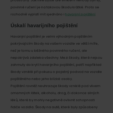
protistrany. Jakmile byste ale viníkem nehody byli vy,
povinné ručení je na takovou škodu krátké. Proto se
rozhodně vyplatí mít sjednáno i
havarijní pojištění
.
Úskalí havarijního pojištění
Havarijní pojištění je velmi výhodným pojištěním
pokrývajícím škody na vašem vozidle ve větší míře,
než je tomu u běžného povinného ručení, ale
nepokrývá zdaleka všechny. Mezi škody, které nejsou
zahrnuty do krytí havarijního pojištění, patří například
škody vzniklé při pokusu o pojistný podvod na vozidle
pojištěného nebo jeho blízké osoby.
Pojištění rovněž neuhrazuje škody vzniklé pod vlivem
omamných látek, alkoholu, drog, či dokonce silných
léků, které by mohly negativně ovlivnit schopnosti
řidiče vozidla. Škody na autě, které byly způsobeny