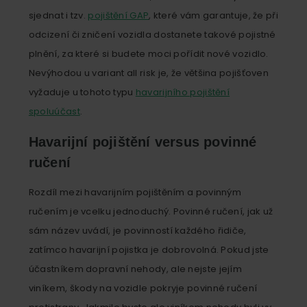
sjednat i tzv.
pojištění GAP
, které vám garantuje, že při
odcizení či zničení vozidla dostanete takové pojistné
plnění, za které si budete moci pořídit nové vozidlo.
Nevýhodou u variant all risk je, že většina pojišťoven
vyžaduje u tohoto typu
havarijního pojištění
spoluúčast
.
Havarijní pojištění versus povinné
ručení
Rozdíl mezi havarijním pojištěním a povinným
ručením je vcelku jednoduchý. Povinné ručení, jak už
sám název uvádí, je povinností každého řidiče,
zatímco havarijní pojistka je dobrovolná. Pokud jste
účastníkem dopravní nehody, ale nejste jejím
viníkem, škody na vozidle pokryje povinné ručení