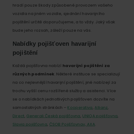
hradí pouze škody způsobené provozem vašeho
vozidla na jiném vozidle, sjednání havarijního
pojištění určitě doporučujeme, a to vždy. Jaký však
bude jeho rozsah, záleží pouze na vás.
Nabídky pojišťoven havarijní
pojištění
Každá pojišťovna nabízí
havarijní pojištění za
různých podmínek
. Některé instituce se specializují
na co nejlevnější havarijní pojištění, jiné nabízejí za
trochu vyšší cenu rozšířené služby a asistenci. Více
se o nabídkách jednotlivých pojišťoven dozvíte na
samostatných stránkách –
Kooperativa
,
Allianz
,
Direct
,
Generali Česká pojišťovna
,
UNIQA pojišťovna
,
Slavia pojišťovna
,
ČSOB Pojišťovnav,
AXA
.