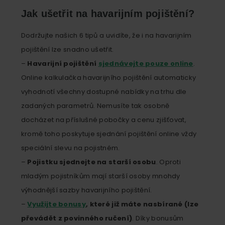
Jak ušetřit na havarijním pojištění?
Dodržujte našich 6 tipů a uvidíte, že i na havarijním
pojištění lze snadno ušetřit.
–
Havarijní pojištění
sjednávejte pouze online
.
Online kalkulačka havarijního pojištění automaticky
vyhodnotí všechny dostupné nabídky na trhu dle
zadaných parametrů. Nemusíte tak osobně
docházet na příslušné pobočky a cenu zjišťovat,
kromě toho poskytuje sjednání pojištění online vždy
speciální slevu na pojistném.
–
Pojistku sjednejte na starší osobu
. Oproti
mladým pojistníkům mají starší osoby mnohdy
výhodnější sazby havarijního pojištění.
–
Využijte bonusy
, které již máte nasbírané (lze
převádět z povinného ručení)
. Díky bonusům