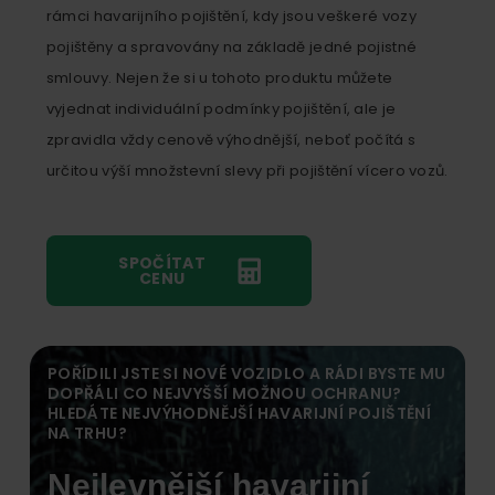
rámci havarijního pojištění, kdy jsou veškeré vozy
pojištěny a spravovány na základě jedné pojistné
smlouvy. Nejen že si u tohoto produktu můžete
vyjednat individuální podmínky pojištění, ale je
zpravidla vždy cenově výhodnější, neboť počítá s
určitou výší množstevní slevy při pojištění vícero vozů.
SPOČÍTAT
CENU
POŘÍDILI JSTE SI NOVÉ VOZIDLO A RÁDI BYSTE MU
DOPŘÁLI CO NEJVYŠŠÍ MOŽNOU OCHRANU?
HLEDÁTE NEJVÝHODNĚJŠÍ HAVARIJNÍ POJIŠTĚNÍ
NA TRHU?
Nejlevnější havarijní