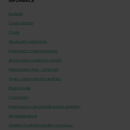
INFORMACE
Kontakt
Časté dotazy
O nás
Obchodní podmínky
Informační memorandum
Zpracování osobních údajů
Reklamační řád – stížnosti
Výpis z obchodního rejstříku
Etický kodex
Cílové trhy
Informace o zprostředkovateli pojištění
Whistleblowing
Udělení marketingového souhlasu