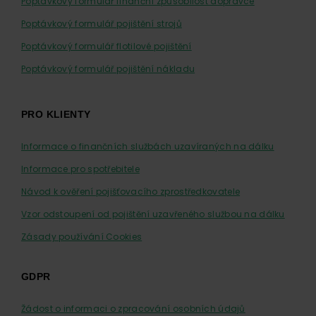
Poptávkový formulář finanční způsobilost dopravce
Poptávkový formulář pojištění strojů
Poptávkový formulář flotilové pojištění
Poptávkový formulář pojištění nákladu
PRO KLIENTY
Informace o finančních službách uzavíraných na dálku
Informace pro spotřebitele
Návod k ověření pojišťovacího zprostředkovatele
Vzor odstoupení od pojištění uzavřeného službou na dálku
Zásady používání Cookies
GDPR
Žádost o informaci o zpracování osobních údajů