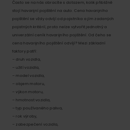
Často se na nás obracíte s dotazem, kolik přibližně
stojí havarijní pojištění na auto. Cena havarijního
pojištění se vždy odvíjí od pojistníka a jím zadaných
pojistných kritérií, proto nelze vytvořit jednotný a
univerzální ceník havarijního pojištění. Od čeho se
cena havarijního pojištění odvíjí? Mezi základní
faktory patří:
– druh vozidla,
– užití vozidla,
– model vozidla,
– objem motoru,
– výkon motoru,
– hmotnost vozidla,
– typ používaného paliva,
– rok výroby,
– zabezpečení vozidla,