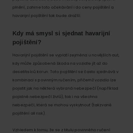
plnění, zahrne toto očekávání i do ceny pojištění a
havarijní pojištění tak bude dražší.
Kdy má smysl si sjednat havarijní
pojištění?
Havarijní pojištění se vyplatí zejména u novějších aut,
kdy může způsobená škoda na vozidle jít až do
desetitisíců korun. Toto pojištění se často sjednává v
kombinaci s povinným ručením, přičemž vozidlo lze
pojistit jak na některá vybraná nebezpečí (například
pojistné nebezpečí živlů), tak i na všechna
nebezpečí, která se mohou vyskytnout (takzvané
pojištění all risk).
Vzhledem k tomu, že se z titulu povinného ručení