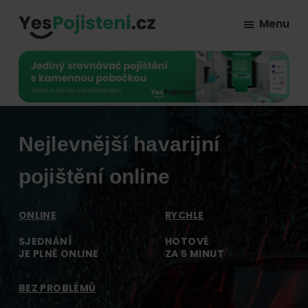
Skip
Skip
Skip
Menu
to
to
to
YesPojisteni.cz
Online
primary
main
footer
srovnávač
navigation
content
všech
druhů
pojištění
Nejlevnější havarijní
od
hlavních
pojištění online
pojišťoven
na
ONLINE
RYCHLE
trhu.
SJEDNÁNÍ
HOTOVÉ
Vyberte
JE PLNĚ ONLINE
ZA 5 MINUT
nejlevnější
pojištění
BEZ PROBLÉMŮ