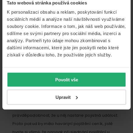
Tato webová stránka používá cookies
výhodnější bude konečná cena havarijního pojištění.
K personalizaci obsahu a reklam, poskytování funkcí
S tímto také velmi často souvisí i značka
sociálních médií a analýze naší návštěvnosti využíváme
pojišťovaného vozidla
. Některé značky, jako je
soubory cookie. Informace o tom, jak náš web používáte,
například Škoda či Volkswagen, jsou totiž často
sdílíme se svými partnery pro sociální média, inzerci a
kradeny více, což může pojistitel rovněž zohlednit v
analýzy. Partneři tyto údaje mohou zkombinovat s
ceně pojištění.
dalšími informacemi, které jste jim poskytli nebo které
získali v důsledku toho, že používáte jejich služby.
Věk a bydliště pojistníka
Věk pojistníka je v tomto ohledu dalším zásadním
Povolit vše
faktorem pro výpočet ceny havarijního pojištění. Čím
mladší pojistník je, tím spíše bude jeho havarijní
Upravit
pojištění dražší, neboť se předpokládá, že je mladá
osoba ještě nezkušeným řidičem a je větší
pravděpodobnost, že u něj nastane pojistná událost.
Proto pokud by mělo havarijní pojištění ceník, jistě
byste si všimli, že naopak při sjednání pojištění u