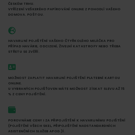
ČESKÉM TRHU.
VYŘÍZENÍ VEŠKERÉHO PAPÍROVÁNÍ ONLINE Z POHODLÍ VAŠEHO
DOMOVA. POŠTOU.
HAVARIJNÍ POJIŠTĚNÍ VAŠEHO ČTYŘKOLÉHO MILÁČKA PRO
PŘÍPAD HAVÁRIE, ODCIZENÍ, ŽIVELNÍ KATASTROFY NEBO TŘEBA
STŘETU SE ZVĚŘÍ.
MOŽNOST ZAPLATIT HAVARIJNÍ POJIŠTĚNÍ PLATEBNÍ KARTOU
ONLINE.
U VYBRANÝCH POJIŠŤOVEN MÁTE MOŽNOST ZÍSKAT SLEVU AŽ 15
% Z CENY POJIŠTĚNÍ.
POROVNÁME CENY I ZA PŘIPOJIŠTĚNÍ K HAVARIJNÍMU POJIŠTĚNÍ
(POJIŠTĚNÍ VŠECH SKEL, PŘIPOJIŠTĚNÍ NADSTANDARDNÍCH
ASISTENČNÍCH SLUŽEB APOD.)Í.