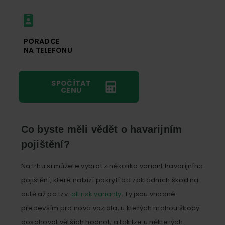
PORADCE
NA TELEFONU
SPOČÍTAT
CENU
Co byste měli vědět o havarijním
pojištění?
Na trhu si můžete vybrat z několika variant havarijního
pojištění, které nabízí pokrytí od základních škod na
autě až po tzv.
all risk varianty
. Ty jsou vhodné
především pro nová vozidla, u kterých mohou škody
dosahovat větších hodnot, a tak lze u některých