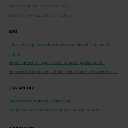
Žádost o opravu osobních údajů
Žádost na výmaz osobních údajů
ESG
Informace o přístupu k udržitelnosti v oblasti finančních
služeb
Nezohledňování nepříznivých dopadů pojišťovacího
poradenství na faktory udržitelnosti souladu se zněním čl.13
ESG ARCHIV
Informační dokument udržitelnost
Politika začleňování rizik týkajících se udržitelnosti