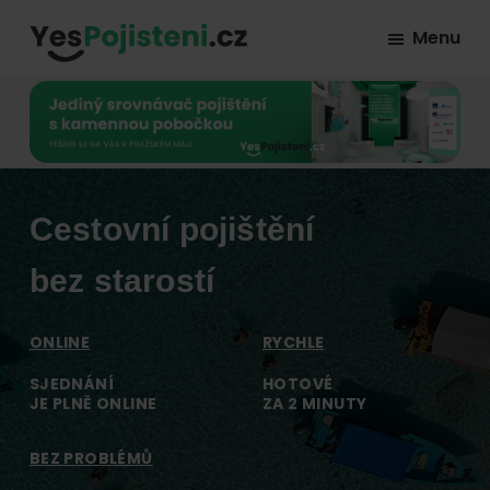
Skip
Skip
Skip
Menu
to
to
to
YesPojisteni.cz
Online
primary
main
footer
srovnávač
navigation
content
všech
druhů
pojištění
Cestovní pojištění
od
hlavních
bez starostí
pojišťoven
na
ONLINE
RYCHLE
trhu.
SJEDNÁNÍ
HOTOVÉ
Vyberte
JE PLNĚ ONLINE
ZA 2 MINUTY
nejlevnější
pojištění
BEZ PROBLÉMŮ