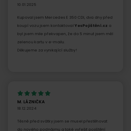
10.01.2025
Kupoval jsem Mercedes E 350 CDI, dva dny před
koupí vozu jsem kontaktoval
YesPojištění.cz
a
byl jsem mile překvapen, že do 5 minut jsem měl
zelenou kartu v e-mailu.
Děkujeme za vynikající služby!
M. LÁZNIČKA
18.12.2024
Těsně před svátky jsem se musel přestěhovat
do nového podnájmu a také vyřešit pojištění