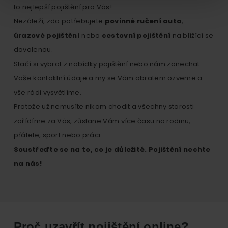
to nejlepší pojištění pro Vás!
Nezáleží, zda potřebujete
povinné ručení auta
,
úrazové pojištění
nebo
cestovní pojištění
na blížící se
dovolenou.
Stačí si vybrat z nabídky pojištění nebo nám zanechat
Vaše kontaktní údaje a my se Vám obratem ozveme a
vše rádi vysvětlíme.
Protože už nemusíte nikam chodit a všechny starosti
zařídíme za Vás, zůstane Vám více času na rodinu,
přátele, sport nebo práci.
Soustřeďte se na to, co je důležité. Pojištění nechte
na nás!
Proč uzavřít pojištění online?