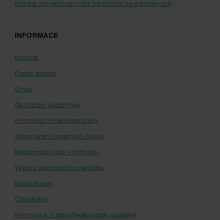
Politika začleňování rizik týkajících se udržitelnosti
INFORMACE
Kontakt
Časté dotazy
O nás
Obchodní podmínky
Informační memorandum
Zpracování osobních údajů
Reklamační řád – stížnosti
Výpis z obchodního rejstříku
Etický kodex
Cílové trhy
Informace o zprostředkovateli pojištění