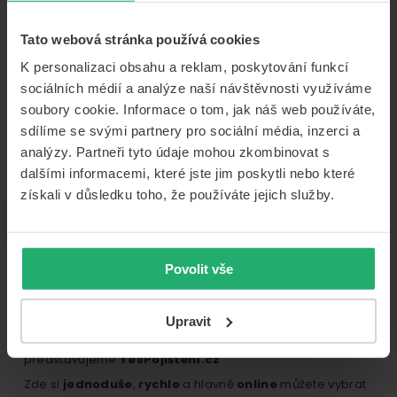
Yes
Pojištění
– nepřemýšlejte o tom,
Tato webová stránka používá cookies
K personalizaci obsahu a reklam, poskytování funkcí
co se může stát na
sociálních médií a analýze naší návštěvnosti využíváme
soubory cookie. Informace o tom, jak náš web používáte,
cestách!
sdílíme se svými partnery pro sociální média, inzerci a
analýzy. Partneři tyto údaje mohou zkombinovat s
dalšími informacemi, které jste jim poskytli nebo které
získali v důsledku toho, že používáte jejich služby.
VYBRAT CESTOVNÍ POJIŠTĚNÍ
Povolit vše
Jelikož víme, že jsou v životě zábavnější okamžiky, než jít
Upravit
do pojišťovny uzavřít pojistku, a proto Vám
představujeme
YesPojištění.cz
Zde si
jednoduše
,
rychle
a hlavně
online
můžete vybrat