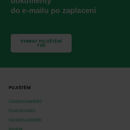
dokumenty
do e-mailu po zaplacení
VYBRAT POJIŠTĚNÍ
TEĎ
Footer
POJIŠTĚNÍ
Cestovní pojištění
Povinné ručení
Havarijní pojištění
Majetek