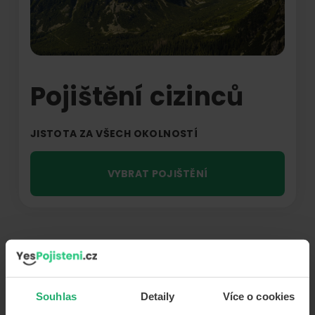
Pojištění cizinců
JISTOTA ZA VŠECH OKOLNOSTÍ
VYBRAT POJIŠTĚNÍ
SOUSTŘEDIT SE NA TO,
CO JE DŮLEŽITÉ.
Souhlas
Detaily
Více o cookies