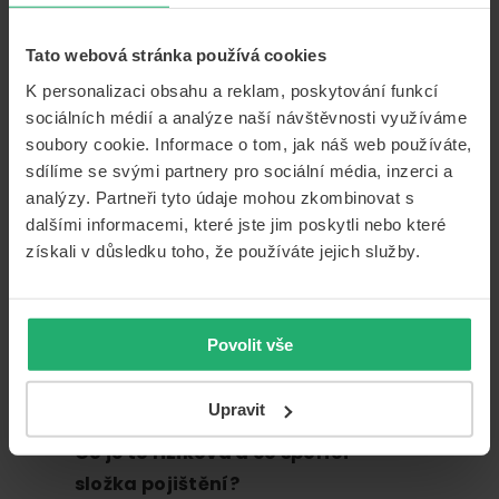
Kdo si může úrazové pojištění
sjednat?
Tato webová stránka používá cookies
K personalizaci obsahu a reklam, poskytování funkcí
Koho nelze pojistit?
sociálních médií a analýze naší návštěvnosti využíváme
soubory cookie. Informace o tom, jak náš web používáte,
Kdy mě může pojišťovna
sdílíme se svými partnery pro sociální média, inzerci a
odmítnout zaplatit úraz?
analýzy. Partneři tyto údaje mohou zkombinovat s
dalšími informacemi, které jste jim poskytli nebo které
získali v důsledku toho, že používáte jejich služby.
VYBRAT
POJIŠTĚNÍ
Povolit vše
Životní pojištění
Upravit
Co je to riziková a co spořící
složka pojištění?