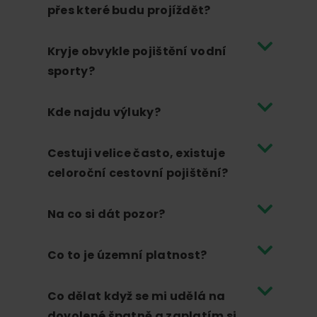
online.
přes které budu projíždět?
Kryje obvykle pojištění vodní
sporty?
Kde najdu výluky?
Cestuji velice často, existuje
celoroční cestovní pojištění?
Na co si dát pozor?
Co to je územní platnost?
Co dělat když se mi udělá na
dovolené špatně a zaplatím si