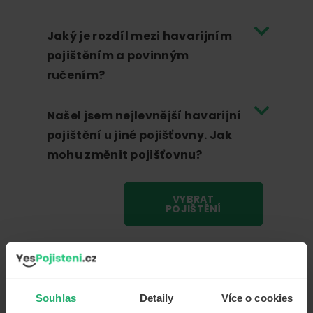
Jaký je rozdíl mezi havarijním
pojištěním a povinným
ručením?
Našel jsem nejlevnější havarijní
pojištění u jiné pojišťovny. Jak
mohu změnit pojišťovnu?
VYBRAT
POJIŠTĚNÍ
Úrazové pojištění
Souhlas
Detaily
Více o cookies