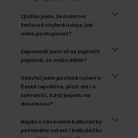
Zjistila jsem, že mám na
Smlouvě chybné údaje, jak
mám postupovat?
Zapomněl jsem včas zaplatit
pojistné, co můžu dělat?
Uzavřel jsem povinné ručení v
České republice, platí ale i v
zahraničí, když pojedu na
dovolenou?
Najdu u vás kromě kalkulačky
povinného ručení i kalkulačku