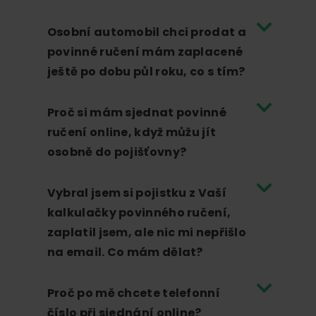
Osobní automobil chci prodat a
povinné ručení mám zaplacené
ještě po dobu půl roku, co s tím?
Proč si mám sjednat povinné
ručení online, když můžu jít
osobně do pojišťovny?
Vybral jsem si pojistku z Vaší
kalkulačky povinného ručení,
zaplatil jsem, ale nic mi nepřišlo
na email. Co mám dělat?
Proč po mě chcete telefonní
číslo při sjednání online?