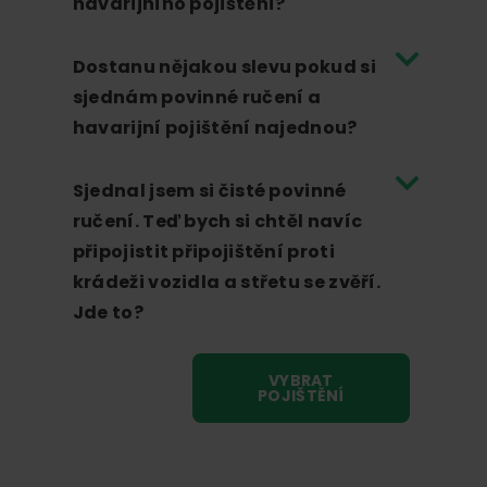
havarijního pojištění?
Dostanu nějakou slevu pokud si
sjednám povinné ručení a
havarijní pojištění najednou?
Sjednal jsem si čisté povinné
ručení. Teď bych si chtěl navíc
připojistit připojištění proti
krádeži vozidla a střetu se zvěří.
Jde to?
VYBRAT
POJIŠTĚNÍ