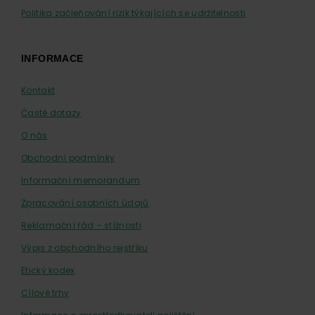
Politika začleňování rizik týkajících se udržitelnosti
INFORMACE
Kontakt
Časté dotazy
O nás
Obchodní podmínky
Informační memorandum
Zpracování osobních údajů
Reklamační řád – stížnosti
Výpis z obchodního rejstříku
Etický kodex
Cílové trhy