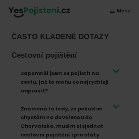
Skip
Skip
Skip
Menu
to
to
to
YesPojisteni.cz
Online
primary
main
footer
srovnávač
navigation
content
ČASTO KLADENÉ DOTAZY
všech
druhů
Cestovní pojištění
pojištění
od
Zapomněl jsem se pojistit na
hlavních
cestu, jak to mohu co nejrychleji
pojišťoven
napravit?
na
trhu.
Znamená to tedy, že pokud se
Vyberte
chystám na dovolenou do
nejlevnější
Chorvatska, musím si sjednat
pojištění
cestovní pojištění i pro státy