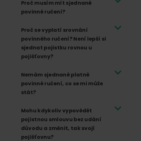
Proč musím mít sjednané
povinné ručení?
Proč se vyplatí srovnání
povinného ručení? Není lepší si
sjednat pojistku rovnou u
pojišťovny?
Nemám sjednané platné
povinné ručení, co se mi může
stát?
Mohu kdykoliv vypovědět
pojistnou smlouvu bez udání
důvodu a změnit, tak svojí
pojišťovnu?