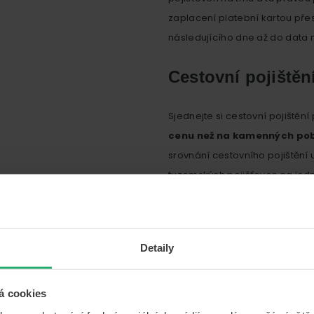
zaplacení platební kartou přes
následujícího dne až do data 
Cestovní pojištěn
Sjednejte si cestovní pojištěn
cenu než na kamenných pob
srovnání cestovního pojištění 
tuzemských pojišťoven na jed
podle nejdůležitějších parame
Vyberte si nejlevnější cesto
služeb, sjednejte jej online vč
Detaily
zvládnete do několika minut.
á cookies