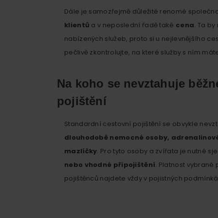
Dále je samozřejmě důležité renomé společno
klientů
a v neposlední řadě také
cena
. Ta by
nabízených služeb, proto si u nejlevnějšího ces
pečlivě zkontrolujte, na které služby s ním mát
Na koho se nevztahuje běžn
pojištění
Standardní cestovní pojištění se obvykle nevz
dlouhodobě nemocné osoby, adrenalinov
mazlíčky
. Pro tyto osoby a zvířata je nutné s
nebo vhodné připojištění
. Platnost vybrané 
pojištěnců najdete vždy v pojistných podmínk