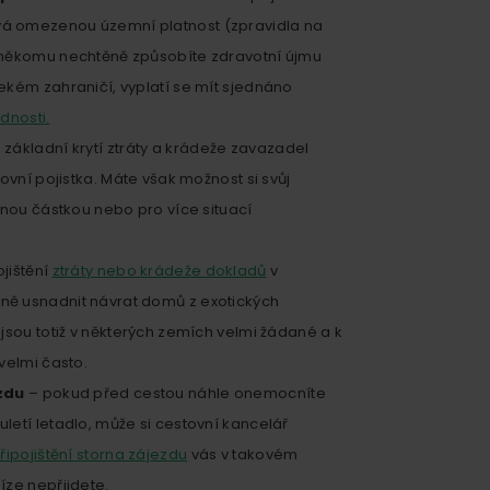
á omezenou územní platnost (zpravidla na
 někomu nechtěně způsobíte zdravotní újmu
ekém zahraničí, vyplatí se mít sjednáno
dnosti.
 základní krytí ztráty a krádeže zavazadel
ovní pojistka. Máte však možnost si svůj
tnou částkou nebo pro více situací
jištění
ztráty nebo krádeže dokladů
v
ě usnadnit návrat domů z exotických
jsou totiž v některých zemích velmi žádané a k
velmi často.
ezdu
– pokud před cestou náhle onemocníte
letí letadlo, může si cestovní kancelář
řipojištění storna zájezdu
vás v takovém
íze nepřijdete.