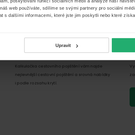
klam, poskytování funkcí sociálních médií a analýze naší návšt
 náš web používáte, sdílíme se svými partnery pro sociální média
 s dalšími informacemi, které jste jim poskytli nebo které získa
 cestovního pojištění?
Upravit
Kalkulačka cestovního pojištění vám najde
Vy
nejlevnější cestovní pojištění a srovná nabídky
za
i podle rozsahu krytí.