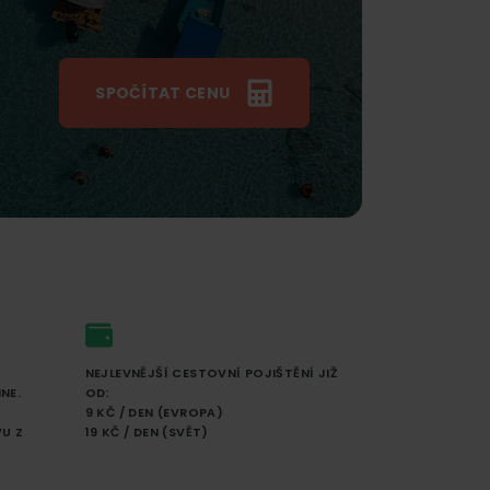
SPOČÍTAT CENU
NEJLEVNĚJŠÍ CESTOVNÍ POJIŠTĚNÍ JIŽ
NE.
OD:
9 KČ / DEN (EVROPA)
U Z
19 KČ / DEN (SVĚT)