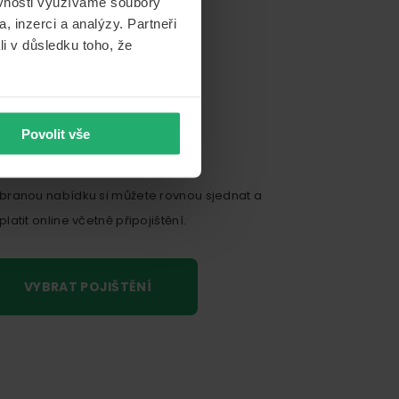
ěvnosti využíváme soubory
, inzerci a analýzy. Partneři
li v důsledku toho, že
Povolit vše
branou nabídku si můžete rovnou sjednat a
platit online včetně připojištění.
VYBRAT POJIŠTĚNÍ