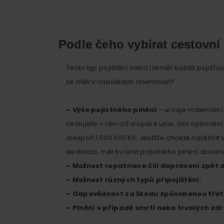
Podle čeho vybírat cestovní 
Tento typ pojištění nabízí téměř každá pojišťo
se měli v nabídkách orientovat?
– Výše pojistného plnění
– určuje maximální 
cestujete v rámci Evropské unie, činí optimální 
alespoň 1 500 000 Kč. Jestliže chcete navštívi
destinaci, měl by limit pojistného plnění dosa
– Možnost repatriace čili dopravení zpět d
– Možnost různých typů připojištění.
– Odpovědnost za škodu způsobenou třet
– Plnění v případě smrti nebo trvalých zd