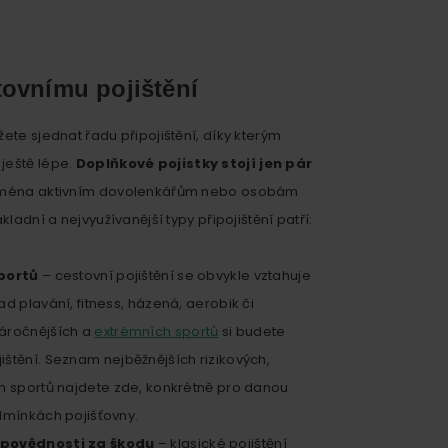
stovnímu pojištění
žete sjednat řadu připojištění, díky kterým
ještě lépe.
Doplňkové pojistky stojí jen pár
ejména aktivním dovolenkářům nebo osobám
kladní a nejvyužívanější typy připojištění patří:
sportů
– cestovní pojištění se obvykle vztahuje
ad plavání, fitness, házená, aerobik či
náročnějších a
extrémních sportů
si budete
ištění. Seznam nejběžnějších rizikových,
ch sportů najdete zde, konkrétně pro danou
odmínkách pojišťovny.
odpovědnosti za škodu
– klasické pojištění