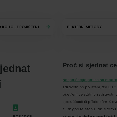
 KOHO JE POJIŠTĚNÍ
PLATEBNÍ METODY
Proč si sjednat ce
jednat
Nespoléhejte pouze na modrou
í
zdravotního pojištění, tzv. EHIC)
ošetření ve státních zdravotn
spoluúčasti či příplatkům. K 
služby po telefonu, jak je tomu
PORADCE
situaci budete muset řešit