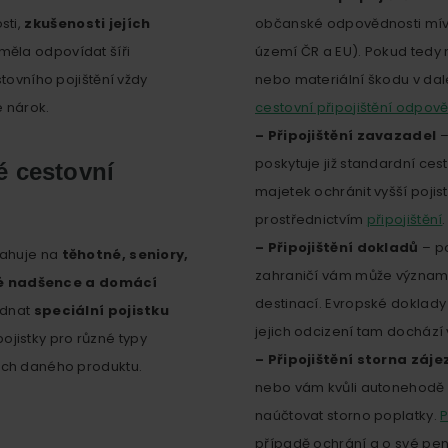
sti,
zkušenosti jejích
občanské odpovědnosti mív
 měla odpovídat šíři
území ČR a EU). Pokud tedy
tovního pojištění vždy
nebo materiální škodu v dal
e nárok.
cestovní připojištění odpově
– Připojištění zavazadel
–
poskytuje již standardní cest
é cestovní
majetek ochránit vyšší pojis
prostřednictvím
připojištění
.
– Připojištění dokladů
– po
tahuje na
těhotné, seniory,
zahraničí vám může významn
é nadšence a domácí
destinací. Evropské doklady 
jednat
speciální pojistku
jejich odcizení tam dochází 
pojistky pro různé typy
– Připojištění storna záj
ách daného produktu.
nebo vám kvůli autonehodě u
naúčtovat storno poplatky.
P
případě ochrání a o své pen