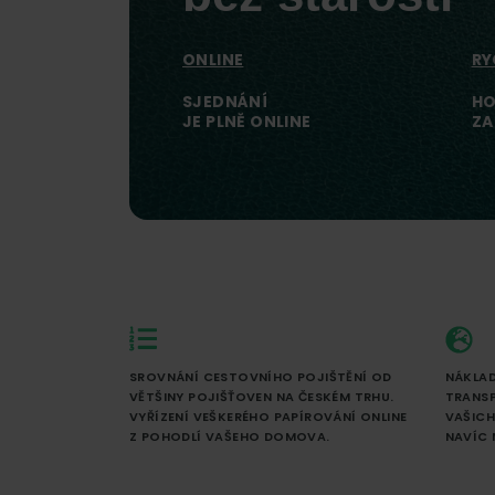
online.
ONLINE
RY
SJEDNÁNÍ
HO
JE PLNĚ ONLINE
ZA
SROVNÁNÍ CESTOVNÍHO POJIŠTĚNÍ OD
NÁKLAD
VĚTŠINY POJIŠŤOVEN NA ČESKÉM TRHU.
TRANSP
VYŘÍZENÍ VEŠKERÉHO PAPÍROVÁNÍ ONLINE
VAŠICH
Z POHODLÍ VAŠEHO DOMOVA.
NAVÍC 