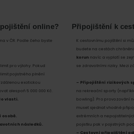
pojištění online?
Připojištění k ce
vna v ČR. Podle čeho byste
K cestovnímu pojištění si mů
budete na cestách chráněni 
korun
navíc a vyplatí se z
limit pro výlohy. Pokud
se zdravotními riziky. Mezi zá
limit pojistného plnění
t vzdálenou exotickou
– Připojištění rizikových 
hovat alespoň 5 000 000 Kč.
na rekreační sporty (napříkl
o vlasti.
bowling). Pro provozování 
muset sjednat vhodné připoj
í osobě.
extrémních a nepojistitelný
ravotních následků.
pojistku pak v pojistných p
– Cestovní připojištění 