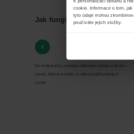
K personalizaci obsahu a re
cookie. Informace o tom, jak
tyto údaje mohou zkombinovat
Jak funguje naše kalkulačka
používáte jejich služby.
Do kalkulačky zadáte základní údaje o druhu
cesty, délce pobytu a věku pojišťovaných
osob.