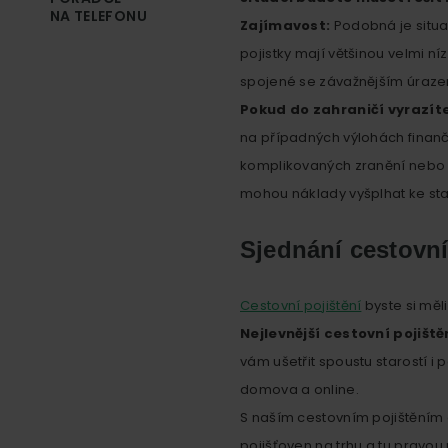
NA TELEFONU
Zajímavost:
Podobná je situa
pojistky mají většinou velmi níz
spojené se závažnějším úraze
Pokud do zahraničí vyrazíte
na případných výlohách finanč
komplikovaných zranění nebo 
mohou náklady vyšplhat ke sta
Sjednání cestovní
Cestovní pojištění
byste si měli
Nejlevnější cestovní pojiště
vám ušetřit spoustu starostí i p
domova a online.
S naším cestovním pojištěním o
pojišťoven na trhu a tu pravou