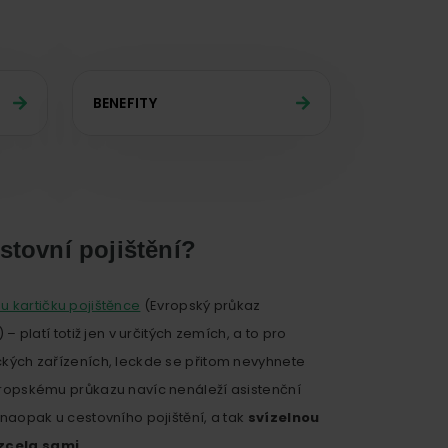
BENEFITY
stovní pojištění?
 kartičku pojištěnce
(Evropský průkaz
 – platí totiž jen v určitých zemích, a to pro
ických zařízeních, leckde se přitom nevyhnete
evropskému průkazu navíc nenáleží asistenční
 naopak u cestovního pojištění, a tak
svízelnou
 zcela sami
.