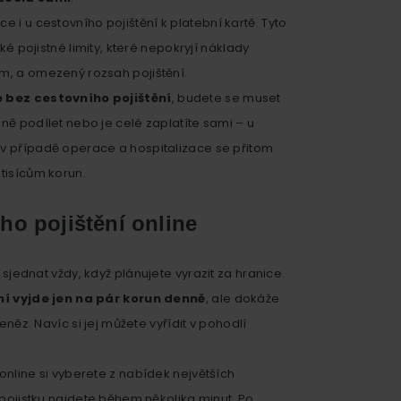
ce i u
cestovního pojištění k platební kartě. Tyto
ké pojistné limity, které nepokryjí náklady
m, a omezený rozsah pojištění.
 bez cestovního pojištění
, budete se muset
ně podílet nebo je celé zaplatíte sami – u
v případě operace a hospitalizace se přitom
tisícům korun.
ho pojištění online
 sjednat vždy, když plánujete vyrazit za hranice.
ní vyjde jen na pár korun denně
, ale dokáže
eněz. Navíc si jej můžete vyřídit v pohodlí
nline si vyberete z nabídek největších
 pojistku najdete během několika minut. Po