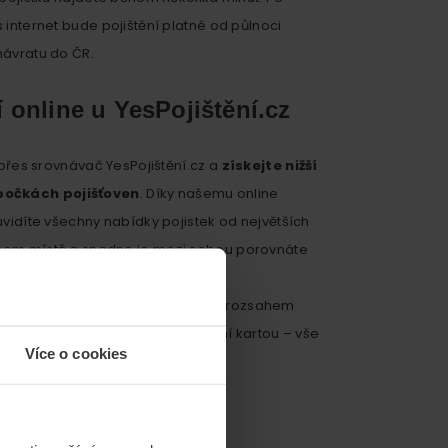
 internet bude pojištění platné od půlnoci
návratu do ČR.
í online u YesPojištění.cz
í přes srovnávač YesPojištění.cz a
získejte nižší
očkách pojišťoven
. Díky našemu online
uvidíte všechny nabídky pojistek od největších
nom místě a snadno je mezi sebou porovnáte
trů.
vní pojištění
nebo to se širokým rozsahem
etně připojištění a zaplaťte platební kartou – vše
Více o cookies