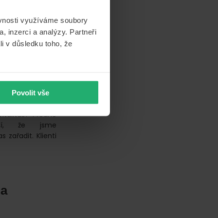
ěvnosti využíváme soubory
, inzerci a analýzy. Partneři
li v důsledku toho, že
italitas. Ta tak
avotní pojištění
ead of Telesales
Povolit vše
isteni.cz. Láďo,
Vitalitas? Předně
ší, že jsme
 zařadit. Klienti
na