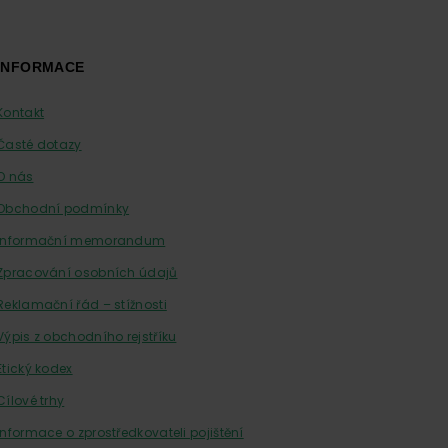
INFORMACE
Kontakt
Časté dotazy
O nás
Obchodní podmínky
Informační memorandum
Zpracování osobních údajů
Reklamační řád – stížnosti
Výpis z obchodního rejstříku
Etický kodex
Cílové trhy
Informace o zprostředkovateli pojištění