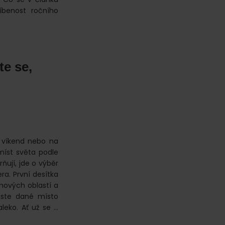
íbenost ročního
te se,
ý víkend nebo na
míst světa podle
ňují, jde o výběr
era. První desítka
nových oblastí a
 jste dané místo
aleko. Ať už se …