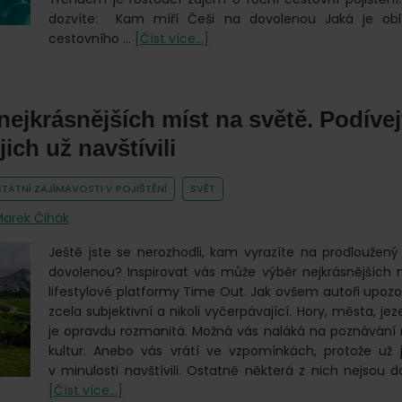
dozvíte: Kam míří Češi na dovolenou Jaká je obl
o
cestovního …
[Číst více...]
Češi
vyrážejí
na
nejkrásnějších míst na světě. Podívej
dovolenou.
Míří
 jich už navštívili
hlavně
do
TATNÍ ZAJÍMAVOSTI V POJIŠTĚNÍ
SVĚT
evropských
letovisek
arek Čihák
Ještě jste se nerozhodli, kam vyrazíte na prodloužen
dovolenou? Inspirovat vás může výběr nejkrásnějších 
lifestylové platformy Time Out. Jak ovšem autoři upozor
zcela subjektivní a nikoli vyčerpávající. Hory, města, jez
je opravdu rozmanitá. Možná vás naláká na poznávání 
kultur. Anebo vás vrátí ve vzpomínkách, protože už
v minulosti navštívili. Ostatně některá z nich nejsou d
o
[Číst více...]