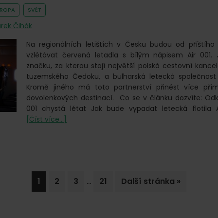
Česka? YesPojisteni.cz nabízí
VROPA
SVĚT
nově
zdravotní
rek Čihák
pojištění
Na regionálních letištích v Česku budou od příštího 
cizinců
vzlétávat červená letadla s bílým nápisem Air 001.
od
značku, za kterou stojí největší polská cestovní kancelá
Vitalitas
tuzemského Čedoku, a bulharská letecká společnost 
Kromě jiného má toto partnerství přinést více pří
dovolenkových destinací. Co se v článku dozvíte: Od
001 chystá létat Jak bude vypadat letecká flotila 
o
[Číst více...]
Na
křídlech
Air
001.
Nová
Interim
…
Go
Go
Go
Go
Jdi
1
2
3
21
Další stránka »
letecká
pages
to
to
to
to
na
společnost
na
omitted
page
page
page
page
českých