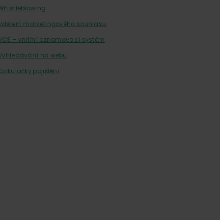
Whistleblowing
Udělení marketingového souhlasu
VOS – vnitřní oznamovací systém
Vyhledávání na webu
Kalkulačky pojištění