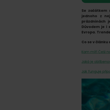
online.
Se začátkem m
jednoho z nej
prázdninách j
Důvodem je i s
Evropa.
Trende
Co se v článku 
Kam míří Češi n
Jaká je oblíbeno
Jak funguje připo