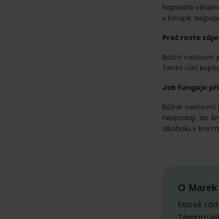
Naprostá většina
v Evropě. Nejpopu
Proč roste záje
Roční cestovní p
Tento růst kopíru
Jak funguje při
Běžné cestovní 
nespadají do kry
alkoholu v krvi 
O
Marek
Marek rád 
Témata jeh