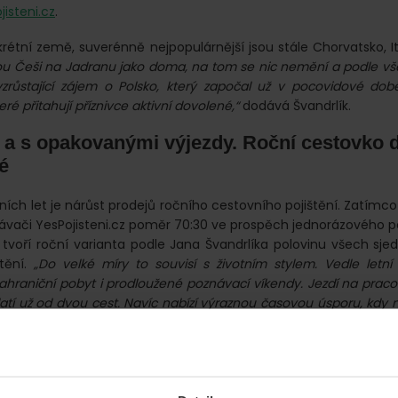
isteni.cz
.
rétní země, suverénně nejpopulárnější jsou stále Chorvatsko, It
sou Češi na Jadranu jako doma, na tom se nic nemění a podle vš
růstající zájem o Polsko, který započal už v pocovidové době.
eré přitahují příznivce aktivní dovolené,“
dodává Švandrlík.
 a s opakovanými výjezdy. Roční cestovko d
é
ch let je nárůst prodejů ročního cestovního pojištění. Zatímco
návači YesPojisteni.cz poměr 70:30 ve prospěch jednorázového po
 tvoří roční varianta podle Jana Švandrlíka polovinu všech sj
tění.
„Do velké míry to souvisí s životním stylem. Vedle letní
zahraniční pobyt i prodloužené poznávací víkendy. Jezdí na pracov
atí už od dvou cest. Navíc nabízí výraznou časovou úsporu, kdy n
aždou cestou.“