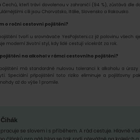
 Čechů, kteří tráví dovolenou v zahraničí (94 %), zůstává dle da
lárnějšími cíli jsou Chorvatsko, Itálie, Slovensko a Rakousko.
m o roční cestovní pojištění?
ojištění tvoří u srovnávače YesPojisteni.cz již polovinu všech 
je moderní životní styl, kdy lidé cestují vícekrát za rok.
pojištění na alkohol v rámci cestovního pojištění?
pojištění má standardně nulovou toleranci k alkoholu a úrazy
tí. Speciální připojištění toto riziko eliminuje a pojišťovny pak
mnohdy až do výše 1 promile.
 Čihák
pracuje se slovem i s příběhem. A rád cestuje. Hlavně vl
o článků pro náš blog se tak rodí převážně na kolejích a