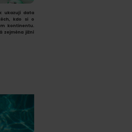
k ukazují data
těch, kdo si o
ém kontinentu.
á zejména jižní