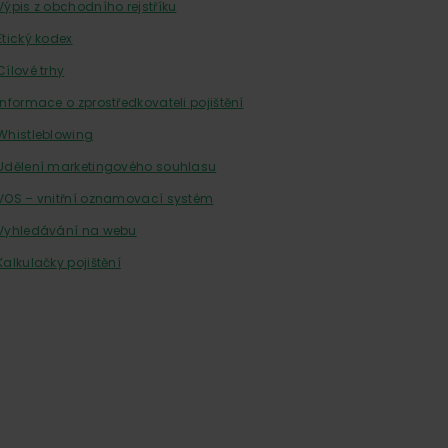
Výpis z obchodního rejstříku
Etický kodex
Cílové trhy
Informace o zprostředkovateli pojištění
Whistleblowing
Udělení marketingového souhlasu
VOS – vnitřní oznamovací systém
Vyhledávání na webu
Kalkulačky pojištění