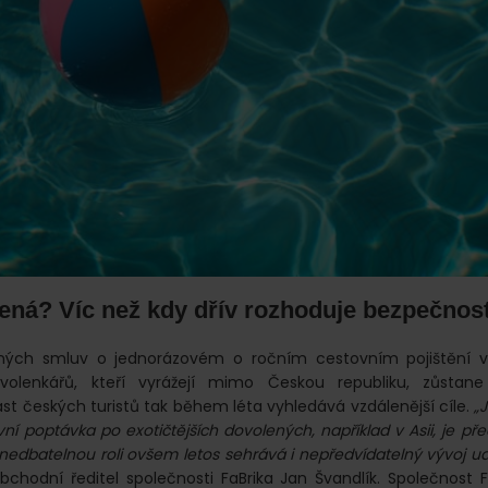
lená? Víc než kdy dřív rozhoduje bezpečnos
ných smluv o jednorázovém o ročním cestovním pojištění v
olenkářů, kteří vyrážejí mimo Českou republiku, zůstan
st českých turistů tak během léta vyhledává vzdálenější cíle.
„
vní poptávka po exotičtějších dovolených, například v Asii, je př
edbatelnou roli ovšem letos sehrává i nepředvídatelný vývoj ud
obchodní ředitel společnosti FaBrika Jan Švandlík. Společnost 