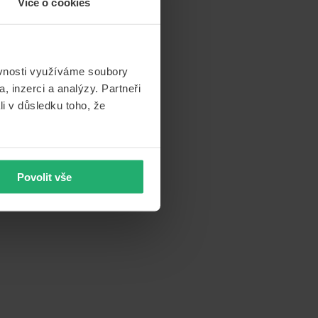
Více o cookies
ěvnosti využíváme soubory
, inzerci a analýzy. Partneři
li v důsledku toho, že
ch připojištění.
 událostí nulová.
ednu dvě skleničky
do vlasti a další
Povolit vše
se mnohdy blíží 1
přijímá jinak, to