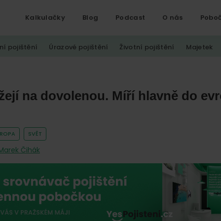
Kalkulačky
Blog
Podcast
O nás
Pobo
ní pojištění
Úrazové pojištění
Životní pojištění
Majetek
žejí na dovolenou. Míří hlavně do e
VROPA
SVĚT
Marek Čihák