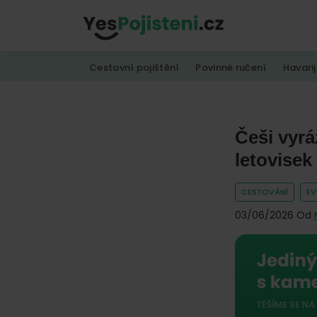
Skip
Skip
Skip
to
to
to
YesPojisteni.cz
Online
primary
main
footer
Cestovní pojištění
Povinné ručení
Havarij
srovnávač
navigation
content
všech
druhů
pojištění
Češi vyrá
od
letovisek
hlavních
pojišťoven
CESTOVÁNÍ
E
na
03/06/2026
Od
trhu.
Vyberte
nejlevnější
pojištění