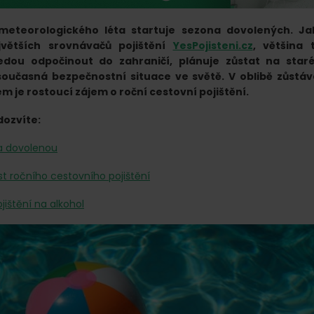
eteorologického léta startuje sezona dovolených. Ja
větších srovnávačů pojištění
YesPojisteni.cz
, většina 
edou odpočinout do zahraničí, plánuje zůstat na star
oučasná bezpečnostní situace ve světě. V oblibě zůstáv
m je rostoucí zájem o roční cestovní pojištění.
dozvíte:
a dovolenou
st ročního cestovního pojištění
jištění na alkohol