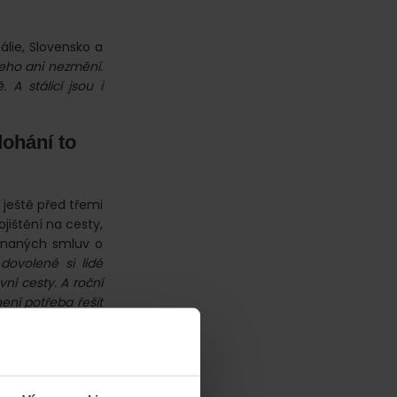
álie, Slovensko a
eho ani nezmění.
 A stálicí jsou i
ohání to
 ještě před třemi
jištění na cesty,
ednaných smluv o
 dovolené si lidé
ní cesty. A roční
ení potřeba řešit