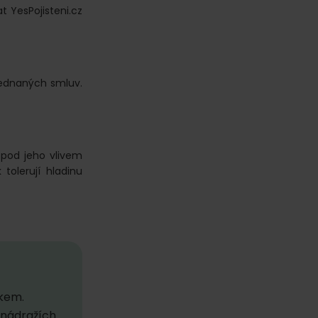
t YesPojisteni.cz
sjednaných smluv.
 pod jeho vlivem
 tolerují hladinu
akem.
 nádražích.