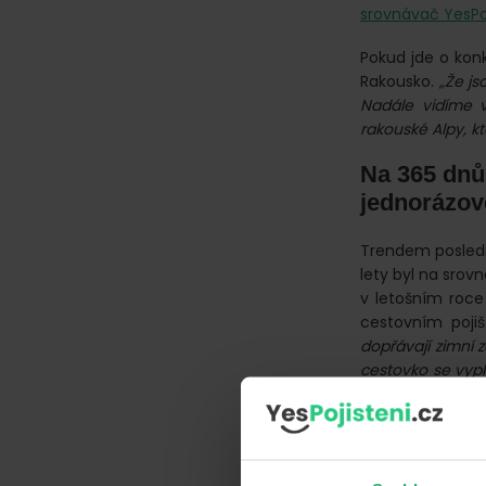
srovnávač YesPoj
Pokud jde o konk
Rakousko.
„Že j
Nadále vidíme vz
rakouské Alpy, kt
Na 365 dnů
jednorázov
Trendem poslední
lety byl na srov
v letošním roce
cestovním pojiš
dopřávají zimní 
cestovko se vypl
pojištění před k