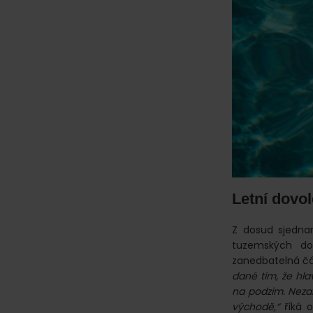
Letní dovo
Z dosud sjedna
tuzemských dov
zanedbatelná čá
dané tím, že hla
na podzim. Nezan
východě,“
říká 