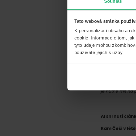
Souhlas
Tato webová stránka použív
K personalizaci obsahu a re
Sklenička n
cookie. Informace o tom, jak
tyto údaje mohou zkombinovat
K jednorázovému
používáte jejich služby.
Nechybí mezi nim
Jinými slovy – a
a zraní se, poji
vzniklé náklady 
promile alkoholu
je nutné mít na 
AI shrnutí člán
Kam Češi v létě 