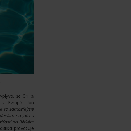
t
yplývá, že 94 %
e v Evropě. Jen
Je to samozřejmě
edevším na jaře a
álostí na Blízkém
FaBrika provozuje