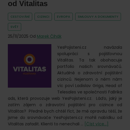
online.
od Vitalitas
CESTOVÁNÍ
CIZINCI
EVROPA
SMLOUVY A DOKUMENTY
SVĚT
25/11/2025
Od
Marek Čihák
YesPojisteni.cz navázala
spolupráci s pojišťovnou
Vitalitas. Ta tak obohacuje
portfolio našich srovnávačů.
Aktuálně o zdravotní pojištění
cizinců. Nejenom o něm nám
víc poví Ladislav Griga, Head of
Telesales ve společnosti FaBrika
ads, která provozuje web YesPojisteni.cz. Láďo, jaký je
zatím zájem o zdravotní pojištění pro cizince od
Vitalitas? Předně bych chtěl říct, že mě opravdu těší, že
jsme do srovnávače YesPojisteni.cz mohli nabídku od
o
Vitalitas zařadit. Klienti to nenechali …
[Číst více...]