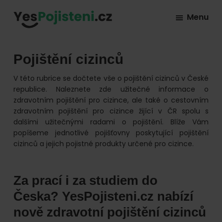
Skip
Skip
Skip
Menu
to
to
to
YesPojisteni.cz
Online
primary
main
footer
srovnávač
navigation
content
Pojištění cizinců
všech
druhů
V této rubrice se dočtete vše o pojištění cizinců v České
republice. Naleznete zde užitečné informace o
pojištění
zdravotním pojištění pro cizince, ale také o cestovním
od
zdravotním pojištění pro cizince žijící v ČR spolu s
hlavních
dalšími užitečnými radami o pojištění. Blíže Vám
popíšeme jednotlivé pojišťovny poskytující pojištění
pojišťoven
cizinců a jejich pojistné produkty určené pro cizince.
na
trhu.
Za prací i za studiem do
Vyberte
nejlevnější
Česka? YesPojisteni.cz nabízí
pojištění
nově zdravotní pojištění cizinců