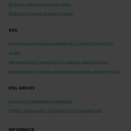
Žádost o opravu osobních údajů
Žádost na výmaz osobních údajů
ESG
Informace o přístupu k udržitelnosti v oblasti finančních
služeb
Nezohledňování nepříznivých dopadů pojišťovacího
poradenství na faktory udržitelnosti souladu se zněním čl.13
ESG ARCHIV
Informační dokument udržitelnost
Politika začleňování rizik týkajících se udržitelnosti
INFORMACE