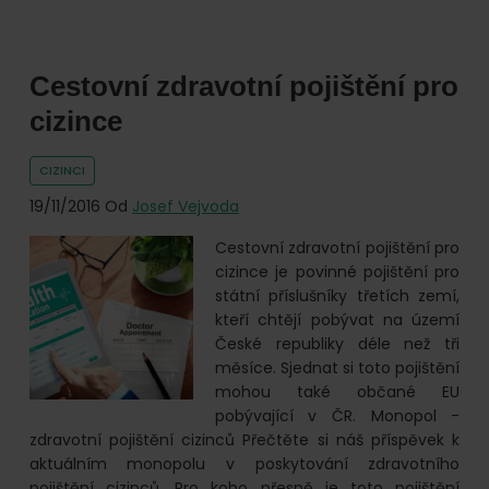
Zdravotní
pojištění
cizinců
Cestovní zdravotní pojištění pro
SLAVIA
pojišťovna
cizince
CIZINCI
19/11/2016
Od
Josef Vejvoda
Cestovní zdravotní pojištění pro
cizince je povinné pojištění pro
státní příslušníky třetích zemí,
kteří chtějí pobývat na území
České republiky déle než tři
měsíce. Sjednat si toto pojištění
mohou také občané EU
pobývající v ČR. Monopol -
zdravotní pojištění cizinců Přečtěte si náš příspěvek k
aktuálním monopolu v poskytování zdravotního
pojištění cizinců. Pro koho přesně je toto pojištění