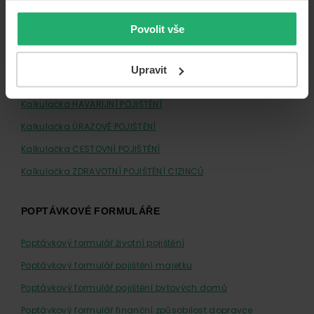
Pojištění cizinců
Povolit vše
KALKULAČKY
Upravit
Kalkulačka POVINNÉ RUČENÍ
Kalkulačka HAVARIJNÍ POJIŠTĚNÍ
Kalkulačka ÚRAZOVÉ POJIŠTĚNÍ
Kalkulačka CESTOVNÍ POJIŠTĚNÍ
Kalkulačka ZDRAVOTNÍ POJIŠTĚNÍ CIZINCŮ
POPTÁVKOVÉ FORMULÁŘE
Poptávkový formulář životní pojištění
Poptávkový formulář pojištění majetku
Poptávkový formulář pojištění bytových domů
Poptávkový formulář finanční způsobilost dopravce