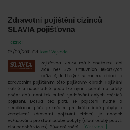
Za
prací
i
Zdravotní pojištění cizinců
za
studiem
SLAVIA pojišťovna
do
Česka? Yes
CIZINCI
nově
zdravotní
05/09/2018
Od
Josef Vejvoda
pojištění
Pojišťovna SLAVIA má k dnešnímu dni
cizinců
více než 329 smluvních lékařských
od
zařízení, do kterých se mohou cizinci se
Vitalitas
zdravotním pojištěním této pojišťovny obrátit. Pojištění
nutné a neodkladné péče lze nyní sjednat na určitý
počet dnů, není tak nutné sjednávání celých měsíců
pojištění. Dosud též platí, že pojištění nutné a
neodkladné péče je určeno pro krátkodobé pobyty a
komplexní zdravotní pojištění cizinců je naopak
vyžadováno pro dlouhodobé pobyty (dlouhodobý pobyt,
o
dlouhodobé vízum). Původní znění …
[Číst více...]