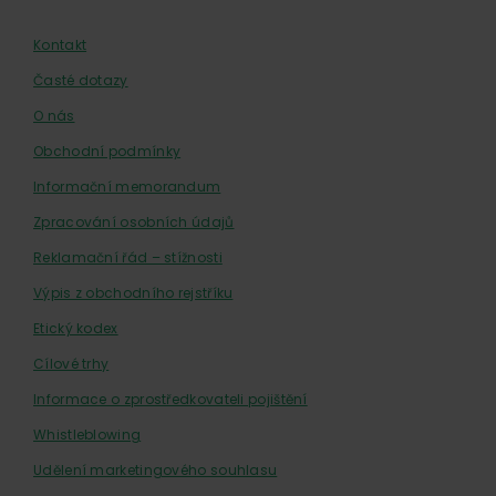
Kontakt
Časté dotazy
O nás
Obchodní podmínky
Informační memorandum
Zpracování osobních údajů
Reklamační řád – stížnosti
Výpis z obchodního rejstříku
Etický kodex
Cílové trhy
Informace o zprostředkovateli pojištění
Whistleblowing
Udělení marketingového souhlasu