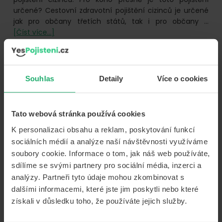
určené? Cestovní zdravotní pojištění cizinců je určené
jak pro občany třetích států, tak i pro občany …
o
[Číst více...]
Cestovní
zdravotní
pojištění
pro
Souhlas
Detaily
Více o cookies
cizince
Footer
POJIŠTĚNÍ
Tato webová stránka používá cookies
K personalizaci obsahu a reklam, poskytování funkcí
Cestovní pojištění
sociálních médií a analýze naší návštěvnosti využíváme
Povinné ručení
soubory cookie. Informace o tom, jak náš web používáte,
sdílíme se svými partnery pro sociální média, inzerci a
Havarijní pojištění
analýzy. Partneři tyto údaje mohou zkombinovat s
Majetek
dalšími informacemi, které jste jim poskytli nebo které
Životní pojištění
získali v důsledku toho, že používáte jejich služby.
Úrazové pojištění