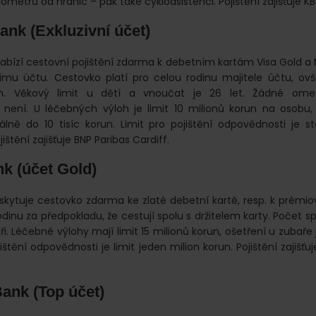
lometrů od hranic – pak také cykloasistenci. Pojištění zajišťuje K
ank (Exkluzivní účet)
abízí cestovní pojištění zdarma k debetním kartám Visa Gold a
vnímu účtu. Cestovko platí pro celou rodinu majitele účtu, o
m. Věkový limit u dětí a vnoučat je 26 let. Žádné ome
h není. U léčebných výloh je limit 10 milionů korun na osobu,
lně do 10 tisíc korun. Limit pro pojištění odpovědnosti je s
jištění zajišťuje BNP Paribas Cardiff.
k (účet Gold)
kytuje cestovko zdarma ke zlaté debetní kartě, resp. k prémi
odinu za předpokladu, že cestují spolu s držitelem karty. Počet s
i. Léčebné výlohy mají limit 15 milionů korun, ošetření u zubaře 
jištění odpovědnosti je limit jeden milion korun. Pojištění zajišť
Bank (Top účet)