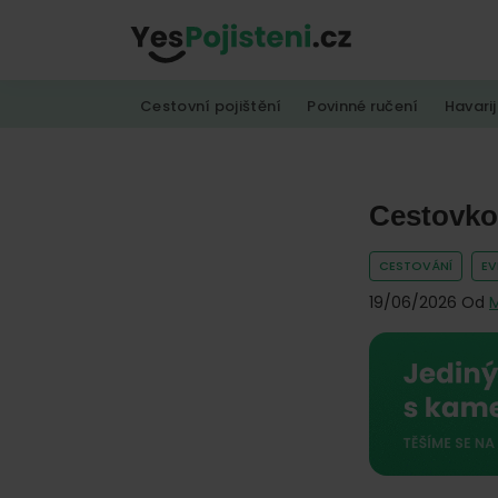
Skip
Skip
Skip
to
to
to
YesPojisteni.cz
Online
primary
main
footer
Cestovní pojištění
Povinné ručení
Havarij
srovnávač
navigation
content
všech
druhů
pojištění
Cestovko 
od
CESTOVÁNÍ
E
hlavních
19/06/2026
Od
M
pojišťoven
na
trhu.
Vyberte
nejlevnější
pojištění