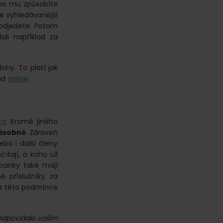
ebo mu způsobíte
le vyhledávanější
eodjedete. Potom
ali například za
ohy. To platí jak
lad
online
.
cz
. Kromě jiného
inásobné
. Zároveň
ebo i další členy
čítají, a koho už
é banky také mají
é příslušníky za
na této podmínce
 odpovídalo vašim