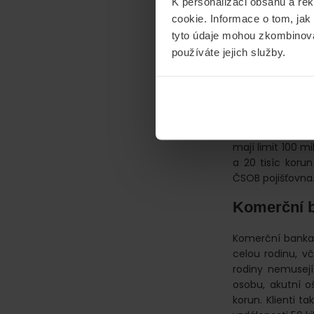
K personalizaci obsahu a re
Česká spořitelna
cookie. Informace o tom, jak
její členové ces
tyto údaje mohou zkombinovat
na osobu, akutní
používáte jejich služby.
korun. V Evropě t
ČSOB (ČS
U ČSOB je cesto
v rodině vztahuj
mají limit 100 m
a 20 tisíc korun
ČSOB pojišťovna
Komerční 
Komerční banka 
celou rodinu, v
rodiny nemusejí
osobu, akutní o
korun. Klienti t