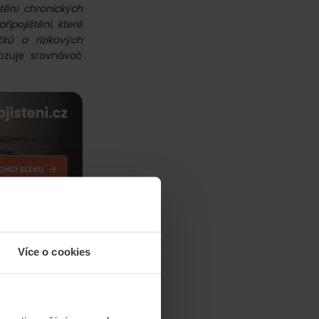
tění chronických
ipojištění, které
čků a rizikových
vozuje srovnávač
. Jde o cestovko
Více o cookies