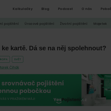
Kalkulačky
Blog
Podcast
O nás
Pobo
ní pojištění
Úrazové pojištění
Životní pojištění
Majetek
ke kartě. Dá se na něj spolehnout?
VROPA
SVĚT
arek Čihák