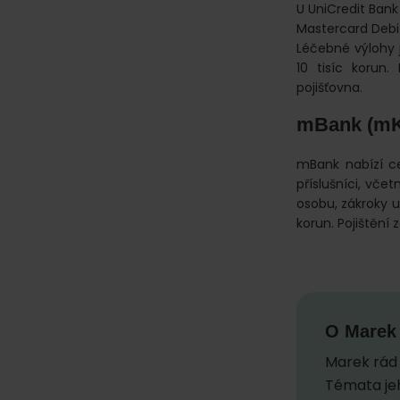
U UniCredit Ban
Mastercard Debit
Léčebné výlohy 
10 tisíc korun.
pojišťovna.
mBank (mKr
mBank nabízí ce
příslušníci, vče
osobu, zákroky u 
korun. Pojištění 
O
Marek
Marek rád 
Témata jeh