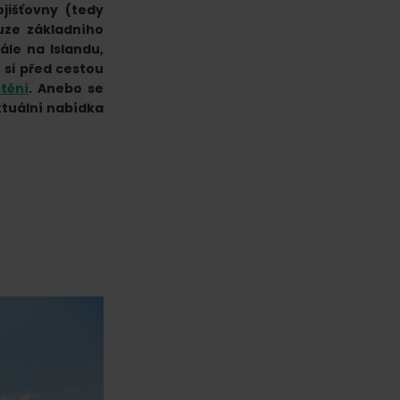
jišťovny (tedy
uze základního
ále na Islandu,
 si před cestou
tění
. Anebo se
aktuální nabídka