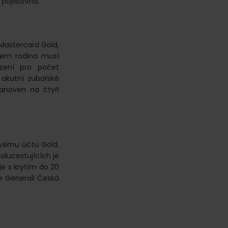
B pojišťovna.
 Mastercard Gold,
všem rodina musí
zení pro počet
 akutní zubařské
tanoven na čtyři
ovému účtu Gold.
polucestujících je
je s krytím do 20
uje Generali Česká