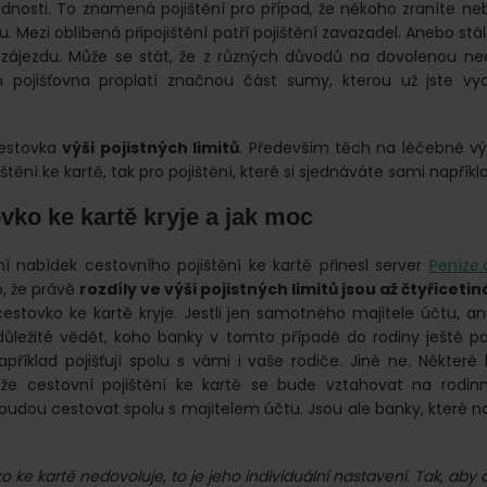
ědnosti. To znamená pojištění pro případ, že někoho zraníte n
 Mezi oblíbená připojištění patří pojištění zavazadel. Anebo stá
a zájezdu. Může se stát, že z různých důvodů na dovolenou n
 pojišťovna proplatí značnou část sumy, kterou už jste vyd
cestovka
výši pojistných limitů
. Především těch na léčebné výl
štění ke kartě, tak pro pojištění, které si sjednáváte sami napřík
vko ke kartě kryje a jak moc
ní nabídek cestovního pojištění ke kartě přinesl server
Peníze.
o, že právě
rozdíly ve výši pojistných limitů jsou až čtyřicet
cestovko ke kartě kryje. Jestli jen samotného majitele účtu, an
důležité vědět, koho banky v tomto případě do rodiny ještě po
například pojišťují spolu s vámi i vaše rodiče. Jiné ne. Někter
e cestovní pojištění ke kartě se bude vztahovat na rodinn
 budou cestovat spolu s majitelem účtu. Jsou ale banky, které 
 ke kartě nedovoluje, to je jeho individuální nastavení. Tak, aby