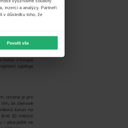
ěvnosti využíváme soubory
jma vnoučat mohou
, inzerci a analýzy. Partneři
 50 milionů korun
li v důsledku toho, že
e limit 6 milionů
ativa pojišťovna.
Povolit vše
ržitele karty se
t. Léčebné výlohy
íc korun v Evropě
jištění zajišťuje
m. Určené je pro
 tím, že členové
milionů korun na
limit 20 milionů
u – plus ještě ve