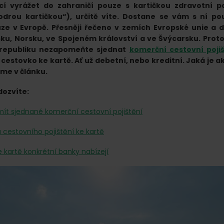
cí vyrážet do zahraničí pouze s kartičkou zdravotní po
drou kartičkou“), určitě víte. Dostane se vám s ní po
ze v Evropě. Přesněji řečeno v zemích Evropské unie a d
sku, Norsku, ve Spojeném království a ve Švýcarsku. Proto
republiku nezapomeňte sjednat
komerční cestovní pojiš
e cestovko ke kartě. Ať už debetní, nebo kreditní. Jaká je 
me v článku.
dozvíte:
 mít sjednané komerční cestovní pojištění
 cestovního pojištění ke kartě
 kartě konkrétní banky nabízejí