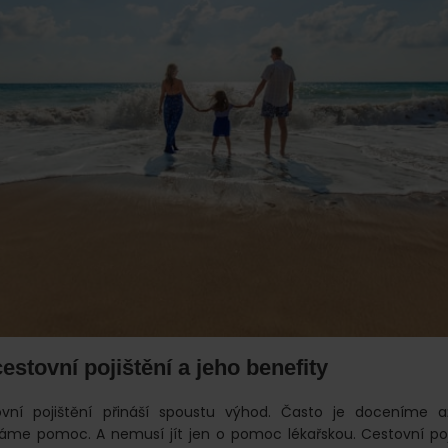
stovní pojištění a jeho benefity
vní pojištění přináší spoustu výhod. Často je doceníme až
dáme pomoc. A nemusí jít jen o pomoc lékařskou. Cestovní poji