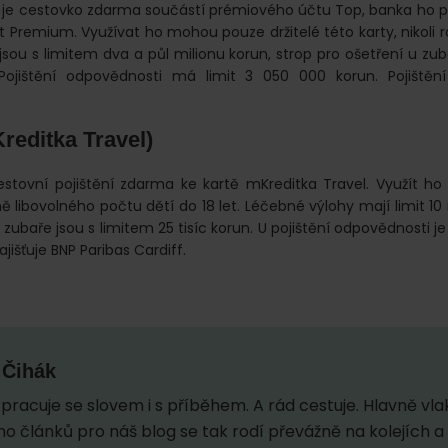
k je cestovko zdarma součástí prémiového účtu Top, banka ho pr
 Premium. Využívat ho mohou pouze držitelé této karty, nikoli rod
jsou s limitem dva a půl milionu korun, strop pro ošetření u z
 Pojištění odpovědnosti má limit 3 050 000 korun. Pojištění z
editka Travel)
stovní pojištění zdarma ke kartě mKreditka Travel. Využít ho
tně libovolného počtu dětí do 18 let. Léčebné výlohy mají limit 10
zubaře jsou s limitem 25 tisíc korun. U pojištění odpovědnosti je
zajišťuje BNP Paribas Cardiff.
 Čihák
pracuje se slovem i s příběhem. A rád cestuje. Hlavně vl
o článků pro náš blog se tak rodí převážně na kolejích a