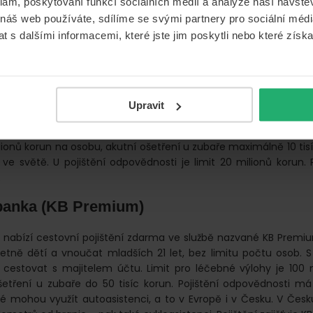
klam, poskytování funkcí sociálních médií a analýze naší návšt
 nabízí Cestovní pojištění Erste Premier pro celou rodinu. Vy
 náš web používáte, sdílíme se svými partnery pro sociální média
tovat i samostatně, bez majitele účtu. Limit léčebných výloh je
 s dalšími informacemi, které jste jim poskytli nebo které získa
 ošetření u zubaře do 20 tisíc korun. U pojištění odpovědnosti j
aké klienti mohou využít autoasistenci. Pojištění zajišťuje Kooper
OB Premium)
Upravit
vko součástí kreditní karty ke službě ČSOB Premium. Kromě d
e na další dospělou osobu a na tři děti nebo vnoučata do 21 le
ilionů korun na osobu, akutní ošetření u zubaře maximálně 10 tis
 ve světě. U pojištění odpovědnosti je limit 20 milionů korun. Po
.
banka (KB Premium)
nabízí cestovní pojištění zdarma ve službě nazvané KB Premiu
četně dětí a vnoučat mladších 21 let, bez limitu počtu osob. S
 cestovat s majitelem účtu. Limit pro léčebné výlohy je 100 
šetření u zubaře do 50 tisíc korun. Pojištění odpovědnosti má 
aké mohou využít autoasistenci, a to v Evropě i v Česku. V Česk