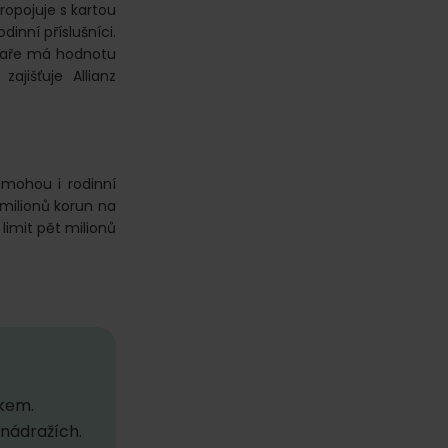
opojuje s kartou
inní příslušníci.
ubaře má hodnotu
ajišťuje Allianz
 mohou i rodinní
 milionů korun na
 limit pět milionů
akem.
 nádražích.