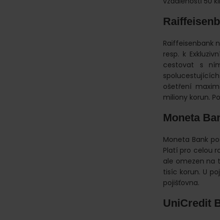
vzdálenosti 50 ki
Raiffeisenb
Raiffeisenbank n
resp. k Exkluzi
cestovat s ní
spolucestujícíc
ošetření maximá
miliony korun. Po
Moneta Ban
Moneta Bank pos
Platí pro celou r
ale omezen na tř
tisíc korun. U po
pojišťovna.
UniCredit 