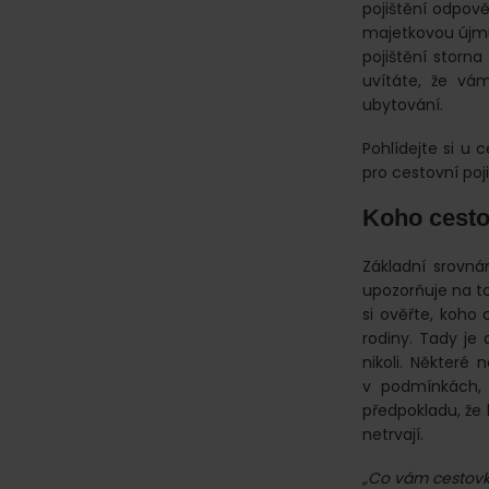
pojištění odpov
majetkovou újmu.
pojištění storn
uvítáte, že vám
ubytování.
Pohlídejte si u 
pro cestovní poji
Koho cesto
Základní srovná
upozorňuje na t
si ověřte, koho 
rodiny. Tady je 
nikoli. Některé 
v podmínkách, ž
předpokladu, že
netrvají.
„Co vám cestovko