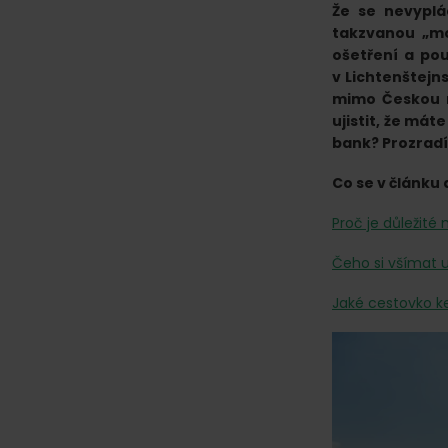
online.
Že se nevyplá
takzvanou „mo
ošetření a pou
v Lichtenštejn
mimo Českou 
ujistit, že mát
bank? Prozradí
Co se v článku 
Proč je důležité
Čeho si všímat u
Jaké cestovko ke