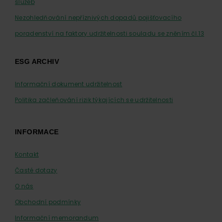
služeb
Nezohledňování nepříznivých dopadů pojišťovacího
poradenství na faktory udržitelnosti souladu se zněním čl.13
ESG ARCHIV
Informační dokument udržitelnost
Politika začleňování rizik týkajících se udržitelnosti
INFORMACE
Kontakt
Časté dotazy
O nás
Obchodní podmínky
Informační memorandum