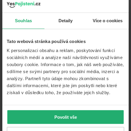
Footer
POJIŠTĚNÍ
Souhlas
Detaily
Více o cookies
Cestovní pojištění
Povinné ručení
Tato webová stránka používá cookies
Havarijní pojištění
K personalizaci obsahu a reklam, poskytování funkcí
Majetek
sociálních médií a analýze naší návštěvnosti využíváme
soubory cookie. Informace o tom, jak náš web používáte,
Životní pojištění
sdílíme se svými partnery pro sociální média, inzerci a
Úrazové pojištění
analýzy. Partneři tyto údaje mohou zkombinovat s
Pojištění cizinců
dalšími informacemi, které jste jim poskytli nebo které
získali v důsledku toho, že používáte jejich služby.
KALKULAČKY
Kalkulačka POVINNÉ RUČENÍ
Povolit vše
Kalkulačka HAVARIJNÍ POJIŠTĚNÍ