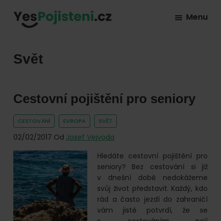
Skip
Skip
Skip
Menu
to
to
to
YesPojisteni.cz
Online
primary
main
footer
srovnávač
navigation
content
Svět
všech
druhů
pojištění
Cestovní pojištění pro seniory
od
hlavních
CESTOVÁNÍ
EVROPA
SVĚT
pojišťoven
02/02/2017
Od
Josef Vejvoda
na
Hledáte cestovní pojištění pro
trhu.
seniory? Bez cestování si již
Vyberte
v dnešní době nedokážeme
svůj život představit. Každý, kdo
nejlevnější
rád a často jezdí do zahraničí
pojištění
vám jistě potvrdí, že se