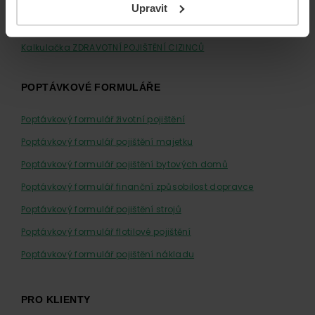
Kalkulačka ÚRAZOVÉ POJIŠTĚNÍ
Upravit
Kalkulačka CESTOVNÍ POJIŠTĚNÍ
Kalkulačka ZDRAVOTNÍ POJIŠTĚNÍ CIZINCŮ
POPTÁVKOVÉ FORMULÁŘE
Poptávkový formulář životní pojištění
Poptávkový formulář pojištění majetku
Poptávkový formulář pojištění bytových domů
Poptávkový formulář finanční způsobilost dopravce
Poptávkový formulář pojištění strojů
Poptávkový formulář flotilové pojištění
Poptávkový formulář pojištění nákladu
PRO KLIENTY