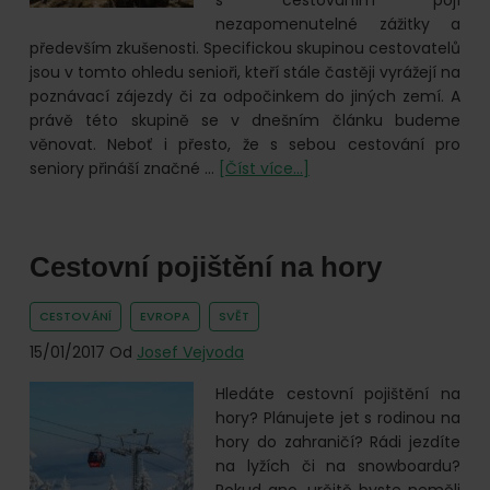
online.
s cestováním pojí
nezapomenutelné zážitky a
především zkušenosti. Specifickou skupinou cestovatelů
jsou v tomto ohledu senioři, kteří stále častěji vyrážejí na
poznávací zájezdy či za odpočinkem do jiných zemí. A
právě této skupině se v dnešním článku budeme
věnovat. Neboť i přesto, že s sebou cestování pro
o
seniory přináší značné …
[Číst více...]
Cestovní
pojištění
pro
Cestovní pojištění na hory
seniory
CESTOVÁNÍ
EVROPA
SVĚT
15/01/2017
Od
Josef Vejvoda
Hledáte cestovní pojištění na
hory? Plánujete jet s rodinou na
hory do zahraničí? Rádi jezdíte
na lyžích či na snowboardu?