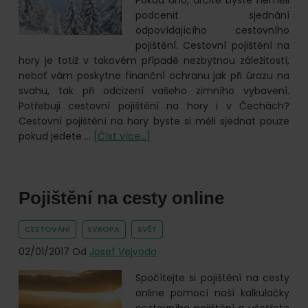
Pokud ano, určitě byste neměli
podcenit sjednání
odpovídajícího cestovního
pojištění. Cestovní pojištění na
hory je totiž v takovém případě nezbytnou záležitostí,
neboť vám poskytne finanční ochranu jak při úrazu na
svahu, tak při odcizení vašeho zimního vybavení.
Potřebuji cestovní pojištění na hory i v Čechách?
Cestovní pojištění na hory byste si měli sjednat pouze
o
pokud jedete …
[Číst více...]
Cestovní
pojištění
na
Pojištění na cesty online
hory
CESTOVÁNÍ
EVROPA
SVĚT
02/01/2017
Od
Josef Vejvoda
Spočítejte si pojištění na cesty
online pomocí naší kalkulačky