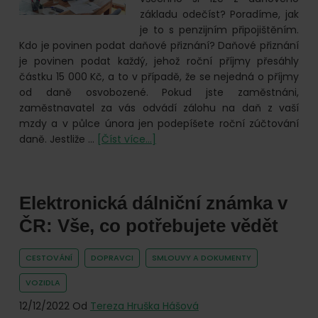
online.
základu odečíst? Poradíme, jak
je to s penzijním připojištěním.
Kdo je povinen podat daňové přiznání? Daňové přiznání
je povinen podat každý, jehož roční příjmy přesáhly
částku 15 000 Kč, a to v případě, že se nejedná o příjmy
od daně osvobozené. Pokud jste zaměstnáni,
zaměstnavatel za vás odvádí zálohu na daň z vaší
mzdy a v půlce února jen podepíšete roční zúčtování
o
daně. Jestliže …
[Číst více...]
Penzijní
připojištění
si
Elektronická dálniční známka v
lze
odečíst
ČR: Vše, co potřebujete vědět
ze
základu
CESTOVÁNÍ
DOPRAVCI
SMLOUVY A DOKUMENTY
daně.
Jak
VOZIDLA
na
12/12/2022
Od
Tereza Hruška Hášová
to?