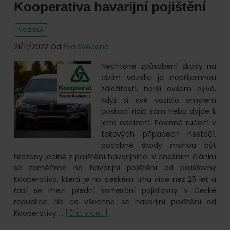
Kooperativa havarijní pojištění
stojí,
jak
dlouho
VOZIDLA
platí
21/11/2022
Od
Eva Svěcená
a
ve
Nechtěné způsobení škody na
kterých
cizím vozidle je nepříjemnou
zemích
záležitostí, horší ovšem bývá,
je
když si své vozidlo omylem
potřeba?
poškodí řidič sám nebo dojde k
jeho odcizení. Povinné ručení v
takových případech nestačí,
podobné škody mohou být
hrazeny jedině z pojištění havarijního. V dnešním článku
se zaměříme na havarijní pojištění od pojišťovny
Kooperativa, která je na českém trhu více než 25 let a
řadí se mezi přední komerční pojišťovny v České
republice. Na co všechno se havarijní pojištění od
o
Kooperativy …
[Číst více...]
Kooperativa