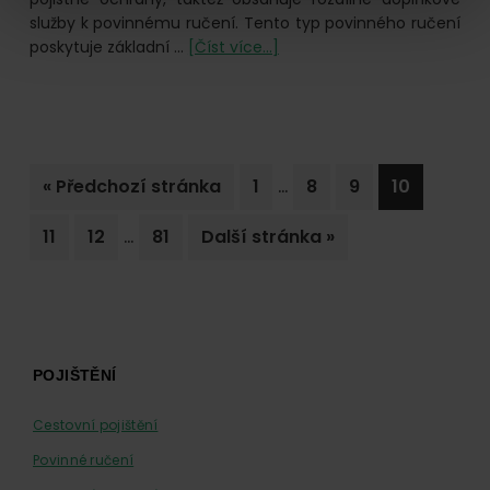
služby k povinnému ručení. Tento typ povinného ručení
o
poskytuje základní …
[Číst více...]
ČSOB
povinné
ručení
Interim
…
Jdi
Go
Go
Go
Go
«
Předchozí stránka
1
8
9
10
pages
na
to
to
to
to
Interim
…
Go
Go
Go
Jdi
11
12
81
Další stránka »
omitted
page
page
page
page
pages
to
to
to
na
omitted
page
page
page
Footer
POJIŠTĚNÍ
Cestovní pojištění
Povinné ručení