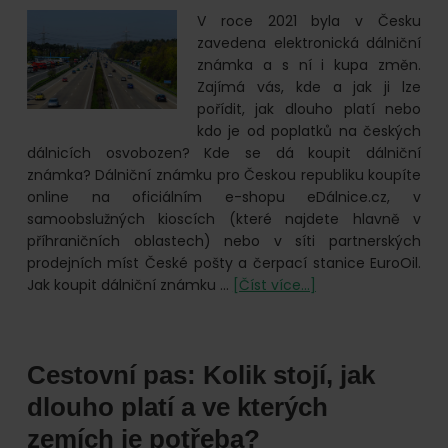
V roce 2021 byla v Česku
zavedena elektronická dálniční
známka a s ní i kupa změn.
Zajímá vás, kde a jak ji lze
pořídit, jak dlouho platí nebo
kdo je od poplatků na českých
dálnicích osvobozen? Kde se dá koupit dálniční
známka? Dálniční známku pro Českou republiku koupíte
online na oficiálním e-shopu eDálnice.cz, v
samoobslužných kioscích (které najdete hlavně v
příhraničních oblastech) nebo v síti partnerských
prodejních míst České pošty a čerpací stanice EuroOil.
o
Jak koupit dálniční známku …
[Číst více...]
Elektronická
dálniční
známka
Cestovní pas: Kolik stojí, jak
v
ČR:
dlouho platí a ve kterých
Vše,
zemích je potřeba?
co