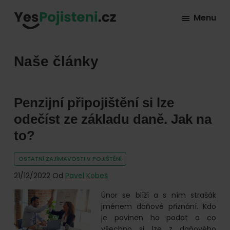
Skip
Skip
Skip
Menu
to
to
to
YesPojisteni.cz
Online
primary
main
footer
srovnávač
navigation
content
Naše články
všech
druhů
pojištění
Penzijní připojištění si lze
od
odečíst ze základu daně. Jak na
hlavních
to?
pojišťoven
na
OSTATNÍ ZAJÍMAVOSTI V POJIŠTĚNÍ
trhu.
21/12/2022
Od
Pavel Kobeš
Vyberte
Únor se blíží a s ním strašák
nejlevnější
jménem daňové přiznání. Kdo
pojištění
je povinen ho podat a co
všechno si lze z daňového