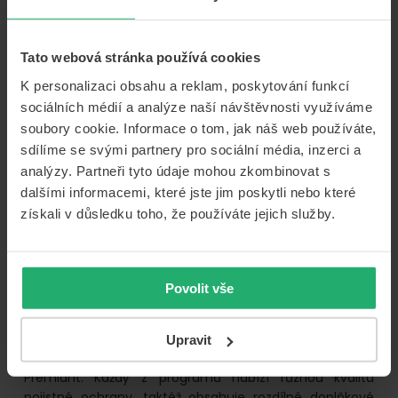
o
[Číst více...]
Uložení
SPZ
Tato webová stránka používá cookies
do
K personalizaci obsahu a reklam, poskytování funkcí
ČSOB povinné ručení
depozitu
sociálních médií a analýze naší návštěvnosti využíváme
–
soubory cookie. Informace o tom, jak náš web používáte,
vše,
VOZIDLA
sdílíme se svými partnery pro sociální média, inzerci a
co
07/11/2022
Od
Josef Vejvoda
analýzy. Partneři tyto údaje mohou zkombinovat s
potřebujete
dalšími informacemi, které jste jim poskytli nebo které
vědět
Povinné ručení ČSOB Pojišťovny
získali v důsledku toho, že používáte jejich služby.
patří mezi nejprodávanější na
českém trhu. Jaké balíčky a
doprovodné produkty si u ní
můžete sjednat? Balíčky
Povolit vše
pojištění vozidel u ČSOB ČSOB
povinné ručení pojišťovna dělí do tří kategorií, a to
konkrétně: ČSOB povinné ručení Standard, ČSOB
Upravit
povinné ručení Dominant a ČSOB povinné ručení
Premiant. Každý z programů nabízí různou kvalitu
pojistné ochrany, taktéž obsahuje rozdílné doplňkové