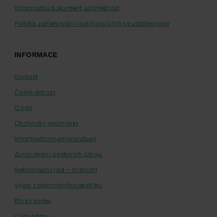
Informační dokument udržitelnost
Politika začleňování rizik týkajících se udržitelnosti
INFORMACE
Kontakt
Časté dotazy
O nás
Obchodní podmínky
Informační memorandum
Zpracování osobních údajů
Reklamační řád – stížnosti
Výpis z obchodního rejstříku
Etický kodex
Cílové trhy