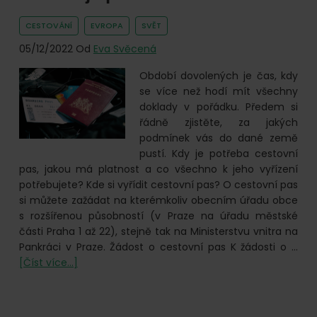
potřebujete
vědět
CESTOVÁNÍ
EVROPA
SVĚT
05/12/2022
Od
Eva Svěcená
Období dovolených je čas, kdy
se více než hodí mít všechny
doklady v pořádku. Předem si
řádně zjistěte, za jakých
podmínek vás do dané země
pustí. Kdy je potřeba cestovní
pas, jakou má platnost a co všechno k jeho vyřízení
potřebujete? Kde si vyřídit cestovní pas? O cestovní pas
si můžete zažádat na kterémkoliv obecním úřadu obce
s rozšířenou působností (v Praze na úřadu městské
části Praha 1 až 22), stejně tak na Ministerstvu vnitra na
Pankráci v Praze. Žádost o cestovní pas K žádosti o …
o
[Číst více...]
Cestovní
pas:
Kolik