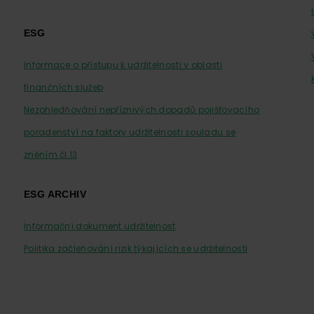
ESG
Informace o přístupu k udržitelnosti v oblasti
finančních služeb
Nezohledňování nepříznivých dopadů pojišťovacího
poradenství na faktory udržitelnosti souladu se
zněním čl.13
ESG ARCHIV
Informační dokument udržitelnost
Politika začleňování rizik týkajících se udržitelnosti