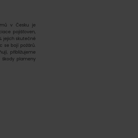
omů v Česku je
iace pojišťoven,
 jejich skutečné
c se bojí požárů.
ují, přibližujeme
é škody plameny
o
Přihořívá,
hoří!
Proč
a
jak
ojistit
dům
proti
požáru?