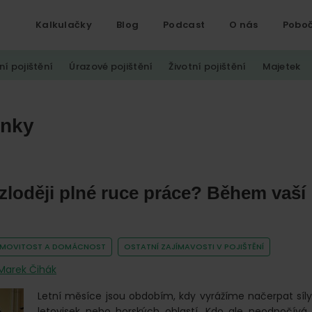
Kalkulačky
Blog
Podcast
O nás
Pobo
ní pojištění
Úrazové pojištění
Životní pojištění
Majetek
ánky
zloději plné ruce práce? Během vaší
é
EMOVITOST A DOMÁCNOST
OSTATNÍ ZAJÍMAVOSTI V POJIŠTĚNÍ
Marek Čihák
Letní měsíce jsou obdobím, kdy vyrážíme načerpat síl
letovisek nebo horských oblastí. Kdo ale neodpočívá, j