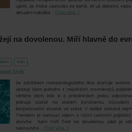
ujistit, že máte cestovko ke kartě. Ať už debetní, nebo 
o
aktuální nabídka …
[Číst více...]
Cestovko
ke
kartě.
žejí na dovolenou. Míří hlavně do e
Dá
se
na
něj
VROPA
SVĚT
spolehnout?
Marek Čihák
Se začátkem meteorologického léta startuje sezona 
ukazují data jednoho z největších srovnávačů pojištění
většina těch, kdo si o prázdninách jedou odpočinou
plánuje zůstat na starém kontinentu. Důvodem
bezpečnostní situace ve světě. V oblibě zůstává zejmé
Trendem je rostoucí zájem o roční cestovní pojištění
dozvíte: Kam míří Češi na dovolenou Jaká je obl
o
cestovního …
[Číst více...]