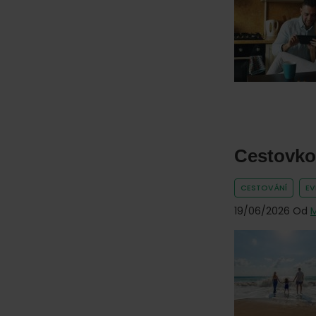
online.
Cestovko 
CESTOVÁNÍ
E
19/06/2026
Od
M