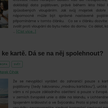
dokládají data pojišťoven, právě během léta hlásí 
způsobených vloupáním. Jak svůj majetek dobře 
nápomocné může být správně nastavené pojiště
připomínáme v tomto článku. Co se v článku dozvíte
zvolit proti vloupání do bytu nebo do domu Co dělat, když
o
…
[Číst více...]
Kdy
mají
zloději
ke kartě. Dá se na něj spolehnout?
plné
ruce
práce?
VROPA
SVĚT
Během
arek Čihák
vaší
dovolené
Že se nevyplácí vyrážet do zahraničí pouze s kart
pojišťovny (tedy takzvanou „modrou kartičkou“), určitě
vám s ní pouze základního ošetření a pouze v Evropě.
v zemích Evropské unie a dále na Islandu, v Lichtenšte
Spojeném království a ve Švýcarsku. Proto si před ce
republiku nezapomeňte sjednat komerční cestovní poj