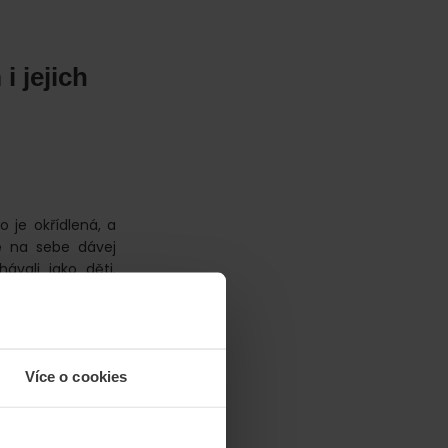
i jejich
 je okřídlená, a
ě na sebe dávej
ávali jako děti.
tem. Jak se říká,
 bohužel. Ostatně
emocnice 30 tisíc
i pak z poranění
Více o cookies