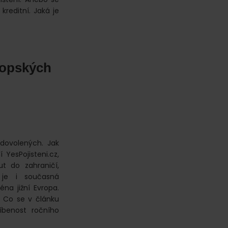
kreditní. Jaká je
vropských
dovolených. Jak
 YesPojisteni.cz,
t do zahraničí,
 je i současná
na jižní Evropa.
. Co se v článku
íbenost ročního