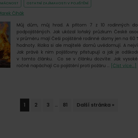
Podívejte
OMÁCNOST
OSTATNÍ ZAJÍMAVOSTI V POJIŠTĚNÍ
se,
Marek Čihák
kolik
jste
Můj dům, můj hrad. A přitom 7 z 10 rodinných d
jich
podpojištěných. Jak ukázal loňský průzkum České asoc
už
v průměru mají Češi pojištěné rodinné domy jen na 60 %
navštívili
hodnoty. Rizika si ale majitelé domů uvědomují. A nejví
Jak právě k nim pojišťovny přistupují a jak je odškodň
v tomto článku. Co se v článku dozvíte: Jak vysok
ročně napáchají Co pojištění proti požáru …
[Číst více...]
Interim
…
Go
Go
Go
Go
Jdi
1
2
3
81
Další stránka »
p
pages
to
to
to
to
na
omitted
page
page
page
page