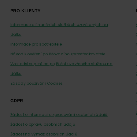
PRO KLIENTY
Informace o finančních službách uzavíraných na
dálku
Informace pro spotřebitele
Návod k ověření pojišťovacího zprostředkovatele
Vzor odstoupení od pojištění uzavřeného službou na
dálku
Zásady používání Cookies
GDPR
Žádost o informaci o zpracování osobních údajů
Žádost o opravu osobních údajů
Žádost na výmaz osobních údajů