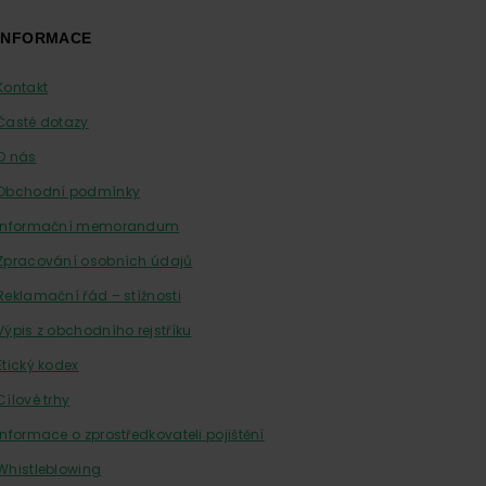
INFORMACE
Kontakt
Časté dotazy
O nás
Obchodní podmínky
Informační memorandum
Zpracování osobních údajů
Reklamační řád – stížnosti
Výpis z obchodního rejstříku
Etický kodex
Cílové trhy
Informace o zprostředkovateli pojištění
Whistleblowing