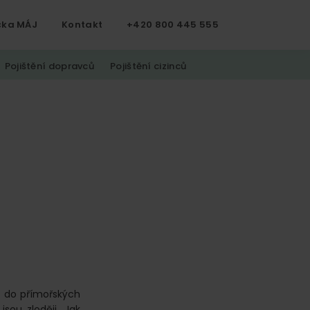
čka MÁJ
Kontakt
+420 800 445 555
Pojištění dopravců
Pojištění cizinců
y do přímořských
sou zloději. Jak