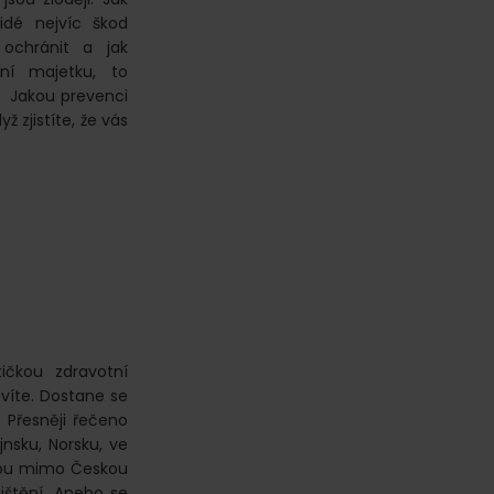
lidé nejvíc škod
ochránit a jak
ní majetku, to
: Jakou prevenci
 zjistíte, že vás
ičkou zdravotní
 víte. Dostane se
 Přesněji řečeno
jnsku, Norsku, ve
stou mimo Českou
ištění. Anebo se