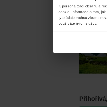
Žebříček 
K personalizaci obsahu a re
kolik jste
cookie. Informace o tom, jak
tyto údaje mohou zkombinovat
používáte jejich služby.
CESTOVÁNÍ
OS
15/04/2026
Od
M
Přihořívá