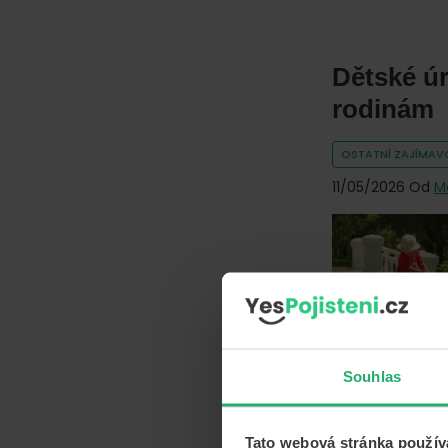
Dětské úr
rodinám
OSTATNÍ ZAJÍMAVO
11/05/2026
Od
M
Souhlas
Tato webová stránka použív