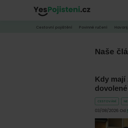
Skip
Skip
Skip
to
to
to
YesPojisteni.cz
Online
primary
main
footer
Cestovní pojištění
Povinné ručení
Havarij
srovnávač
navigation
content
všech
druhů
Naše čl
pojištění
od
hlavních
Kdy mají 
pojišťoven
na
dovolen
trhu.
CESTOVÁNÍ
N
Vyberte
03/08/2026
Od
nejlevnější
pojištění