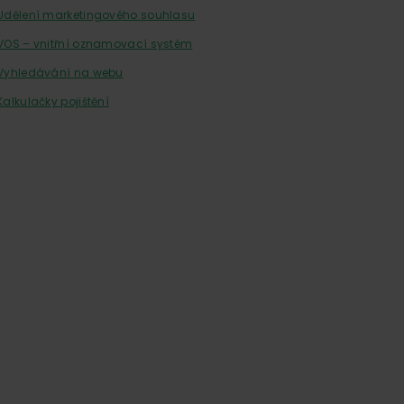
Udělení marketingového souhlasu
VOS – vnitřní oznamovací systém
Vyhledávání na webu
Kalkulačky pojištění