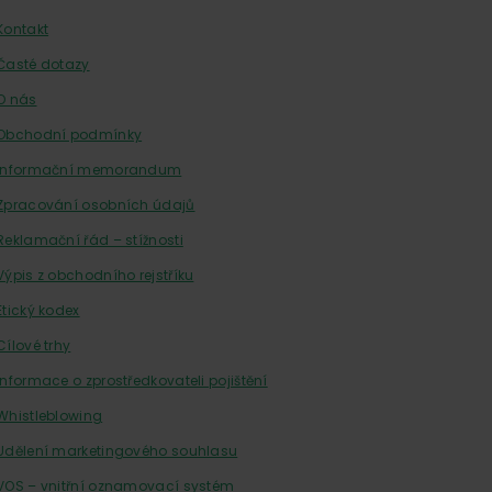
Kontakt
Časté dotazy
O nás
Obchodní podmínky
Informační memorandum
Zpracování osobních údajů
Reklamační řád – stížnosti
Výpis z obchodního rejstříku
Etický kodex
Cílové trhy
Informace o zprostředkovateli pojištění
Whistleblowing
Udělení marketingového souhlasu
VOS – vnitřní oznamovací systém