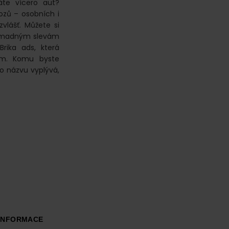
áte vícero aut?
ozů – osobních i
vlášť. Můžete si
hromadným slevám
Brika ads, která
tým. Komu byste
eho názvu vyplývá,
INFORMACE