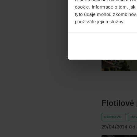
cookie. Informace o tom, jak
HAVARIJNÍ
MO
tyto údaje mohou zkombinovat
24/09/2024
Od
používáte jejich služby.
Flotilové
DOPRAVCI
HAV
29/04/2024
Od