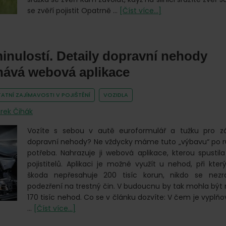
o
se zvěří pojistit Opatrně …
[Číst více...]
Zvěř
na
silnici.
minulostí. Detaily dopravní nehody
Co
dělat,
ává webová aplikace
když
srazíte
ATNÍ ZAJÍMAVOSTI V POJIŠTĚNÍ
VOZIDLA
srnu?
rek Čihák
Vozíte s sebou v autě euroformulář a tužku pro 
dopravní nehody? Ne vždycky máme tuto „výbavu“ po r
potřeba. Nahrazuje ji webová aplikace, kterou spustil
pojistitelů. Aplikaci je možné využít u nehod, při kt
škoda nepřesahuje 200 tisíc korun, nikdo se nezra
podezření na trestný čin. V budoucnu by tak mohla bý
170 tisíc nehod. Co se v článku dozvíte: V čem je vyplňo
o
…
[Číst více...]
Papír