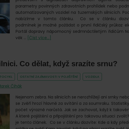
parametry povinných zdravotních prohlídek nebo pod
automatizovaných vozidel na tuzemských silnicích. Pod
nabízíme v tomto článku. Co se v článku dozv
podmínek je možné požádat o první řidičský průkaz ele
Portál dopravy nápomocný sedmnáctiletým řidičům Na 
o
věk …
[Číst více...]
Pokračující
digitalizace
v
ilnici. Co dělat, když srazíte srnu?
dopravě.
Co
dalšího
TOCYKL
OSTATNÍ ZAJÍMAVOSTI V POJIŠTĚNÍ
VOZIDLA
vyřídí
arek Čihák
řidičky
a
Nejenom zebra. Na silnicích se nerozhlížejí ani srnky neb
řidiči
se zvěří hrozí hlavně za svítání a za soumraku. Statistiky 
online?
počet výrazně narůstá. Jak se zachovat, když k takové
A které pojištění a připojištění pro takovou situaci zvol
je tento článek. Co se v článku dozvíte: Kde a kdy pře
srážka se zvěří Kam zavolat, když na silnici srazíte zvěř J