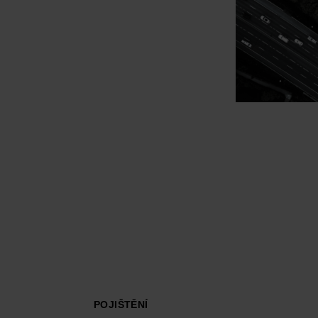
Footer
POJIŠTĚNÍ