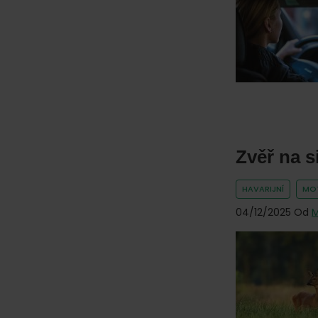
online.
Zvěř na s
HAVARIJNÍ
MO
04/12/2025
Od
M