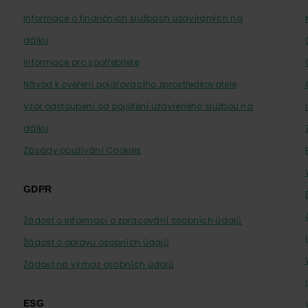
Informace o finančních službách uzavíraných na
dálku
Informace pro spotřebitele
Návod k ověření pojišťovacího zprostředkovatele
Vzor odstoupení od pojištění uzavřeného službou na
dálku
Zásady používání Cookies
GDPR
Žádost o informaci o zpracování osobních údajů
Žádost o opravu osobních údajů
Žádost na výmaz osobních údajů
ESG