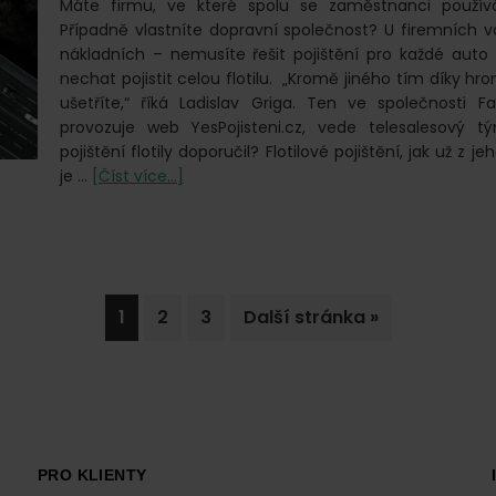
Máte firmu, ve které spolu se zaměstnanci použív
Případně vlastníte dopravní společnost? U firemních v
nákladních – nemusíte řešit pojištění pro každé auto z
nechat pojistit celou flotilu. „Kromě jiného tím díky 
ušetříte,“ říká Ladislav Griga. Ten ve společnosti Fa
provozuje web YesPojisteni.cz, vede telesalesový 
pojištění flotily doporučil? Flotilové pojištění, jak už z j
o
je …
[Číst více...]
Flotilové
pojištění.
Jaké
jsou
jeho
Go
Go
Go
Jdi
1
2
3
Další stránka »
hlavní
to
to
to
na
výhody?
page
page
page
PRO KLIENTY