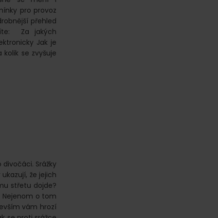
mínky pro provoz
robnější přehled
íte: Za jakých
ktronicky Jak je
kolik se zvyšuje
o divočáci. Srážky
ukazují, že jejich
mu střetu dojde?
it? Nejenom o tom
devším vám hrozí
ak se proti srážce