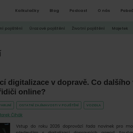
Kalkulačky
Blog
Podcast
O nás
Pobo
ní pojištění
Úrazové pojištění
Životní pojištění
Majetek
í
cí digitalizace v dopravě. Co dalšího 
řidiči online?
ARIJNÍ
OSTATNÍ ZAJÍMAVOSTI V POJIŠTĚNÍ
VOZIDLA
arek Čihák
Vstup do roku 2026 doprovází řada novinek pro moto
především s digitalizací dopravních agend. Souč