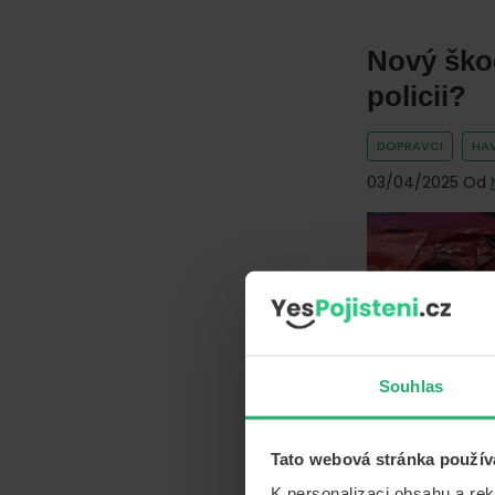
Nový škod
policii?
DOPRAVCI
HAV
03/04/2025
Od
Souhlas
Tato webová stránka použív
Živelní po
K personalizaci obsahu a re