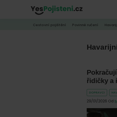
Skip
Skip
Skip
to
to
to
YesPojisteni.cz
Online
primary
main
footer
Cestovní pojištění
Povinné ručení
Havarij
srovnávač
navigation
content
všech
druhů
Havarijn
pojištění
od
hlavních
Pokračují
pojišťoven
na
řidičky a 
trhu.
DOPRAVCI
HAV
Vyberte
29/01/2026
Od
M
nejlevnější
pojištění