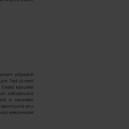
záznam případné
uce. Teď už není
a Česká kancelář
erých odhadovaná
nil a nevzniklo
t nápomocná až u
vání elektronické