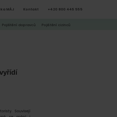
čka MÁJ
Kontakt
+420 800 445 555
Pojištění dopravců
Pojištění cizinců
vyřídí
risty. Souvisejí
asně se mění i