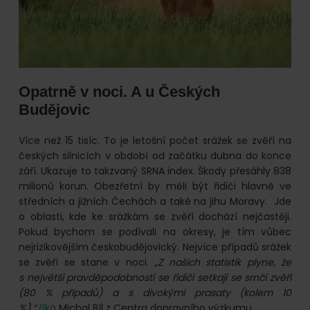
Opatrně v noci. A u Českých
Budějovic
Více než 15 tisíc. To je letošní počet srážek se zvěří na
českých silnicích v období od začátku dubna do konce
září. Ukazuje to takzvaný SRNA index. Škody přesáhly 838
milionů korun. Obezřetní by měli být řidiči hlavně ve
středních a jižních Čechách a také na jihu Moravy. Jde
o oblasti, kde ke srážkám se zvěří dochází nejčastěji.
Pokud bychom se podívali na okresy, je tím vůbec
nejrizikovějším českobudějovický. Nejvíce případů srážek
se zvěří se stane v noci.
„Z našich statistik plyne, že
s největší pravděpodobností se řidiči setkají se srnčí zvěří
(80 % případů) a s divokými prasaty (kolem 10
%),“
říká
Michal Bíl z Centra dopravního výzkumu.