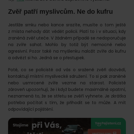
Zvěř patří myslivcům. Ne do kufru
Jestliže srnku nebo kance srazíte, musíte o tom ještě
z místa nehody dát vědět policii. Platí to i v situaci, kdy
zraněná zvěř uteče. V žádném případě se nedoporučuje
na zvíře sahat. Mohlo by totiž být nemocné nebo
agresivní. Pozor také na myšlenku naložit zvíře do kufru
a odvézt si ho. Jedná se o přestupek.
Poté, co se policisté od vás o sražené zvěři dozvědí,
kontaktují místní myslivecké sdružení. To si pak zraněné
nebo usmrcené zvíře vezme na starost. Policisté
zároveň upozorňují, že i když budete maximálně opatrní,
neznamená to, že se střetu se zvěří vyhnete. Je zkrátka
potřeba počítat s tím, že přihodit se to může. A mít
odpovídající pojištění.