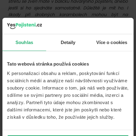
střetu se zvěří máte v balíčku havarijního pojištění, anebo
jestli si ho sjednáte samostatně. Důležité je mít ho. I
škody při drobných karambolech mohou být na
současných, technologiemi prošpikovaných autech
vysoké. Drahé jsou náhradní díly i práce
mechaniků,“
připomíná Ladislav Griga, Head of Telesales
ve společnosti FaBrika ads, která provozuje srovnávač
Souhlas
Detaily
Více o cookies
YesPojisteni.cz. S pojištěním vašeho vozu vám rádi
pomohou i poradci v
kamenné pobočce
YesPojisteni.cz
v centru Prahy.
Tato webová stránka používá cookies
K personalizaci obsahu a reklam, poskytování funkcí
sociálních médií a analýze naší návštěvnosti využíváme
soubory cookie. Informace o tom, jak náš web používáte,
sdílíme se svými partnery pro sociální média, inzerci a
O
Marek Čihák
analýzy. Partneři tyto údaje mohou zkombinovat s
Marek rád pracuje se slovem i s
dalšími informacemi, které jste jim poskytli nebo které
příběhem. A rád cestuje. Hlavně vlakem.
získali v důsledku toho, že používáte jejich služby.
Témata jeho článků pro náš blog se tak
rodí převážně na kolejích a nádražích.