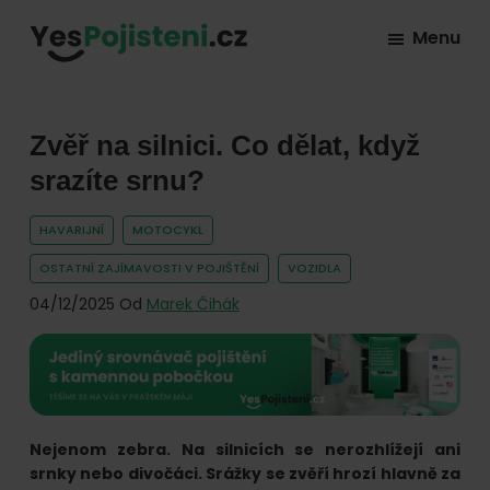
Skip
Skip
Skip
Menu
to
to
to
YesPojisteni.cz
Online
primary
main
footer
srovnávač
navigation
content
všech
Zvěř na silnici. Co dělat, když
druhů
srazíte srnu?
pojištění
HAVARIJNÍ
MOTOCYKL
od
hlavních
OSTATNÍ ZAJÍMAVOSTI V POJIŠTĚNÍ
VOZIDLA
pojišťoven
04/12/2025
Od
Marek Čihák
na
trhu.
Vyberte
nejlevnější
Nejenom zebra. Na silnicích se nerozhlížejí ani
pojištění
srnky nebo divočáci. Srážky se zvěří hrozí hlavně za