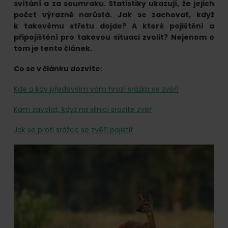
online.
svítání a za soumraku. Statistiky ukazují, že jejich
počet výrazně narůstá. Jak se zachovat, když
k takovému střetu dojde? A které pojištění a
připojištění pro takovou situaci zvolit? Nejenom o
tom je tento článek.
Co se v článku dozvíte:
Kde a kdy především vám hrozí srážka se zvěří
Kam zavolat, když na silnici srazíte zvěř
Jak se proti srážce se zvěří pojistit