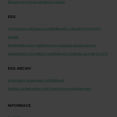
Žádost na výmaz osobních údajů
ESG
Informace o přístupu k udržitelnosti v oblasti finančních
služeb
Nezohledňování nepříznivých dopadů pojišťovacího
poradenství na faktory udržitelnosti souladu se zněním čl.13
ESG ARCHIV
Informační dokument udržitelnost
Politika začleňování rizik týkajících se udržitelnosti
INFORMACE