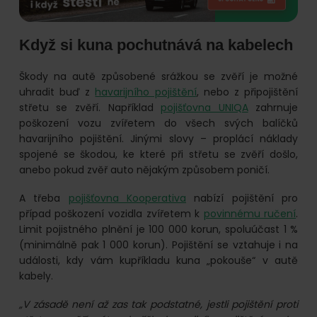
Když si kuna pochutnává na kabelech
Škody na autě způsobené srážkou se zvěří je možné
uhradit buď z
havarijního pojištění
, nebo z připojištění
střetu se zvěří. Například
pojišťovna UNIQA
zahrnuje
poškození vozu zvířetem do všech svých balíčků
havarijního pojištění. Jinými slovy – proplácí náklady
spojené se škodou, ke které při střetu se zvěří došlo,
anebo pokud zvěř auto nějakým způsobem poničí.
A třeba
pojišťovna Kooperativa
nabízí pojištění pro
případ poškození vozidla zvířetem k
povinnému ručení
.
Limit pojistného plnění je 100 000 korun, spoluúčast 1 %
(minimálně pak 1 000 korun). Pojištění se vztahuje i na
události, kdy vám kupříkladu kuna „pokouše“ v autě
kabely.
„V zásadě není až zas tak podstatné, jestli pojištění proti