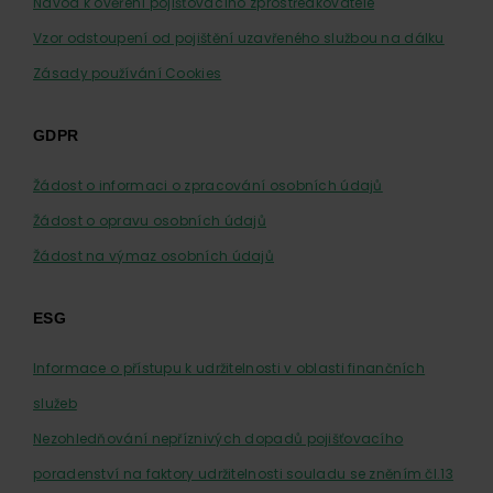
Návod k ověření pojišťovacího zprostředkovatele
Vzor odstoupení od pojištění uzavřeného službou na dálku
Zásady používání Cookies
GDPR
Žádost o informaci o zpracování osobních údajů
Žádost o opravu osobních údajů
Žádost na výmaz osobních údajů
ESG
Informace o přístupu k udržitelnosti v oblasti finančních
služeb
Nezohledňování nepříznivých dopadů pojišťovacího
poradenství na faktory udržitelnosti souladu se zněním čl.13