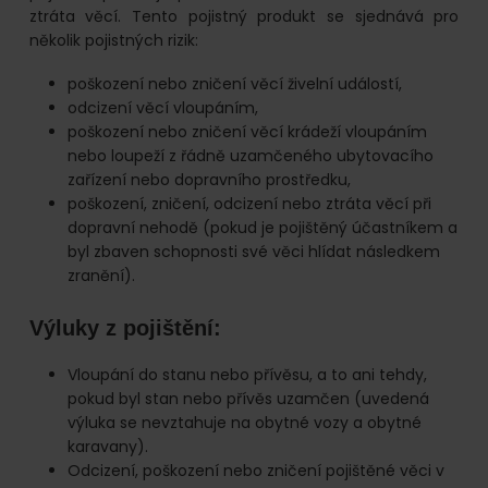
ztráta věcí. Tento pojistný produkt se sjednává pro
několik pojistných rizik:
poškození nebo zničení věcí živelní událostí,
odcizení věcí vloupáním,
poškození nebo zničení věcí krádeží vloupáním
nebo loupeží z řádně uzamčeného ubytovacího
zařízení nebo dopravního prostředku,
poškození, zničení, odcizení nebo ztráta věcí při
dopravní nehodě (pokud je pojištěný účastníkem a
byl zbaven schopnosti své věci hlídat následkem
zranění).
Výluky z pojištění:
Vloupání do stanu nebo přívěsu, a to ani tehdy,
pokud byl stan nebo přívěs uzamčen (uvedená
výluka se nevztahuje na obytné vozy a obytné
karavany).
Odcizení, poškození nebo zničení pojištěné věci v