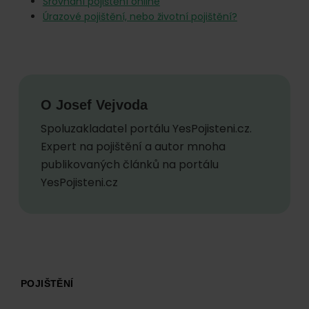
Srovnání pojištění online
Úrazové pojištění, nebo životní pojištění?
O
Josef Vejvoda
Spoluzakladatel portálu YesPojisteni.cz.
Expert na pojištění a autor mnoha
publikovaných článků na portálu
YesPojisteni.cz
Footer
POJIŠTĚNÍ