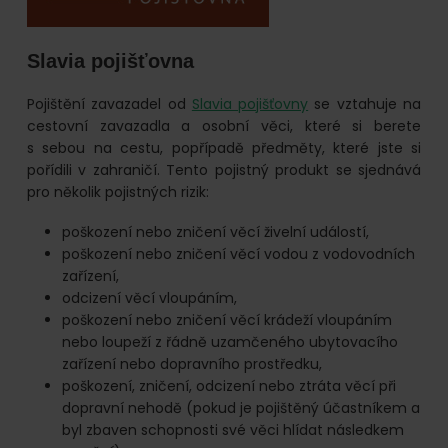
Slavia pojišťovna
Pojištění zavazadel od
Slavia pojišťovny
se vztahuje na
cestovní zavazadla a osobní věci, které si berete
s sebou na cestu, popřípadě předměty, které jste si
pořídili v zahraničí. Tento pojistný produkt se sjednává
pro několik pojistných rizik:
poškození nebo zničení věcí živelní událostí,
poškození nebo zničení věcí vodou z vodovodních
zařízení,
odcizení věcí vloupáním,
poškození nebo zničení věcí krádeží vloupáním
nebo loupeží z řádně uzamčeného ubytovacího
zařízení nebo dopravního prostředku,
poškození, zničení, odcizení nebo ztráta věcí při
dopravní nehodě (pokud je pojištěný účastníkem a
byl zbaven schopnosti své věci hlídat následkem