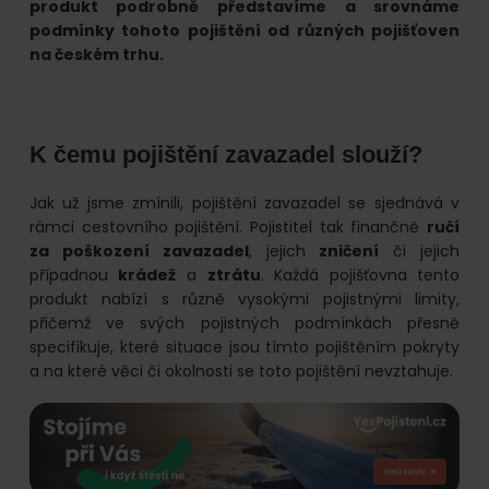
online.
produkt podrobně představíme a srovnáme
podmínky tohoto pojištění od různých pojišťoven
na českém trhu.
K čemu pojištění zavazadel slouží?
Jak už jsme zmínili, pojištění zavazadel se sjednává v
rámci cestovního pojištění. Pojistitel tak finančně
ručí
za poškození zavazadel
, jejich
zničení
či jejich
případnou
krádež
a
ztrátu
. Každá pojišťovna tento
produkt nabízí s různě vysokými pojistnými limity,
přičemž ve svých pojistných podmínkách přesně
specifikuje, které situace jsou tímto pojištěním pokryty
a na které věci či okolnosti se toto pojištění nevztahuje.