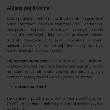
Allianz pojišťovna
Allianz pojišťovna nabízí na rozdíl od ostatních pojistitelů
nejen standardní pojištění zavazadel, ale i dodatečná
připojištění. Pojištění zavazadel zahrnuje krádež
zavazadla, včetně jeho loupeže, dále poškození, zničení
a ztráta zavazadla, a to buď v souvislosti s živelní
událostí, nebo kvůli zranění pojištěné osoby, kdy bylo
nutné okamžité lékařské ošetření.
Zajímavým bonusem
je v tomto ohledu i pojištění
krádeže a loupeže cenností, které měla pojištěná osoba
na sobě nebo při sobě, včetně případu, kdy byly
cennosti uloženy do trezoru v ubytovacím zařízení.
Rozsah pojištění
Základní limit pojistného plnění u Allianz pojišťovny činí
20 000 Kč. V případě dalšího připojištění se limit zvyšuje
na 50 000 Kč.