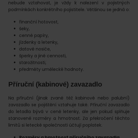
nebude vztahovat, je vždy k nalezení v pojistných
podmínkách konkrétního pojistitele. Většinou se jedná o:
finanční hotovost,
šeky,
cenné papíry,
jízdenky a letenky,
datové nosiče,
šperky a jiné cennosti,
starožitnosti,
předměty umělecké hodnoty.
Příruční (kabinové) zavazadlo
Na příruční (jinak zvané též kabinové nebo palubní)
zavazadlo se pojištění vztahuje také. Příruční zavazadlo
do letadla bývá v ceně letenky, ale jen pokud splňuje
stanovené rozměry a hmotnost. Za překročení těchto
limitů si letecké společnosti účtují poplatek.
Rozměry a hmotnost příručního zavazadla