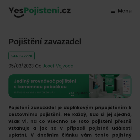
Skip
Skip
Skip
Menu
to
to
to
YesPojisteni.cz
Online
primary
main
footer
srovnávač
navigation
content
všech
Pojištění zavazadel
druhů
CESTOVÁNÍ
pojištění
05/03/2023
Od
Josef Vejvoda
od
hlavních
pojišťoven
na
trhu.
Pojištění zavazadel je doplňkovým připojištěním k
Vyberte
cestovnímu pojištění. Ne každý, kdo si jej sjedná,
však ví, na co všechno se toto pojištění přesně
nejlevnější
vztahuje a jak se v případě pojistné události
pojištění
uplatní. V dnešním článku vám tento pojistný