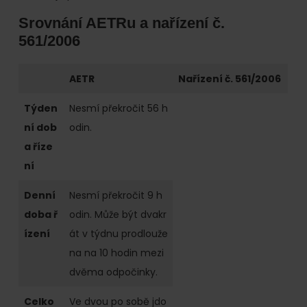
Srovnání AETRu a nařízení č.
561/2006
AETR
Nařízení č. 561/2006
Týden
Nesmí překročit 56 h
ní dob
odin.
a říze
ní
Denní
Nesmí překročit 9 h
doba ř
odin. Může být dvakr
ízení
át v týdnu prodlouže
na na 10 hodin mezi
dvěma odpočinky.
Celko
Ve dvou po sobě jdo