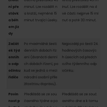
čnost
ovinná přestávka 45
vinná přestávka 45 m
ní pře
minut. Lze rozdělit n
inut. Lze rozdělit na d
stávk
a kratší, nejméně 15
vě části: nejprve 15 mi
a běh
minut trvající úseky.
nut a poté 30 minut.
em jíz
dy
Začát
Po maximálně šesti
Nejpozději po šesti 24
ek týd
denních dobách říz
hodinových časovýc
enníh
ení (dvanácti denní
h úsecích od předch
o odp
ch dobách řízení, po
ozího týdenního odp
očinku
kud se jedná o mezi
očinku.
řidiče
národní osobní příle
žitostnou dopravu).
Povin
Předkládá se ze sou
Předkládá se ze souč
nost p
časného týdne a po
asného dne a k tomu