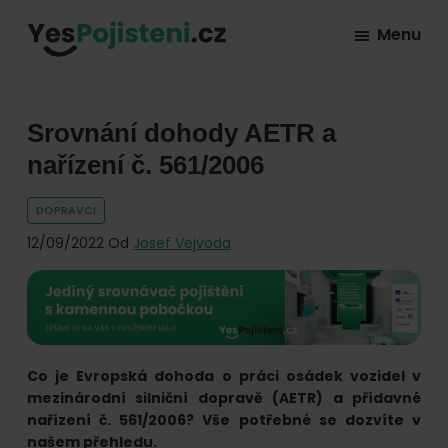
Skip
Skip
Skip
Menu
to
to
to
YesPojisteni.cz
Online
primary
main
footer
srovnávač
navigation
content
všech
Srovnání dohody AETR a
druhů
nařízení č. 561/2006
pojištění
DOPRAVCI
od
12/09/2022
Od
Josef Vejvoda
hlavních
pojišťoven
na
trhu.
Vyberte
Co je Evropská dohoda o práci osádek vozidel v
nejlevnější
mezinárodní silniční dopravě (AETR) a přídavné
pojištění
nařízení č. 561/2006? Vše potřebné se dozvíte v
našem přehledu.