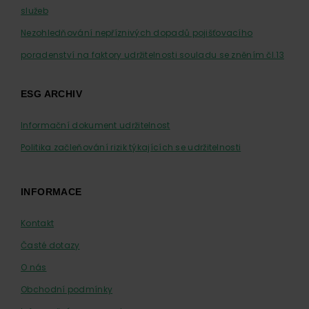
služeb
Nezohledňování nepříznivých dopadů pojišťovacího
poradenství na faktory udržitelnosti souladu se zněním čl.13
ESG ARCHIV
Informační dokument udržitelnost
Politika začleňování rizik týkajících se udržitelnosti
INFORMACE
Kontakt
Časté dotazy
O nás
Obchodní podmínky