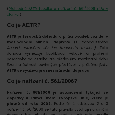
online.
(
Přehledná AETR tabulka a nařízení č. 561/2006 níže v
článku.
)
Co je AETR?
AETR je Evropská dohoda o práci osádek vozidel v
mezinárodní silniční dopravě
(z francouzského
Accord européen sûr les transports routiers).
Tato
dohoda vymezuje kupříkladu věkové či profesní
požadavky na osádky, ale především maximální dobu
řízení a četnost povinných přestávek v průběhu jízdy.
AETR se využívá pro mezinárodní dopravu.
Co je nařízení č. 561/2006?
Nařízení č. 561/2006 je ustanovení týkající se
dopravy v rámci území Evropské unie, které je
platné od roku 2007.
Podle čl. 2 odstavce 2 a 3
nařízení č. 561/2006 se tato pravidla vztahují na silniční
dopravu bez ohledu na zemi, v níž bylo vozidlo