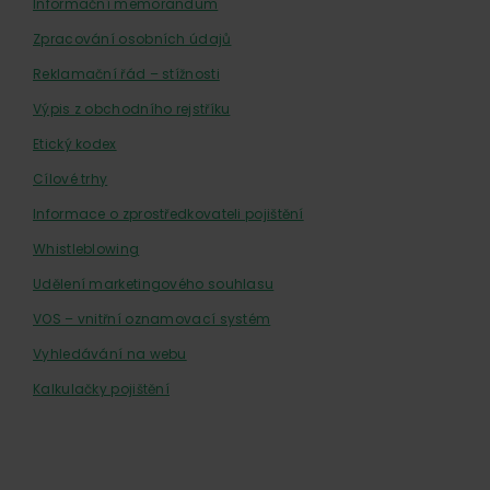
Informační memorandum
Zpracování osobních údajů
Reklamační řád – stížnosti
Výpis z obchodního rejstříku
Etický kodex
Cílové trhy
Informace o zprostředkovateli pojištění
Whistleblowing
Udělení marketingového souhlasu
VOS – vnitřní oznamovací systém
Vyhledávání na webu
Kalkulačky pojištění