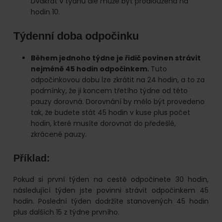
Dvakrát v týdnu ale může být prodloužena na
hodin 10.
Týdenní doba odpočinku
Během jednoho týdne je řidič povinen strávit
nejméně 45 hodin odpočinkem.
Tuto
odpočinkovou dobu lze zkrátit na 24 hodin, a to za
podmínky, že ji koncem třetího týdne od této
pauzy dorovná. Dorovnání by mělo být provedeno
tak, že budete stát 45 hodin v kuse plus počet
hodin, které musíte dorovnat do předešlé,
zkrácené pauzy.
Příklad:
Pokud si první týden na cestě odpočinete 30 hodin,
následující týden jste povinni strávit odpočinkem 45
hodin. Poslední týden dodržíte stanovených 45 hodin
plus dalších 15 z týdne prvního.