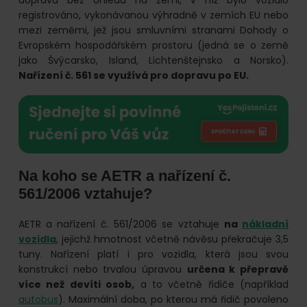
registrováno, vykonávanou výhradně v zemích EU nebo
mezi zeměmi, jež jsou smluvními stranami Dohody o
Evropském hospodářském prostoru (jedná se o země
jako Švýcarsko, Island, Lichtenštejnsko a Norsko).
Nařízení č. 561 se využívá pro dopravu po EU.
Na koho se AETR a nařízení č.
561/2006 vztahuje?
AETR a nařízení č. 561/2006 se vztahuje
na
nákladní
vozidla
, jejichž hmotnost včetně návěsu překračuje 3,5
tuny. Nařízení platí i pro vozidla, která jsou svou
konstrukcí nebo trvalou úpravou
určena k přepravě
více než devíti osob,
a to včetně řidiče (například
autobus
). Maximální doba, po kterou má řidič povoleno