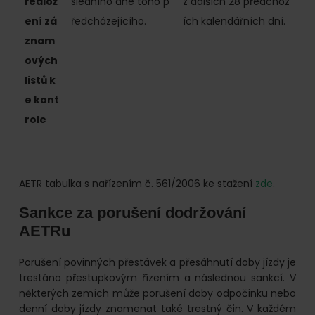
ředlož
sledního dne toho p
z dalších 28 předchoz
ení zá
ředcházejícího.
ích kalendářních dní.
znam
ových
listů k
e kont
role
AETR tabulka s nařízením č. 561/2006 ke stažení
zde
.
Sankce za porušení dodržování
AETRu
Porušení povinných přestávek a přesáhnutí doby jízdy je
trestáno přestupkovým řízením a následnou sankcí. V
některých zemích může porušení doby odpočinku nebo
denní doby jízdy znamenat také trestný čin. V každém