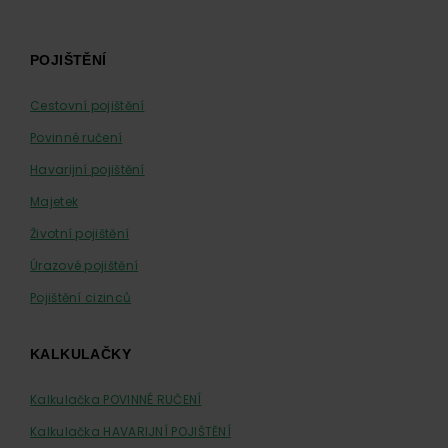
Footer
POJIŠTĚNÍ
Cestovní pojištění
Povinné ručení
Havarijní pojištění
Majetek
Životní pojištění
Úrazové pojištění
Pojištění cizinců
KALKULAČKY
Kalkulačka POVINNÉ RUČENÍ
Kalkulačka HAVARIJNÍ POJIŠTĚNÍ