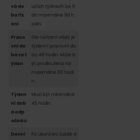
vá do
ucích týdnech lze ří
ba říz
dit maximálně 90 h
ení
odin.
Praco
Dle nařízení vlády je
vní do
týdenní pracovní do
ba za t
ba 48 hodin. Může b
ýden
ýt prodloužena na
maximálně 60 hodi
n.
Týden
Musí být minimálně
ní dob
45 hodin.
a odp
očinku
Denní
Po ukončení každé d