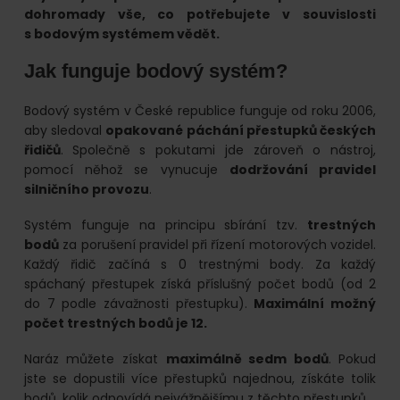
online.
dohromady vše, co potřebujete v souvislosti
s bodovým systémem vědět.
Jak funguje bodový systém?
Bodový systém v České republice funguje od roku 2006,
aby sledoval
opakované páchání přestupků českých
řidičů
.
Společně s pokutami jde zároveň o nástroj,
pomocí něhož se vynucuje
dodržování pravidel
silničního provozu
.
Systém funguje na principu sbírání tzv.
trestných
bodů
za porušení pravidel při řízení motorových vozidel.
Každý řidič začíná s 0 trestnými body. Za každý
spáchaný přestupek získá příslušný počet bodů (od 2
do 7 podle závažnosti přestupku).
Maximální možný
počet trestných bodů je 12.
Naráz můžete získat
maximálně sedm bodů
. Pokud
jste se dopustili více přestupků najednou, získáte tolik
bodů, kolik odpovídá nejvážnějšímu z těchto přestupků.