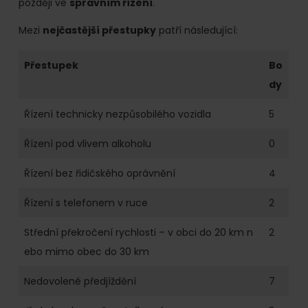
později ve
správním řízení
.
Mezi
nejčastější přestupky
patří následující:
Přestupek
Bo
dy
Řízení technicky nezpůsobilého vozidla
5
Řízení pod vlivem alkoholu
0
Řízení bez řidičského oprávnění
4
Řízení s telefonem v ruce
2
Střední překročení rychlosti – v obci do 20 km n
2
ebo mimo obec do 30 km
Nedovolené předjíždění
7