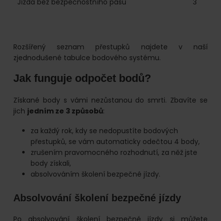
Jízda bez bezpečnostního pásu
3
Rozšířený seznam přestupků najdete v naší
zjednodušené tabulce bodového systému.
Jak funguje odpočet bodů?
Získané body s vámi nezůstanou do smrti. Zbavíte se
jich
jedním ze 3 způsobů
:
za každý rok, kdy se nedopustíte bodových
přestupků, se vám automaticky odečtou 4 body,
zrušením pravomocného rozhodnutí, za něž jste
body získali,
absolvováním školení bezpečné jízdy.
Absolvování školení bezpečné jízdy
Po absolvování školení bezpečné jízdy si můžete