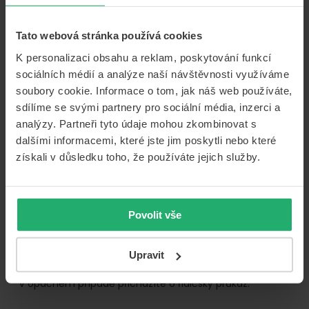
datové schránky.
Podání námitky při získání 12 bodů
Tato webová stránka používá cookies
K personalizaci obsahu a reklam, poskytování funkcí
Při dosažení 12 bodů můžete vznést
námitku proti
sociálních médií a analýze naší návštěvnosti využíváme
odebrání řidičského průkazu
.
Námitka se vždy
soubory cookie. Informace o tom, jak náš web používáte,
podává v písemné formě na obecním úřadě obce
s rozšířenou působností, jenž je k provádění bodového
sdílíme se svými partnery pro sociální média, inzerci a
záznamu příslušný.
analýzy. Partneři tyto údaje mohou zkombinovat s
dalšími informacemi, které jste jim poskytli nebo které
Důležité je dodržet podací lhůtu
pěti pracovních dní
získali v důsledku toho, že používáte jejich služby.
od doručení oznámení a výzvy k odevzdání
řidičského průkazu
. Pokud byste námitku nepodali
včas, po uplynutí těchto pěti pracovních dní
automaticky přicházíte o řidičské oprávnění a
Povolit vše
váš
řidičský průkaz
je tím pádem neplatný.
Shledá-li úřad vaši námitku oprávněnou, do 10
Upravit
pracovních dní opraví počet bodů v kartě řidiče.
V opačném případě přicházíte o řidičský průkaz.