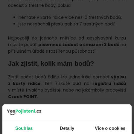
odečíst 3 trestné body, pokud:
nemáte v kartě řidiče více než 10 trestných bodů,
jste nespáchali přestupek za 7 trestných bodů.
Nejpozději do jednoho měsíce od absolvování kurzu
musíte podat
písemnou žádost o smazání 3 bodů
na
příslušném úřadě s rozšířenou působností.
Jak zjistit, kolik mám bodů?
Zjistit počet bodů řidiče lze jednoduše pomocí
výpisu
z karty řidiče
. Ten získáte buď na
registru řidičů
v místě trvalého bydliště, nebo na jakémkoliv pracovišti
Czech POINT
.
Výpis z karty řidiče online
Máte-li založenou datovou schránku, výpis z karty řidiče
si můžete obstarat i online pomocí
tohoto formuláře
a
Souhlas
Detaily
Více o cookies