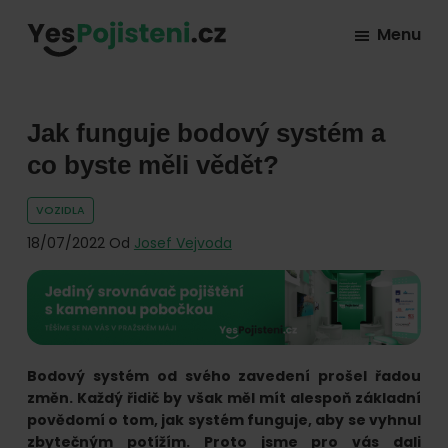
Skip
Skip
Skip
Menu
to
to
to
YesPojisteni.cz
Online
primary
main
footer
srovnávač
navigation
content
všech
Jak funguje bodový systém a
druhů
co byste měli vědět?
pojištění
VOZIDLA
od
18/07/2022
Od
Josef Vejvoda
hlavních
pojišťoven
na
trhu.
Vyberte
Bodový systém od svého zavedení prošel řadou
nejlevnější
změn. Každý řidič by však měl mít alespoň základní
pojištění
povědomí o tom, jak systém funguje, aby se vyhnul
zbytečným potížím. Proto jsme pro vás dali