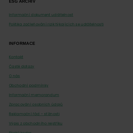
ESG ARCHIV
Informační dokument udržitelnost
Politika začleňování rizik týkajících se udržitelnosti
INFORMACE
Kontakt
Časté dotazy
O nás
Obchodní podmínky
Informační memorandum
Zpracování osobních údajů
Reklamační řád – stížnosti
Výpis z obchodního rejstříku
Etický kodex