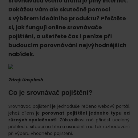
online.
Srovnávačů všeho druhu je plný internet.
Dokážou vám ale skutečně pomoci
s výběrem ideálního produktu? Přečtěte
si, jak fungují online srovnávače
pojištění, a ušetřete čas i peníze při
budoucím porovnávání nejvýhodnějších
nabídek.
Zdroj: Unsplash
Co je srovnávač pojištění?
Srovnávač pojištění je jednoduše řečeno webový portál,
jehož cílem je
porovnat pojištění jednoho typu od
různých společností
. Zákazníkovi má přinést ucelený
přehled o situaci na trhu a usnadnit mu tak rozhodování
při výběru vhodného pojištění.