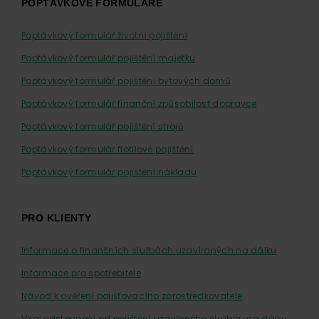
POPTÁVKOVÉ FORMULÁŘE
Poptávkový formulář životní pojištění
Poptávkový formulář pojištění majetku
Poptávkový formulář pojištění bytových domů
Poptávkový formulář finanční způsobilost dopravce
Poptávkový formulář pojištění strojů
Poptávkový formulář flotilové pojištění
Poptávkový formulář pojištění nákladu
PRO KLIENTY
Informace o finančních službách uzavíraných na dálku
Informace pro spotřebitele
Návod k ověření pojišťovacího zprostředkovatele
Vzor odstoupení od pojištění uzavřeného službou na dálku