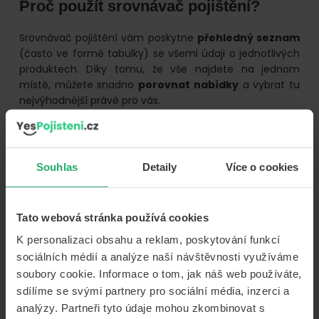
Proč použít srovnávač pojištění?
Srovnávač pojištění vám poskytne
přehledný seznam
(často ve formě tabulky) se všemi údaji o jednotlivých
produktech. Díky tomu, že vše najdete na jednom
místě, můžete snadno
porovnat nabídky
a vybrat tu
nejvýhodnější právě pro vás.
Protože při online sjednání pojištění odpadnou
pojišťovně režijní náklady spojené s vaší návštěvou
pobočky, může si dovolit vám poskytnout výhodnější
Souhlas
Detaily
Více o cookies
nabídku. Řada srovnávačů včetně YesPojištění.cz navíc
automaticky nabízí
pojištění za lepší ceny
, než které
najdete v nabídce příslušné pojišťovny.
Tato webová stránka používá cookies
K personalizaci obsahu a reklam, poskytování funkcí
sociálních médií a analýze naší návštěvnosti využíváme
soubory cookie. Informace o tom, jak náš web používáte,
sdílíme se svými partnery pro sociální média, inzerci a
analýzy. Partneři tyto údaje mohou zkombinovat s