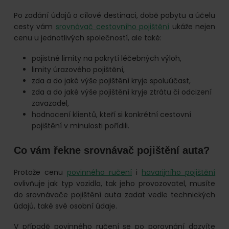
Po zadání údajů o cílové destinaci, době pobytu a účelu
cesty vám
srovnávač cestovního pojištění
ukáže nejen
cenu u jednotlivých společností, ale také:
pojistné limity na pokrytí léčebných výloh,
limity úrazového pojištění,
zda a do jaké výše pojištění kryje spoluúčast,
zda a do jaké výše pojištění kryje ztrátu či odcizení
zavazadel,
hodnocení klientů, kteří si konkrétní cestovní
pojištění v minulosti pořídili.
Co vám řekne srovnávač pojištění auta?
Protože cenu
povinného ručení
i
havarijního pojištění
ovlivňuje jak typ vozidla, tak jeho provozovatel, musíte
do srovnávače pojištění auta zadat vedle technických
údajů, také své osobní údaje.
V případě povinného ručení se po porovnání dozvíte