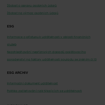
Žádost o opravu osobních údajů
Žádost na výmaz osobních údajů
ESG
Informace o přístupu k udržitelnosti v oblasti finančních
služeb
Nezohledňování nepříznivých dopadů pojišťovacího
poradenství na faktory udržitelnosti souladu se zněním čl.13
ESG ARCHIV
Informační dokument udržitelnost
Politika začleňování rizik týkajících se udržitelnosti