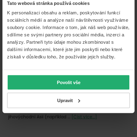
Tato webová stránka používá cookies
CESTOVÁNÍ
SVĚT
K personalizaci obsahu a reklam, poskytování funkcí
03/10/2019
Od
Petr Karásek
sociálních médií a analýze naší návštěvnosti využíváme
soubory cookie. Informace o tom, jak náš web používáte,
Chcete vidět jedny z
sdílíme se svými partnery pro sociální média, inzerci a
nejúžasnějších památek? Nebo
analýzy. Partneři tyto údaje mohou zkombinovat s
Vás jen láká exotická dovolená
u moře? Asie je kolébkou
dalšími informacemi, které jste jim poskytli nebo které
mnoha kultur a setkáme se zde
získali v důsledku toho, že používáte jejich služby.
s veškerými typy náboženství.
Navíc je největším a jedním z
nejnavštěvovanějších
Povolit vše
kontinentů světa, který je sice považován za
nejlidnatější, avšak naleznete zde i místa, kde člověka
jen stěží najdete. Nejen proto nabízí velké možnosti a
Upravit
poznání pestré kultury dálného východu. Ať už zamíříte
do Ruska, Nepálu případně Číny nebo navštívíte
o
jihovýchodní Asii (například …
[Číst více...]
Cestovní
pojištění
Asie