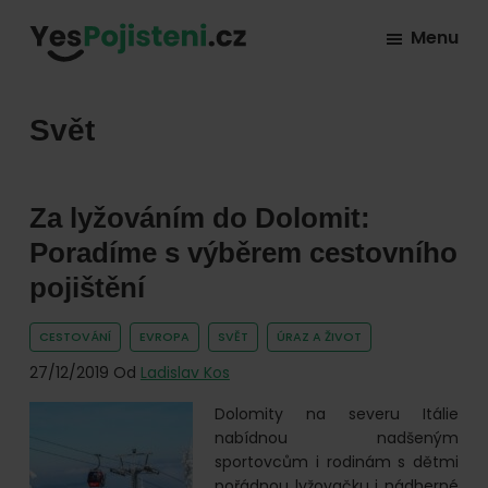
Skip
Skip
Skip
Menu
to
to
to
YesPojisteni.cz
Online
primary
main
footer
srovnávač
navigation
content
Svět
všech
druhů
pojištění
Za lyžováním do Dolomit:
od
Poradíme s výběrem cestovního
hlavních
pojištění
pojišťoven
na
CESTOVÁNÍ
EVROPA
SVĚT
ÚRAZ A ŽIVOT
trhu.
27/12/2019
Od
Ladislav Kos
Vyberte
Dolomity na severu Itálie
nejlevnější
nabídnou nadšeným
pojištění
sportovcům i rodinám s dětmi
pořádnou lyžovačku i nádherné