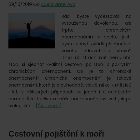
09/10/2019
Od
Adéla Vinterová
Rádi byste vycestovali na
vytouženou dovolenou, ale
trpíte chronickým
onemocněním a nevíte, jestli
byste pobyt zvládli při zhoršení
vašeho zdravotního stavu?
Dnes už strach mít nemusíte,
stačí si sjednat kvalitní cestovní pojištění s pokrytím
chronických onemocnění. Co je to chronické
onemocnění? Chronické onemocnění je takové
onemocnění, které je dlouhodobé, vleklé několik měsíců
i let, v některých případech se jedná i o celoživotní
nemoc. Kvalitu života může onemocnění ovlivnit jak po
o
biologické …
[Číst více...]
Cestovní
pojištění
pro
Cestovní pojištění k moři
chronicky
nemocné