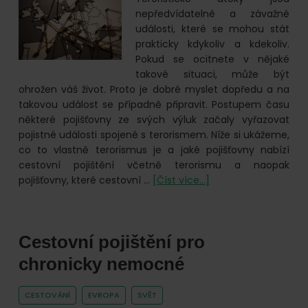
nepředvídatelné a závažné
události, které se mohou stát
prakticky kdykoliv a kdekoliv.
Pokud se ocitnete v nějaké
takové situaci, může být
ohrožen váš život. Proto je dobré myslet dopředu a na
takovou událost se případně připravit. Postupem času
některé pojišťovny ze svých výluk začaly vyřazovat
pojistné události spojené s terorismem. Níže si ukážeme,
co to vlastně terorismus je a jaké pojišťovny nabízí
cestovní pojištění včetně terorismu a naopak
o
pojišťovny, které cestovní …
[Číst více...]
Cestovní
pojištění
terorismus
Cestovní pojištění pro
chronicky nemocné
CESTOVÁNÍ
EVROPA
SVĚT