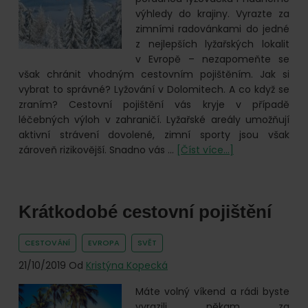
online.
výhledy do krajiny. Vyrazte za
zimními radovánkami do jedné
z nejlepších lyžařských lokalit
v Evropě – nezapomeňte se
však chránit vhodným cestovním pojištěním. Jak si
vybrat to správné? Lyžování v Dolomitech. A co když se
zraním? Cestovní pojištění vás kryje v případě
léčebných výloh v zahraničí. Lyžařské areály umožňují
aktivní strávení dovolené, zimní sporty jsou však
o
zároveň rizikovější. Snadno vás …
[Číst více...]
Za
lyžováním
do
Krátkodobé cestovní pojištění
Dolomit:
Poradíme
s
CESTOVÁNÍ
EVROPA
SVĚT
výběrem
21/10/2019
Od
Kristýna Kopecká
cestovního
pojištění
Máte volný víkend a rádi byste
vyrazili někam za