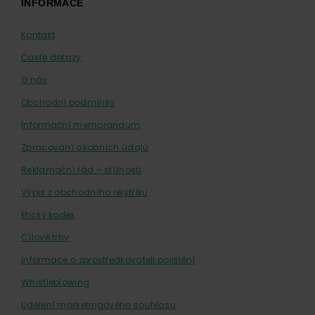
INFORMACE
Kontakt
Časté dotazy
O nás
Obchodní podmínky
Informační memorandum
Zpracování osobních údajů
Reklamační řád – stížnosti
Výpis z obchodního rejstříku
Etický kodex
Cílové trhy
Informace o zprostředkovateli pojištění
Whistleblowing
Udělení marketingového souhlasu