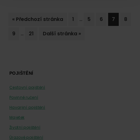
Interim
…
Jdi
Go
Go
Go
Go
Go
«
Předchozí stránka
1
5
6
7
8
pages
na
to
to
to
to
to
Interim
…
Go
Go
Jdi
9
21
Další stránka »
omitted
page
page
page
page
page
pages
to
to
na
omitted
page
page
Footer
POJIŠTĚNÍ
Cestovní pojištění
Povinné ručení
Havarijní pojištění
Majetek
Životní pojištění
Úrazové pojištění