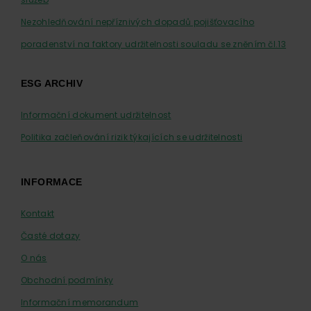
Nezohledňování nepříznivých dopadů pojišťovacího
poradenství na faktory udržitelnosti souladu se zněním čl.13
ESG ARCHIV
Informační dokument udržitelnost
Politika začleňování rizik týkajících se udržitelnosti
INFORMACE
Kontakt
Časté dotazy
O nás
Obchodní podmínky
Informační memorandum