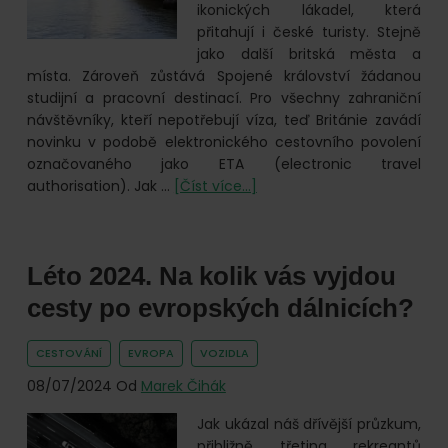
online.
ikonických lákadel, která
přitahují i české turisty. Stejně
jako další britská města a
místa. Zároveň zůstává Spojené království žádanou
studijní a pracovní destinací. Pro všechny zahraniční
návštěvníky, kteří nepotřebují víza, teď Británie zavádí
novinku v podobě elektronického cestovního povolení
označovaného jako ETA (electronic travel
o
authorisation). Jak …
[Číst více...]
London
calling.
Do
Léto 2024. Na kolik vás vyjdou
Británie
už
cesty po evropských dálnicích?
jen
s elektronickým
CESTOVÁNÍ
EVROPA
VOZIDLA
povolením
08/07/2024
Od
Marek Čihák
Jak ukázal náš dřívější průzkum,
přibližně třetina rekreantů