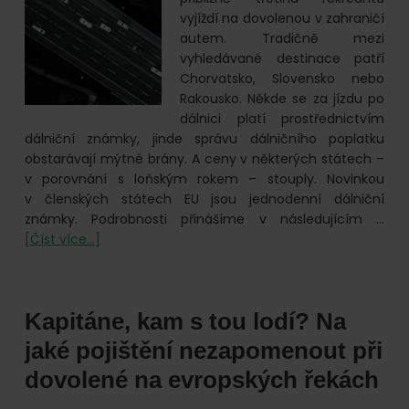
vyjíždí na dovolenou v zahraničí
autem. Tradičně mezi
vyhledávané destinace patří
Chorvatsko, Slovensko nebo
Rakousko. Někde se za jízdu po
dálnici platí prostřednictvím
dálniční známky, jinde správu dálničního poplatku
obstarávají mýtné brány. A ceny v některých státech –
v porovnání s loňským rokem – stouply. Novinkou
v členských státech EU jsou jednodenní dálniční
známky. Podrobnosti přinášíme v následujícím …
o
[Číst více...]
Léto
2024.
Na
Kapitáne, kam s tou lodí? Na
kolik
vás
jaké pojištění nezapomenout při
vyjdou
dovolené na evropských řekách
cesty
po