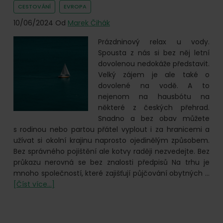
evropských
CESTOVÁNÍ
EVROPA
dálnicích?
10/06/2024
Od
Marek Čihák
Prázdninový relax u vody.
Spousta z nás si bez něj letní
dovolenou nedokáže představit.
Velký zájem je ale také o
dovolené na vodě. A to
nejenom na hausbótu na
některé z českých přehrad.
Snadno a bez obav můžete
s rodinou nebo partou přátel vyplout i za hranicemi a
užívat si okolní krajinu naprosto ojedinělým způsobem.
Bez správného pojištění ale kotvy raději nezvedejte. Bez
průkazu nerovná se bez znalosti předpisů Na trhu je
mnoho společností, které zajišťují půjčování obytných …
o
[Číst více...]
Kapitáne,
kam
s tou