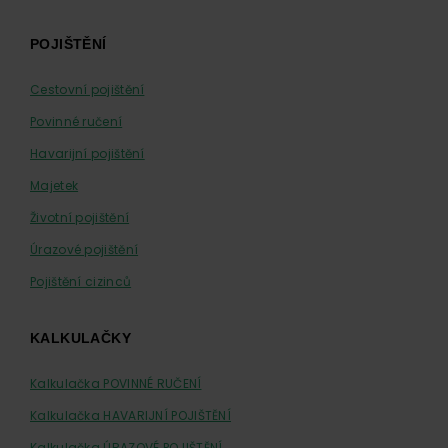
Footer
POJIŠTĚNÍ
Cestovní pojištění
Povinné ručení
Havarijní pojištění
Majetek
Životní pojištění
Úrazové pojištění
Pojištění cizinců
KALKULAČKY
Kalkulačka POVINNÉ RUČENÍ
Kalkulačka HAVARIJNÍ POJIŠTĚNÍ
Kalkulačka ÚRAZOVÉ POJIŠTĚNÍ