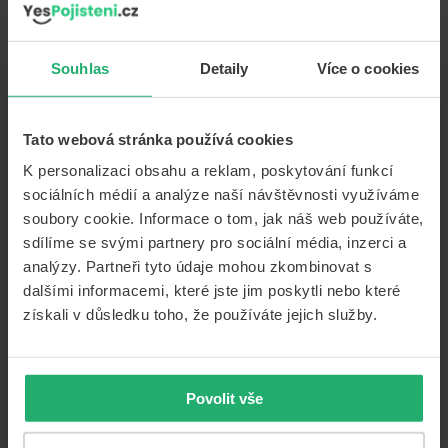
kamarádi, kteří se tomu věnovali. Absolvoval jsem kurz a
úplně jsem tomu propadl,“ říká čtyřicetiletý Petr Šimon
z Prahy. „Každý rok v březnu se jezdím potápět na Bali,
Souhlas
Detaily
Více o cookies
o
kde je ten podmořský svět opravdu …
[Číst více...]
Cesta
do
Tato webová stránka používá cookies
hlubin
Dobro došli. Připojištění
bezpečné
K personalizaci obsahu a reklam, poskytování funkcí
potápění.
sociálních médií a analýze naší návštěvnosti využíváme
autoasistence nejen v
Dobré
soubory cookie. Informace o tom, jak náš web používáte,
Chorvatsku
pojištění
sdílíme se svými partnery pro sociální média, inzerci a
je
analýzy. Partneři tyto údaje mohou zkombinovat s
základ
CESTOVÁNÍ
EVROPA
SVĚT
dalšími informacemi, které jste jim poskytli nebo které
získali v důsledku toho, že používáte jejich služby.
04/03/2024
Od
Marek Čihák
Někdo řeší plánování letní
dovolené na poslední chvíli,
někdo naopak vybírá a rozmýšlí
Povolit vše
s dostatečným předstihem.
Jsou tací, kteří se rok co rok