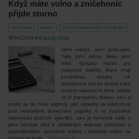
Když máte volno a zničehonic
lodí?
Na
přijde storno
jaké
pojištění
CESTOVÁNÍ
EVROPA
OSTATNÍ ZAJÍMAVOSTI V POJIŠTĚNÍ
nezapomenout
při
18/04/2024
Od
Marek Čihák
dovolené
Jarní restart. Jarní probuzení.
na
Taky jarní detox. Nebo jarní
evropských
relax. Spousta názvů pro
řekách
pobytové balíčky, které mají
povětšinou shodný cíl:
Nastartovat nás po šedivé a pro
mnohé nekonečné zimě. Udělat
za ní pomyslnou tlustou čáru a
pustit se do nové kapitoly, jejíž zápletky se odehrávají
pod nesmělými slunečními paprsky a za zvučného
doprovodu ptačích zpěváků. Jaro je konečně tady a
jeho začátek láká k oblíbeným wellness pobytům a
eurovíkendům. Úchvatná města i lázeňská místa Ve
o
čtvrtek se sbalit …
[Číst více...]