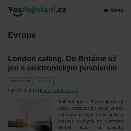
Skip
Skip
Skip
Menu
to
to
to
YesPojisteni.cz
Online
primary
main
footer
srovnávač
navigation
content
Evropa
všech
druhů
pojištění
London calling. Do Británie už
od
jen s elektronickým povolením
hlavních
pojišťoven
CESTOVÁNÍ
EVROPA
na
04/10/2024
Od
Barbora Kubíčková
trhu.
Prohlédnout si Buckinghamský
Vyberte
palác, korzovat po Baker Street
nejlevnější
nebo ochutnávat to nejlepší ze
světové kuchyně na Camden
pojištění
Market. Londýn má spoustu