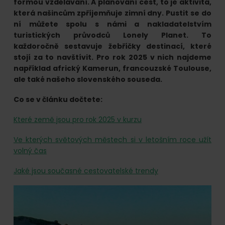
online.
formou vzdělávání. A plánování cest, to je aktivita,
která našincům zpříjemňuje zimní dny. Pustit se do
ní můžete spolu s námi a nakladatelstvím
turistických průvodců Lonely Planet. To
každoročně sestavuje žebříčky destinací, které
stojí za to navštívit. Pro rok 2025 v nich najdeme
například africký Kamerun, francouzské Toulouse,
ale také našeho slovenského souseda.
Co se v článku dočtete:
Které země jsou pro rok 2025 v kurzu
Ve kterých světových městech si v letošním roce užít
volný čas
Jaké jsou současné cestovatelské trendy