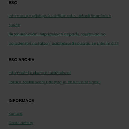
ESG
Informace o přístupu k udržitelnosti v oblasti finančních
služeb
Nezohledňování nepříznivých dopadů pojišťovacího
poradenství na faktory udržitelnosti souladu se zněním čl.13
ESG ARCHIV
Informační dokument udržitelnost
Politika začleňování rizik týkajících se udržitelnosti
INFORMACE
Kontakt
Časté dotazy