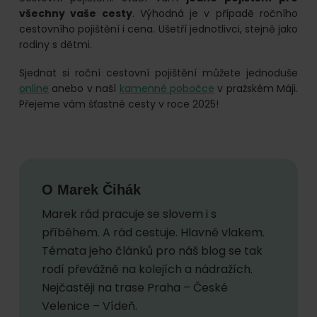
všechny vaše cesty
. Výhodná je v případě ročního
cestovního pojištění i cena. Ušetří jednotlivci, stejně jako
rodiny s dětmi.
Sjednat si roční cestovní pojištění můžete jednoduše
online
anebo v naší
kamenné pobočce
v pražském Máji.
Přejeme vám šťastné cesty v roce 2025!
O
Marek Čihák
Marek rád pracuje se slovem i s
příběhem. A rád cestuje. Hlavně vlakem.
Témata jeho článků pro náš blog se tak
rodí převážně na kolejích a nádražích.
Nejčastěji na trase Praha – České
Velenice – Vídeň.