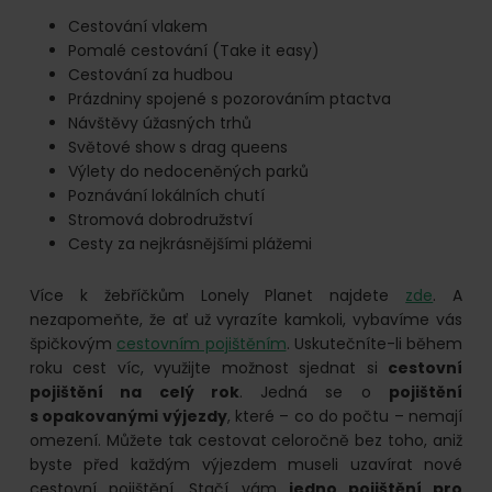
Cestování vlakem
Pomalé cestování (Take it easy)
Cestování za hudbou
Prázdniny spojené s pozorováním ptactva
Návštěvy úžasných trhů
Světové show s drag queens
Výlety do nedoceněných parků
Poznávání lokálních chutí
Stromová dobrodružství
Cesty za nejkrásnějšími plážemi
Více k žebříčkům Lonely Planet najdete
zde
. A
nezapomeňte, že ať už vyrazíte kamkoli, vybavíme vás
špičkovým
cestovním pojištěním
. Uskutečníte-li během
roku cest víc, využijte možnost sjednat si
cestovní
pojištění na celý rok
. Jedná se o
pojištění
s opakovanými výjezdy
, které – co do počtu – nemají
omezení. Můžete tak cestovat celoročně bez toho, aniž
byste před každým výjezdem museli uzavírat nové
cestovní pojištění. Stačí vám
jedno pojištění pro