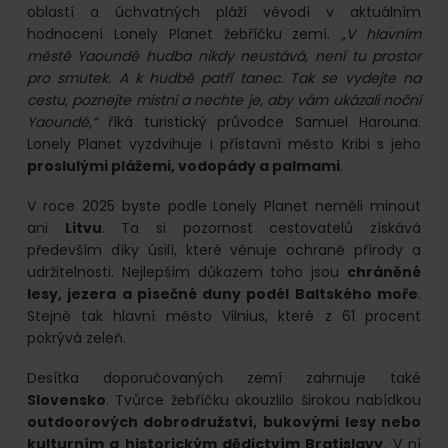
oblastí a úchvatných pláží vévodí v aktuálním
hodnocení Lonely Planet žebříčku zemí.
„V hlavním
městě Yaoundé hudba nikdy neustává, není tu prostor
pro smutek. A k hudbě patří tanec. Tak se vydejte na
cestu, poznejte místní a nechte je, aby vám ukázali noční
Yaoundé,“
říká turistický průvodce Samuel Harouna.
Lonely Planet vyzdvihuje i přístavní město Kribi s jeho
proslulými plážemi, vodopády a palmami
.
V roce 2025 byste podle Lonely Planet neměli minout
ani
Litvu
. Ta si pozornost cestovatelů získává
především díky úsilí, které věnuje ochraně přírody a
udržitelnosti. Nejlepším důkazem toho jsou
chráněné
lesy, jezera a písečné duny podél Baltského moře
.
Stejně tak hlavní město Vilnius, které z 61 procent
pokrývá zeleň.
Desítka doporučovaných zemí zahrnuje také
Slovensko
. Tvůrce žebříčku okouzlilo širokou nabídkou
outdoorových dobrodružství, bukovými lesy nebo
kulturním a historickým dědictvím Bratislavy
. V ní