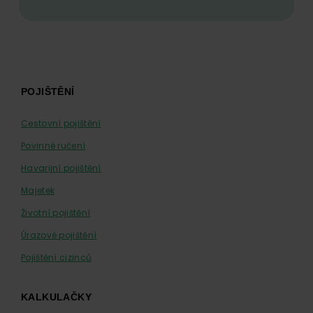
Footer
POJIŠTĚNÍ
Cestovní pojištění
Povinné ručení
Havarijní pojištění
Majetek
Životní pojištění
Úrazové pojištění
Pojištění cizinců
KALKULAČKY