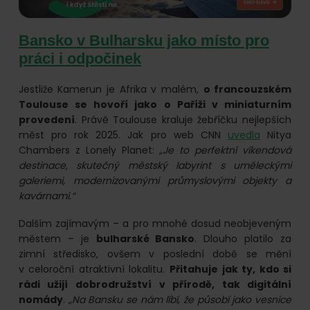
Bansko v Bulharsku jako místo pro
práci i odpočinek
Jestliže Kamerun je Afrika v malém,
o francouzském
Toulouse se hovoří jako o Paříži v miniaturním
provedení
. Právě Toulouse kraluje žebříčku nejlepších
měst pro rok 2025. Jak pro web CNN
uvedla
Nitya
Chambers z Lonely Planet:
„Je to perfektní víkendová
destinace, skutečný městský labyrint s uměleckými
galeriemi, modernizovanými průmyslovými objekty a
kavárnami.“
Dalším zajímavým – a pro mnohé dosud neobjeveným
městem – je
bulharské Bansko
. Dlouho platilo za
zimní středisko, ovšem v poslední době se mění
v celoroční atraktivní lokalitu.
Přitahuje jak ty, kdo si
rádi užijí dobrodružství v přírodě, tak digitální
nomády
.
„Na Bansku se nám líbí, že působí jako vesnice