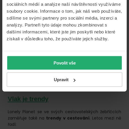
Puduččéri, Indie
sociálních médií a analýze naší návštěvnosti využíváme
Bansko, Bulharsko
soubory cookie. Informace o tom, jak náš web používáte,
Čiang Mai, Thajsko
sdílíme se svými partnery pro sociální média, inzerci a
Janov, Itálie
analýzy. Partneři tyto údaje mohou zkombinovat s
Pittsburgh, USA
dalšími informacemi, které jste jim poskytli nebo které
Osaka, Japonsko
získali v důsledku toho, že používáte jejich služby.
Curitiba, Brazílie
Palma de Mallorca, Španělsko
Edmonton, Kanada
Povolit vše
Upravit
Vlak je trendy
Lonely Planet se ve svých cestovatelských žebříčcích
zaměřuje také na
trendy v cestování
. Letos mezi ně
řadí: