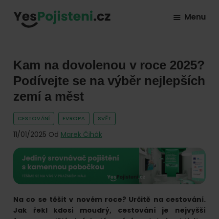
Skip
Skip
Skip
Menu
to
to
to
YesPojisteni.cz
Online
primary
main
footer
srovnávač
navigation
content
všech
Kam na dovolenou v roce 2025?
druhů
Podívejte se na výběr nejlepších
pojištění
zemí a měst
od
hlavních
CESTOVÁNÍ
EVROPA
SVĚT
pojišťoven
11/01/2025
Od
Marek Čihák
na
trhu.
Vyberte
nejlevnější
Na co se těšit v novém roce? Určitě na cestování.
pojištění
Jak řekl kdosi moudrý, cestování je nejvyšší