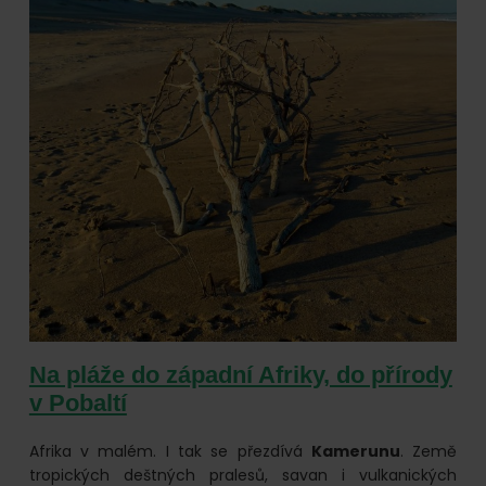
Na pláže do západní Afriky, do přírody
v Pobaltí
Afrika v malém. I tak se přezdívá
Kamerunu
. Země
tropických deštných pralesů, savan i vulkanických