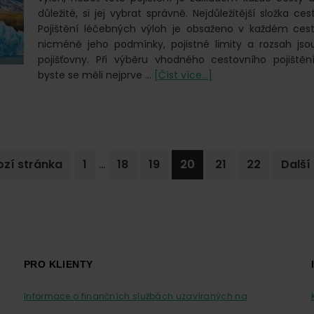
důležité, si jej vybrat správně. Nejdůležitější složka ce
Pojištění léčebných výloh je obsaženo v každém cest
nicméně jeho podmínky, pojistné limity a rozsah js
pojišťovny. Při výběru vhodného cestovního pojiště
o
byste se měli nejprve …
[Číst více...]
Pojištění
léčebných
výloh
v
rámci
Interim
…
Go
Go
Go
Go
Go
Go
Jdi
zí stránka
1
18
19
20
21
22
Další
cestovního
pages
to
to
to
to
to
to
na
pojištění
omitted
page
page
page
page
page
page
PRO KLIENTY
Informace o finančních službách uzavíraných na