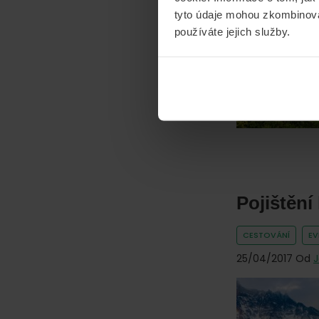
17/07/2017
Od
J
tyto údaje mohou zkombinovat
používáte jejich služby.
Pojištění
CESTOVÁNÍ
E
25/04/2017
Od
J