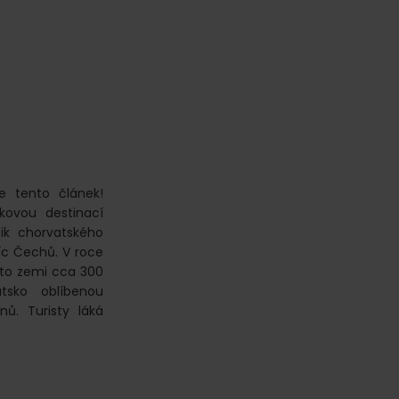
e tento článek!
kovou destinací
tik chorvatského
síc Čechů. V roce
tuto zemi cca 300
sko oblíbenou
ů. Turisty láká
tovní
štění