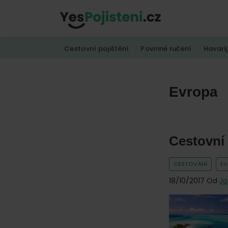
Skip
Skip
Skip
to
to
to
YesPojisteni.cz
Online
primary
main
footer
Cestovní pojištění
Povinné ručení
Havarij
srovnávač
navigation
content
všech
druhů
Evropa
pojištění
od
hlavních
Cestovní 
pojišťoven
na
CESTOVÁNÍ
E
trhu.
18/10/2017
Od
Jo
Vyberte
nejlevnější
pojištění