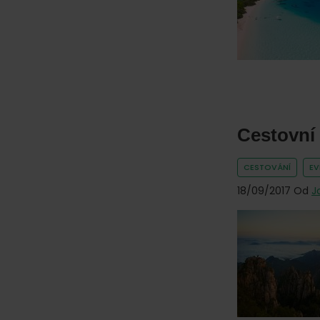
online.
Cestovní 
CESTOVÁNÍ
E
18/09/2017
Od
J