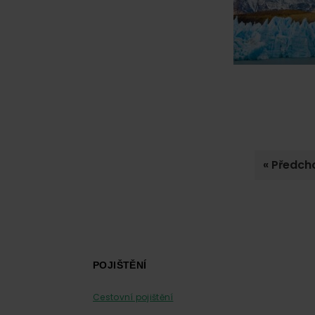
Jdi
«
Předcho
na
Footer
POJIŠTĚNÍ
Cestovní pojištění