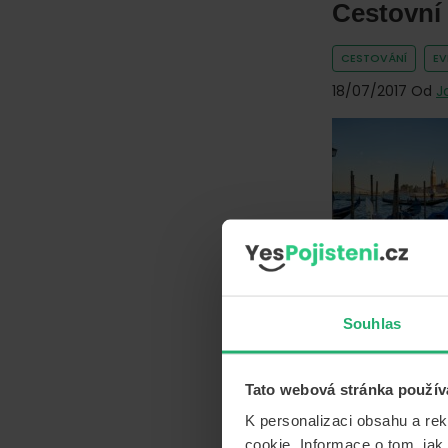
Cestovní 
CESTOVÁNÍ
E
18/07/2017
Od
J
Souhlas
Cestovní
Tato webová stránka použív
CESTOVÁNÍ
E
K personalizaci obsahu a re
cookie. Informace o tom, jak