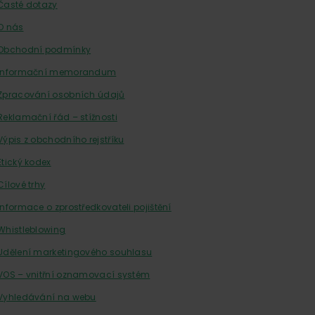
Časté dotazy
O nás
Obchodní podmínky
Informační memorandum
Zpracování osobních údajů
Reklamační řád – stížnosti
Výpis z obchodního rejstříku
Etický kodex
Cílové trhy
Informace o zprostředkovateli pojištění
Whistleblowing
Udělení marketingového souhlasu
VOS – vnitřní oznamovací systém
Vyhledávání na webu