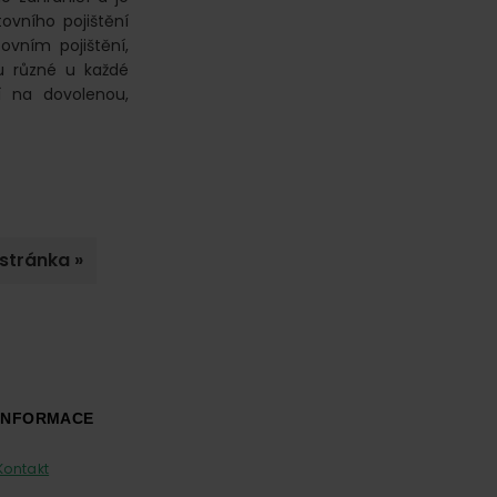
stovního pojištění
ovním pojištění,
ou různé u každé
ní na dovolenou,
 stránka »
INFORMACE
Kontakt