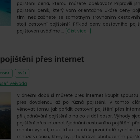
pojištění cena, kterou můžete očekávat? Připravili j
pojištění ceník, který vám orientačně ukáže ceny poji
tím, než začnete se samotným srovnáním cestovního 
stojí cestovní pojištění? Příklad ceny cestovního poji
o
pojišťoven uvádíme …
[Číst více...]
Cestovní
pojištění
ceník
pojištění přes internet
VROPA
SVĚT
osef Vejvoda
V dnešní době si můžete přes internet koupit spoustu v
přes dovolenou až po různá pojištění. V tomto č
věnovat tomu, jak pořídit cestovní pojištění přes inter
při sjednávání pojištění a na co si dát pozor. Výhody sj
pojištění přes internet Sjednání cestovního pojištění pře
mnoho výhod, mezi které patří v první řadě rychlost 
množství času, který by, jste strávili obcházením poji