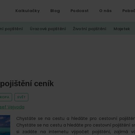
Kalkulačky
Blog
Podcast
O nás
Pobo
ní pojištění
Úrazové pojištění
Životní pojištění
Majetek
pojištění ceník
VROPA
SVĚT
sef Vejvoda
Chystáte se na cestu a hledáte pro cestovní pojiště
Chystáte se na cestu a hledáte pro cestovní pojištění 
si zadáte na internetu výpočet pojištění, zajímá v