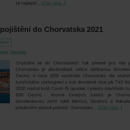
o
té nejlepší …
[Číst více...]
Cestovní
pojištění
přes
pojištění do Chorvatska 2021
internet
VROPA
osef Vejvoda
Chystáte se do Chorvatska? Tak přesně pro Vás j
Chorvatsko je dlouhodobě velice oblíbenou dovolen
Čechů. V roce 2019 navštívilo Chorvatsko dle statis
turistického zastoupení o své dovolené více jak 740 ti
2020 nastal kvůli Covid-19 úpadek, i přesto navštívilo 
000 Čechů. Kromě českých turistů je Chorvat
dovolenkovou zemí také Němců, Slovinců a Rakušan
o
především slunné pobřeží. Chorvatsko …
[Číst více...]
Ces
poji
do