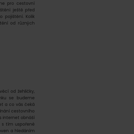
sme pro cestovní
štění ještě před
pojištění. Kolik
štění od různých
ěcí od žehličky,
lánku se budeme
net a co vás čeká
ednání cestovního
s internet obnáší
a s tím uspořené
šťoven a hledáním