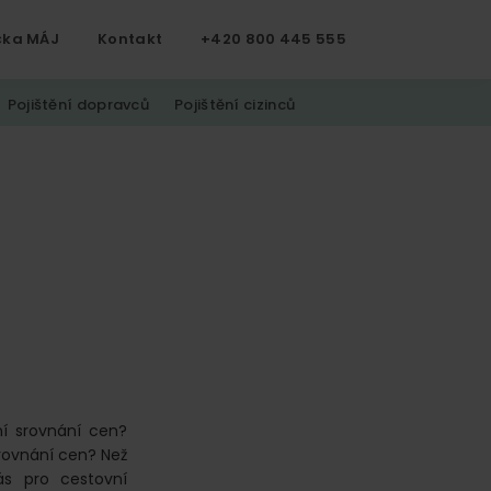
čka MÁJ
Kontakt
+420 800 445 555
Pojištění dopravců
Pojištění cizinců
ní srovnání cen?
srovnání cen? Než
ás pro cestovní