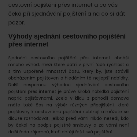
online.
cestovní pojištění přes internet a co vás
čeká při sjednávání pojištění a na co si dát
pozor.
Výhody sjednání cestovního pojištění
přes internet
Sjednání cestovního pojištění přes internet obnáší
mnoho výhod, mezi které patří v první řadě rychlost a
s tím uspořené množství času, který by, jste strávili
obcházením pojišťoven a hledáním té nejlepší nabídky.
Další nespornou výhodou sjednávání cestovního
pojištění přes internet je právě široká nabídka pojištění
napříč pojišťovnami. Zcela v klidu z pohodlí domova
máte také čas na výběr různých připojištění, které
pojišťovny k cestovnímu pojištění nabízejí a můžete se
dlouze rozhodovat, jelikož před vámi nikdo nesedí, kdo
by čekal na podpis pojistné smlouvy a za vámi není
další řada zájemců, kteří chtějí řešit svá pojištění.