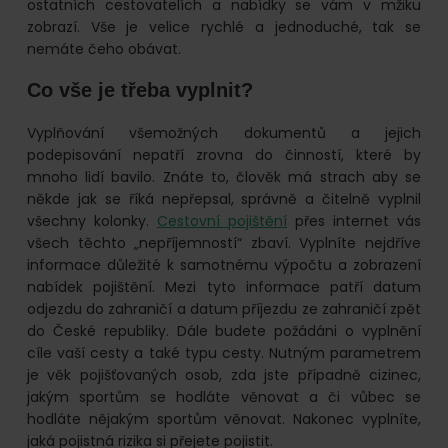
ostatních cestovatelích a nabídky se vám v mžiku
zobrazí. Vše je velice rychlé a jednoduché, tak se
nemáte čeho obávat.
Co vše je třeba vyplnit?
Vyplňování všemožných dokumentů a jejich
podepisování nepatří zrovna do činností, které by
mnoho lidí bavilo. Znáte to, člověk má strach aby se
někde jak se říká nepřepsal, správně a čitelně vyplnil
všechny kolonky.
Cestovní pojištění
přes internet vás
všech těchto „nepříjemností“ zbaví. Vyplníte nejdříve
informace důležité k samotnému výpočtu a zobrazení
nabídek pojištění. Mezi tyto informace patří datum
odjezdu do zahraničí a datum příjezdu ze zahraničí zpět
do České republiky. Dále budete požádáni o vyplnění
cíle vaší cesty a také typu cesty. Nutným parametrem
je věk pojišťovaných osob, zda jste případně cizinec,
jakým sportům se hodláte věnovat a či vůbec se
hodláte nějakým sportům věnovat. Nakonec vyplníte,
jaká pojistná rizika si přejete pojistit.