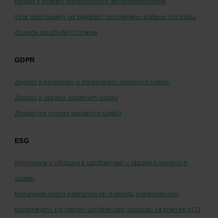
Návod k ověření pojišťovacího zprostředkovatele
Vzor odstoupení od pojištění uzavřeného službou na dálku
Zásady používání Cookies
GDPR
Žádost o informaci o zpracování osobních údajů
Žádost o opravu osobních údajů
Žádost na výmaz osobních údajů
ESG
Informace o přístupu k udržitelnosti v oblasti finančních
služeb
Nezohledňování nepříznivých dopadů pojišťovacího
poradenství na faktory udržitelnosti souladu se zněním čl.13