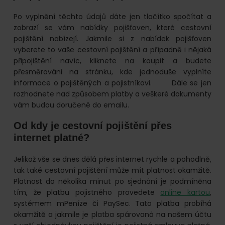
Po vyplnění těchto údajů dáte jen tlačítko spočítat a
zobrazí se vám nabídky pojišťoven, které cestovní
pojištění nabízejí. Jakmile si z nabídek pojišťoven
vyberete to vaše cestovní pojištění a případně i nějaká
připojištění navíc, kliknete na koupit a budete
přesměrováni na stránku, kde jednoduše vyplníte
informace o pojištěných a pojistníkovi. Dále se jen
rozhodnete nad způsobem platby a veškeré dokumenty
vám budou doručené do emailu.
Od kdy je cestovní pojištění přes
internet platné?
Jelikož vše se dnes dělá přes internet rychle a pohodlně,
tak také cestovní pojištění může mít platnost okamžitě.
Platnost do několika minut po sjednání je podmíněna
tím, že platbu pojistného provedete
online kartou
,
systémem mPeníze či PaySec. Tato platba probíhá
okamžitě a jakmile je platba spárovaná na našem účtu