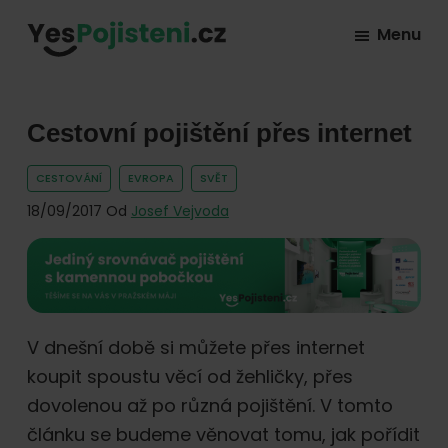
Skip
Skip
Skip
Menu
to
to
to
YesPojisteni.cz
Online
primary
main
footer
srovnávač
navigation
content
všech
Cestovní pojištění přes internet
druhů
CESTOVÁNÍ
EVROPA
SVĚT
pojištění
18/09/2017
Od
Josef Vejvoda
od
hlavních
pojišťoven
na
trhu.
V dnešní době si můžete přes internet
Vyberte
koupit spoustu věcí od žehličky, přes
nejlevnější
dovolenou až po různá pojištění. V tomto
pojištění
článku se budeme věnovat tomu, jak pořídit