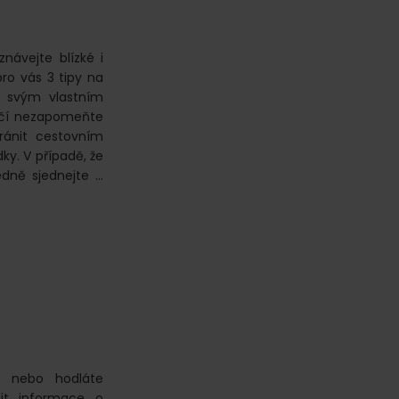
návejte blízké i
ro vás 3 tipy na
a svým vlastním
ničí nezapomeňte
ránit cestovním
ky. V případě, že
edně sjednejte …
y nebo hodláte
it informace o