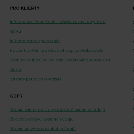
PRO KLIENTY
Informace o finančních službách uzavíraných na
dálku
Informace pro spotřebitele
Návod k ověření pojišťovacího zprostředkovatele
Vzor odstoupení od pojištění uzavřeného službou na
dálku
Zásady používání Cookies
GDPR
Žádost o informaci o zpracování osobních údajů
Žádost o opravu osobních údajů
Žádost na výmaz osobních údajů