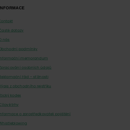
INFORMACE
Kontakt
Časté dotazy
O nás
Obchodní podmínky
Informační memorandum
Zpracování osobních údajů
Reklamační řád – stížnosti
Výpis z obchodního rejstříku
Etický kodex
Cílové trhy
Informace o zprostředkovateli pojištění
Whistleblowing