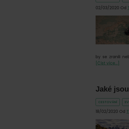
online.
02/03/2020
Od
by se zranili n
o
[Číst více...]
Aut
na
dovo
Jaké jso
3
tipy
na
CESTOVÁNÍ
E
euro
18/02/2020
Od
T