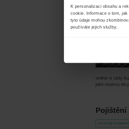
K personalizaci obsahu a re
Co zname
cookie. Informace o tom, jak
tyto údaje mohou zkombinovat
VOZIDLA
používáte jejich služby.
31/01/2020
Od
T
online a vždy b
jako rezervu do
Pojištění
OSTATNÍ ZAJÍMAVO