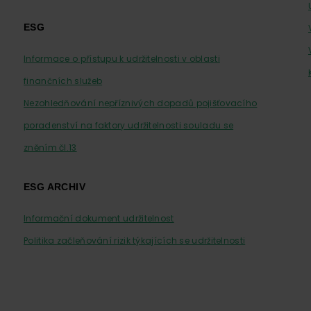
ESG
Informace o přístupu k udržitelnosti v oblasti
finančních služeb
Nezohledňování nepříznivých dopadů pojišťovacího
poradenství na faktory udržitelnosti souladu se
zněním čl.13
ESG ARCHIV
Informační dokument udržitelnost
Politika začleňování rizik týkajících se udržitelnosti