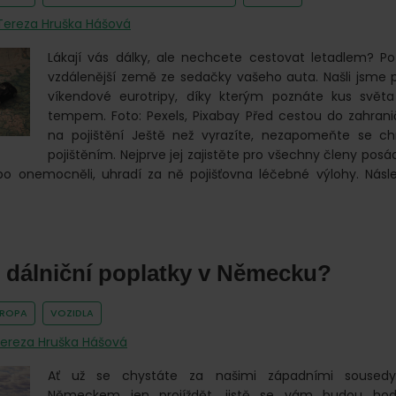
Tereza Hruška Hášová
Lákají vás dálky, ale nechcete cestovat letadlem? Poz
vzdálenější země ze sedačky vašeho auta. Našli jsme p
víkendové eurotripy, díky kterým poznáte kus svět
tempem. Foto: Pexels, Pixabay Před cestou do zahra
na pojištění Ještě než vyrazíte, nezapomeňte se ch
pojištěním. Nejprve jej zajistěte pro všechny členy posád
ebo onemocněli, uhradí za ně pojišťovna léčebné výlohy. Násl
em
lenou:
u dálniční poplatky v Německu?
VROPA
VOZIDLA
tripy
ereza Hruška Hášová
Ať už se chystáte za našimi západními soused
Německem jen projíždět, jistě se vám budou hod