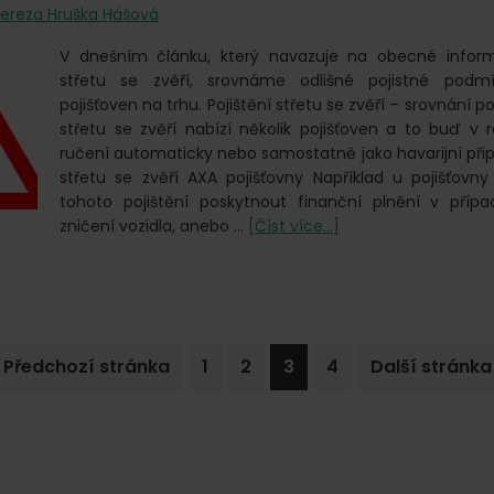
ereza Hruška Hášová
V dnešním článku, který navazuje na obecné inform
střetu se zvěří, srovnáme odlišné pojistné podm
pojišťoven na trhu. Pojištění střetu se zvěří – srovnání po
střetu se zvěří nabízí několik pojišťoven a to buď v
ručení automaticky nebo samostatně jako havarijní připoj
střetu se zvěří AXA pojišťovny Například u pojišťovn
tohoto pojištění poskytnout finanční plnění v příp
o
zničení vozidla, anebo …
[Číst více...]
Pojištění
střetu
se
zvěří:
Srovnání
Jdi
Go
Go
Go
Go
Jdi
«
Předchozí stránka
1
2
3
4
Další stránka
pojišťoven
na
to
to
to
to
na
page
page
page
page