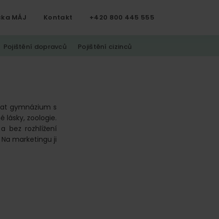
čka MÁJ
Kontakt
+420 800 445 555
Pojištění dopravců
Pojištění cizinců
ovat gymnázium s
é lásky, zoologie.
a bez rozhlížení
 Na marketingu ji