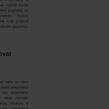
ové mýtné hodlá
dení poplatků za
Německo – osobní
ně mají průjezd
edením poplatků.
ovat
oděj nebo se vám
i obětí přepadení
 nic důležitého
 nikdy nezažili,
lWay, Pixabay 9
Kromě vhodného