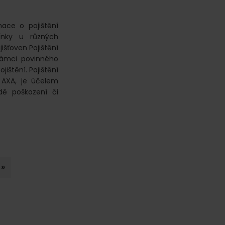
ace o pojištění
ínky u různých
jišťoven Pojištění
 rámci povinného
ištění. Pojištění
y AXA, je účelem
adě poškození či
 »