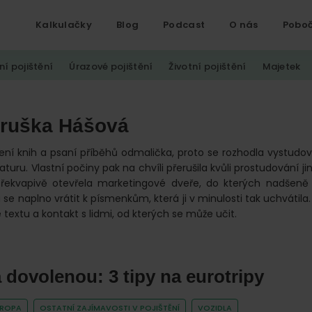
Kalkulačky
Blog
Podcast
O nás
Pobo
ní pojištění
Úrazové pojištění
Životní pojištění
Majetek
Hruška Hášová
tení knih a psaní příběhů odmalička, proto se rozhodla vystud
turu. Vlastní počiny pak na chvíli přerušila kvůli prostudování jin
překvapivě otevřela marketingové dveře, do kterých nadšeně 
 se naplno vrátit k písmenkům, která ji v minulosti tak uchvátila.
 textu a kontakt s lidmi, od kterých se může učit.
dovolenou: 3 tipy na eurotripy
VROPA
OSTATNÍ ZAJÍMAVOSTI V POJIŠTĚNÍ
VOZIDLA