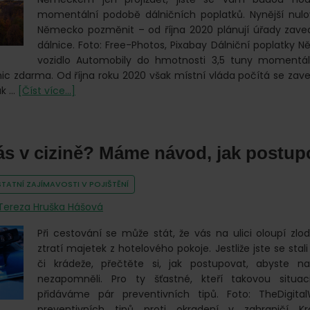
momentální podobě dálničních poplatků. Nynější nul
Německo pozměnit – od října 2020 plánují úřady zave
dálnice. Foto: Free-Photos, Pixabay Dálniční poplatky 
vozidlo Automobily do hmotnosti 3,5 tuny momentál
c zdarma. Od října roku 2020 však místní vláda počítá se zav
o
ak …
[Číst více...]
Jaké
jsou
dálniční
ás v cizině? Máme návod, jak postup
poplatky
v
Německu?
TATNÍ ZAJÍMAVOSTI V POJIŠTĚNÍ
Tereza Hruška Hášová
Při cestování se může stát, že vás na ulici oloupí zl
ztratí majetek z hotelového pokoje. Jestliže jste se stal
či krádeže, přečtěte si, jak postupovat, abyste na
nezapomněli. Pro ty šťastné, kteří takovou situaci
přidáváme pár preventivních tipů. Foto: TheDigita
preventivních tipů proti okradení v zahraničí 