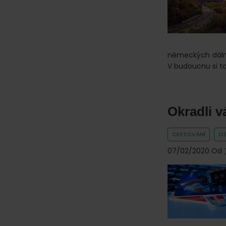
německých dálni
V budoucnu si t
Okradli v
CESTOVÁNÍ
OS
07/02/2020
Od