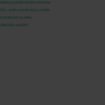
Udělení marketingového souhlasu
VOS – vnitřní oznamovací systém
Vyhledávání na webu
Kalkulačky pojištění