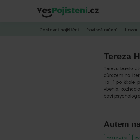
Skip
Skip
Skip
to
to
to
YesPojisteni.cz
Online
primary
main
footer
Cestovní pojištění
Povinné ručení
Havarij
srovnávač
navigation
content
všech
druhů
Tereza 
pojištění
od
Terezu bavilo č
důrazem na litera
hlavních
Ta jí po škole 
pojišťoven
vběhla. Rozhodla
na
baví psychologie
trhu.
Vyberte
nejlevnější
Autem na 
pojištění
CESTOVÁNÍ
E