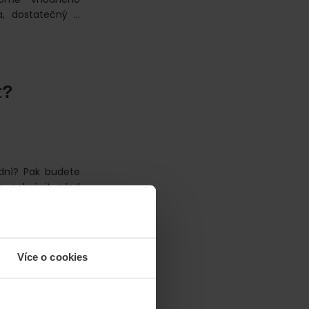
a, dostatečný …
t?
 dní? Pak budete
s ochránit před
jší. Díky našemu
pozor. Foto: Resi
štění? Cestovní
nění nebo nemoci
Více o cookies
 pádu na chodník