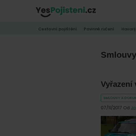
Skip
Skip
Skip
to
to
to
YesPojisteni.cz
Online
primary
main
footer
Cestovní pojištění
Povinné ručení
Havarij
srovnávač
navigation
content
všech
druhů
Smlouvy
pojištění
od
hlavních
Vyřazení 
pojišťoven
na
SMLOUVY A DOKU
trhu.
07/11/2017
Od
Jo
Vyberte
nejlevnější
pojištění