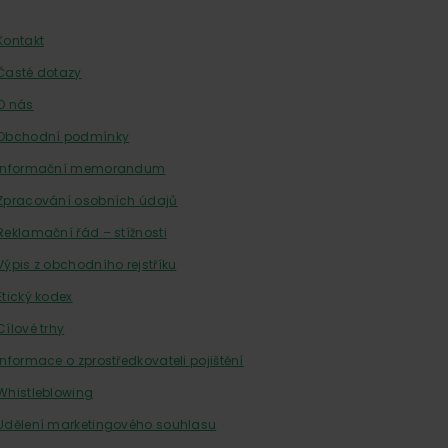
Kontakt
Časté dotazy
O nás
Obchodní podmínky
Informační memorandum
Zpracování osobních údajů
Reklamační řád – stížnosti
Výpis z obchodního rejstříku
Etický kodex
Cílové trhy
Informace o zprostředkovateli pojištění
Whistleblowing
Udělení marketingového souhlasu