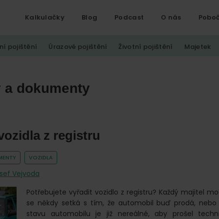
Kalkulačky
Blog
Podcast
O nás
Pobo
ní pojištění
Úrazové pojištění
Životní pojištění
Majetek
 a dokumenty
vozidla z registru
MENTY
VOZIDLA
sef Vejvoda
Potřebujete vyřadit vozidlo z registru? Každý majitel m
se někdy setká s tím, že automobil buď prodá, nebo
stavu automobilu je již nereálné, aby prošel techn