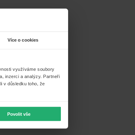
ozidla z registru
gickou likvidaci
Více o cookies
vozidla v České
 provozu vozidel
vám především
na co je třeba si
ěvnosti využíváme soubory
dace automobilů?
, inzerci a analýzy. Partneři
li v důsledku toho, že
Povolit vše