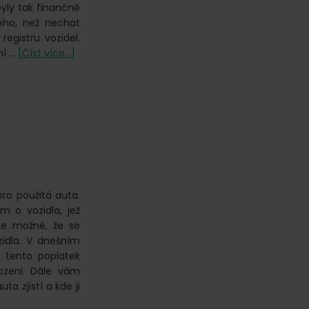
yly tak finančně
ného, než nechat
registru vozidel.
o
ní …
[Číst více...]
Vyřazení
vozidla
z registru
 pro použitá auta.
m o vozidla, jež
je možné, že se
idla. V dnešním
 tento poplatek
ozeni. Dále vám
a zjistí a kde ji