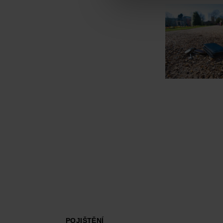
Footer
POJIŠTĚNÍ