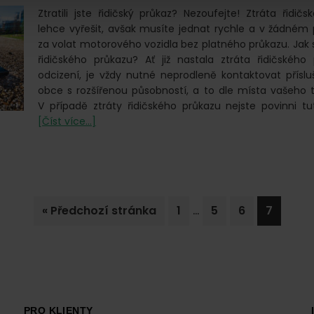
Ztratili jste řidičský průkaz? Nezoufejte! Ztráta řidič
lehce vyřešit, avšak musíte jednat rychle a v žádném
za volat motorového vozidla bez platného průkazu. Jak s
řidičského průkazu? Ať již nastala ztráta řidičského
odcizení, je vždy nutné neprodleně kontaktovat přísl
obce s rozšířenou působností, a to dle místa vašeho tr
V případě ztráty řidičského průkazu nejste povinni t
o
[Číst více...]
Ztráta
řidičského
průkazu
Interim
…
Jdi
Go
Go
Go
Go
«
Předchozí stránka
1
5
6
7
pages
na
to
to
to
to
omitted
page
page
page
page
PRO KLIENTY