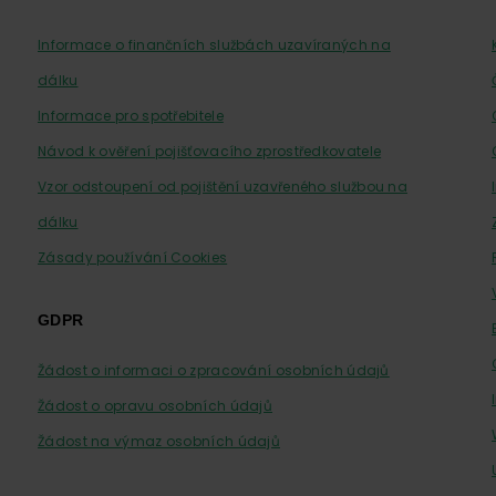
Informace o finančních službách uzavíraných na
dálku
Informace pro spotřebitele
Návod k ověření pojišťovacího zprostředkovatele
Vzor odstoupení od pojištění uzavřeného službou na
dálku
Zásady používání Cookies
GDPR
Žádost o informaci o zpracování osobních údajů
Žádost o opravu osobních údajů
Žádost na výmaz osobních údajů