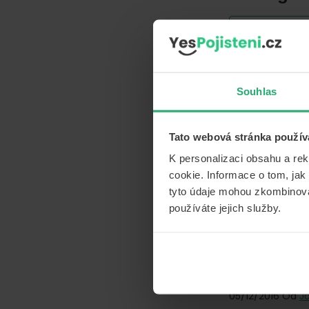
SMLOUVY A DOKU
21/02/2017
Od
J
Souhlas
Tato webová stránka použív
K personalizaci obsahu a re
cookie. Informace o tom, jak
tyto údaje mohou zkombinovat
používáte jejich služby.
Ztráta ři
SMLOUVY A DOKU
05/12/2016
Od
J