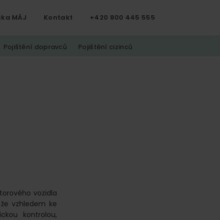
čka MÁJ
Kontakt
+420 800 445 555
Pojištění dopravců
Pojištění cizinců
otorového vozidla
 že vzhledem ke
ickou kontrolou,