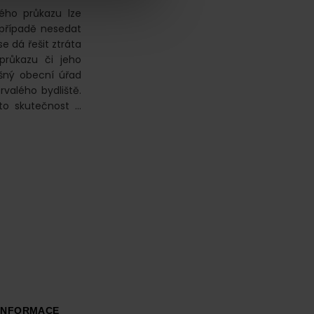
ského průkazu lze
 případě nesedat
e dá řešit ztráta
 průkazu či jeho
ušný obecní úřad
valého bydliště.
uto skutečnost …
INFORMACE