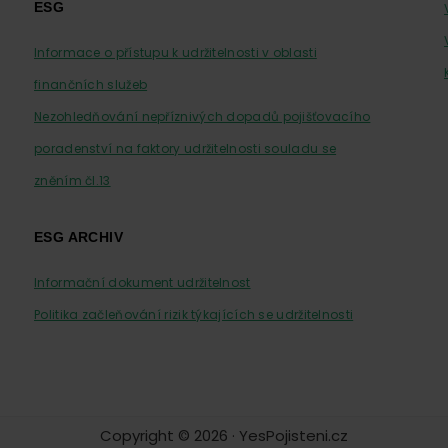
ESG
Informace o přístupu k udržitelnosti v oblasti
finančních služeb
Nezohledňování nepříznivých dopadů pojišťovacího
poradenství na faktory udržitelnosti souladu se
zněním čl.13
ESG ARCHIV
Informační dokument udržitelnost
Politika začleňování rizik týkajících se udržitelnosti
Copyright © 2026 · YesPojisteni.cz