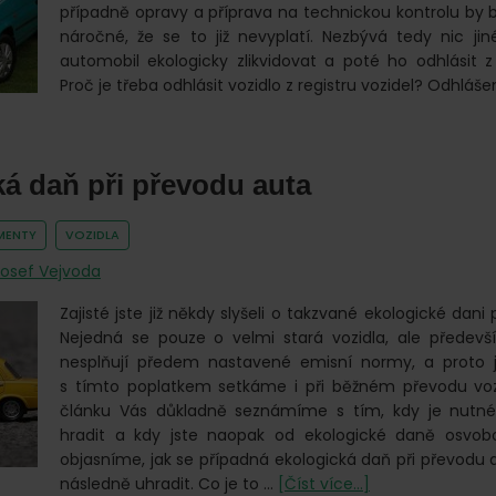
případně opravy a příprava na technickou kontrolu by b
náročné, že se to již nevyplatí. Nezbývá tedy nic ji
automobil ekologicky zlikvidovat a poté ho odhlásit z 
Proč je třeba odhlásit vozidlo z registru vozidel? Odhláše
á daň při převodu auta
MENTY
VOZIDLA
Josef Vejvoda
Zajisté jste již někdy slyšeli o takzvané ekologické dani
Nejedná se pouze o velmi stará vozidla, ale předevší
nesplňují předem nastavené emisní normy, a proto 
s tímto poplatkem setkáme i při běžném převodu voz
článku Vás důkladně seznámíme s tím, kdy je nutné
hradit a kdy jste naopak od ekologické daně osvob
objasníme, jak se případná ekologická daň při převodu aut
o
následně uhradit. Co je to …
[Číst více...]