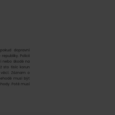
pokud dopravní
epubliky. Policii
ní nebo škodě na
 sto tisíc korun
 věcí. Záznam o
nehodě musí být
ehody. Poté musí