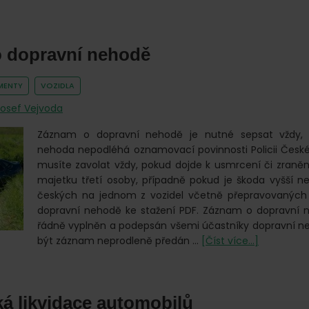
Ekologická
daň
při
 dopravní nehodě
převodu
auta
MENTY
VOZIDLA
Josef Vejvoda
Záznam o dopravní nehodě je nutné sepsat vždy, 
nehoda nepodléhá oznamovací povinnosti Policii České r
musíte zavolat vždy, pokud dojde k usmrcení či zraně
majetku třetí osoby, případně pokud je škoda vyšší než
českých na jednom z vozidel včetně přepravovaných
dopravní nehodě ke stažení PDF. Záznam o dopravní 
řádně vyplněn a podepsán všemi účastníky dopravní n
o
být záznam neprodleně předán …
[Číst více...]
Záznam
o
dopravní
á likvidace automobilů
nehodě