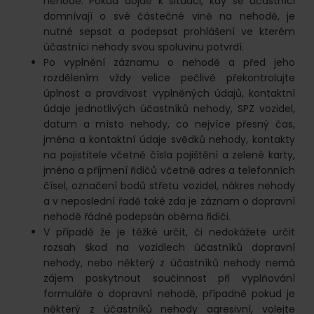
nehodě. Pokud dojde k situaci, kdy se účastníci
domnívají o své částečné vině na nehodě, je
nutné sepsat a podepsat prohlášení ve kterém
účastníci nehody svou spoluvinu potvrdí.
Po vyplnění záznamu o nehodě a před jeho
rozdělením vždy velice pečlivě překontrolujte
úplnost a pravdivost vyplněných údajů, kontaktní
údaje jednotlivých účastníků nehody, SPZ vozidel,
datum a místo nehody, co nejvíce přesný čas,
jména a kontaktní údaje svědků nehody, kontakty
na pojistitele včetně čísla pojištění a zelené karty,
jméno a příjmení řidičů včetně adres a telefonních
čísel, označení bodů střetu vozidel, nákres nehody
a v neposlední řadě také zda je záznam o dopravní
nehodě řádně podepsán oběma řidiči.
V případě že je těžké určit, či nedokážete určit
rozsah škod na vozidlech účastníků dopravní
nehody, nebo některý z účastníků nehody nemá
zájem poskytnout součinnost při vyplňování
formuláře o dopravní nehodě, případně pokud je
některý z účastníků nehody agresivní, volejte