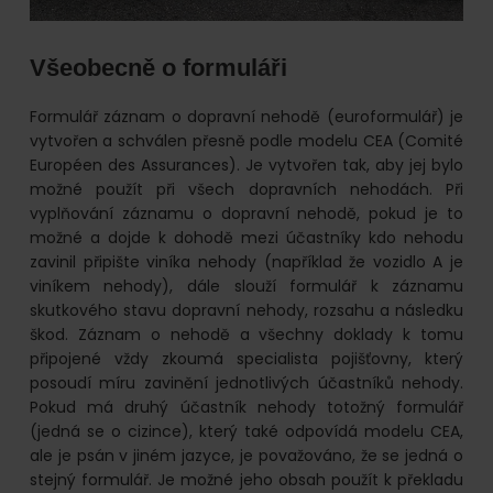
Všeobecně o formuláři
Formulář záznam o dopravní nehodě (euroformulář) je
vytvořen a schválen přesně podle modelu CEA (Comité
Européen des Assurances). Je vytvořen tak, aby jej bylo
možné použít při všech dopravních nehodách. Při
vyplňování záznamu o dopravní nehodě, pokud je to
možné a dojde k dohodě mezi účastníky kdo nehodu
zavinil připište viníka nehody (například že vozidlo A je
viníkem nehody), dále slouží formulář k záznamu
skutkového stavu dopravní nehody, rozsahu a následku
škod. Záznam o nehodě a všechny doklady k tomu
připojené vždy zkoumá specialista pojišťovny, který
posoudí míru zavinění jednotlivých účastníků nehody.
Pokud má druhý účastník nehody totožný formulář
(jedná se o cizince), který také odpovídá modelu CEA,
ale je psán v jiném jazyce, je považováno, že se jedná o
stejný formulář. Je možné jeho obsah použít k překladu