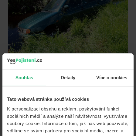
Kde formulář záznamu o dopravní
nehodě získám?
Souhlas
Detaily
Více o cookies
Formulář záznamu o dopravní nehodě vám většinou
v originále předá vaše pojišťovna při sjednávání
povinného ručení. K dispozici jsou záznamy také na
Tato webová stránka používá cookies
pobočkách většiny pojišťoven. Máte také možnost
K personalizaci obsahu a reklam, poskytování funkcí
záznam o dopravní nehodě
stáhnout z našich stránek.
sociálních médií a analýze naší návštěvnosti využíváme
Následně si záznam vytisknete a vozíte sebou spolu se
soubory cookie. Informace o tom, jak náš web používáte,
zelenou kartou pro případ nehody. V praxi nevadí, pokud
sdílíme se svými partnery pro sociální média, inzerci a
budete mít záznam o dopravní nehodě vytištěn pouze