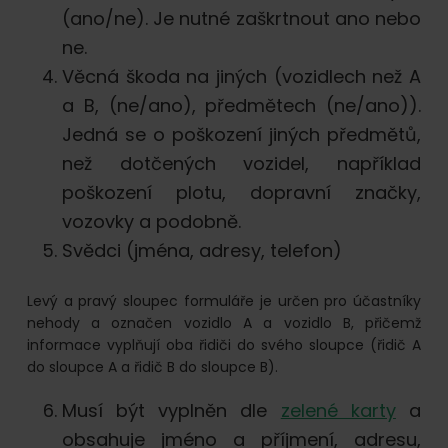
(ano/ne). Je nutné zaškrtnout ano nebo
ne.
Věcná škoda na jiných (vozidlech než A
a B, (ne/ano), předmětech (ne/ano)).
Jedná se o poškození jiných předmětů,
než dotčených vozidel, například
poškození plotu, dopravní značky,
vozovky a podobně.
Svědci (jména, adresy, telefon)
Levý a pravý sloupec formuláře je určen pro účastníky
nehody a označen vozidlo A a vozidlo B, přičemž
informace vyplňují oba řidiči do svého sloupce (řidič A
do sloupce A a řidič B do sloupce B).
Musí být vyplněn dle
zelené karty
a
obsahuje jméno a příjmení, adresu,