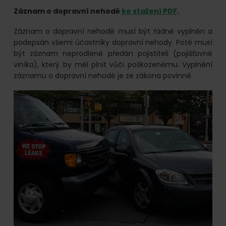
online.
Záznam o dopravní nehodě
ke stažení PDF
.
Záznam o dopravní nehodě musí být řádně vyplněn a
podepsán všemi účastníky dopravní nehody. Poté musí
být záznam neprodleně předán pojistiteli (pojišťovně
viníka), který by měl plnit vůči poškozenému. Vyplnění
záznamu o dopravní nehodě je ze zákona povinné.