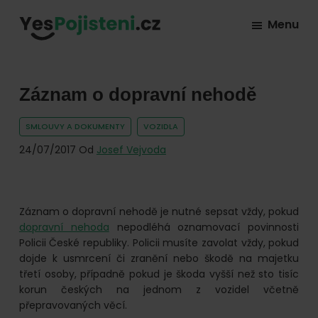
Skip
Skip
Skip
Menu
to
to
to
YesPojisteni.cz
Online
primary
main
footer
srovnávač
navigation
content
všech
Záznam o dopravní nehodě
druhů
SMLOUVY A DOKUMENTY
VOZIDLA
pojištění
24/07/2017
Od
Josef Vejvoda
od
hlavních
pojišťoven
Záznam o dopravní nehodě je nutné sepsat vždy, pokud
na
dopravní nehoda
nepodléhá oznamovací povinnosti
trhu.
Policii České republiky. Policii musíte zavolat vždy, pokud
Vyberte
dojde k usmrcení či zranění nebo škodě na majetku
třetí osoby, případně pokud je škoda vyšší než sto tisíc
nejlevnější
korun českých na jednom z vozidel včetně
pojištění
přepravovaných věcí.