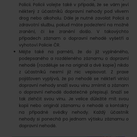
Policii. Policii volejte také v případě, že se vám jeví
některý z účastníků dopravní nehody pod vlivem
drog nebo alkoholu. Dále je nutné zavolat Policii a
zdravotní službu, pokud máte podezření na možné
zranění, či ke zranění došlo. V takovýchto
případech záznam o dopravní nehodě vyšetří a
vyhotoví Policie ČR.
Mějte také na paměti, že do již vyplněného,
podepsaného a rozděleného záznamu o dopravní
nehodě (rozděluje se na originál a dvě kopie) nikdo
z účastníků nesmí již nic vepisovat. Z praxe
pojišťoven vyplývá, že po nehodě se někteří viníci
dopravní nehody snaží svou vinu zmírnit a záznam
o dopravní nehodě dodatečně přepisují. Snaží se
tak zlehčit svou vinu. Je velice důležité mít svou
kopii nebo originál záznamu o nehodě a kontakty
na případné svědky nehody. Každý účastník
nehody si ponechá po jednom výtisku záznamu o
dopravní nehodě.