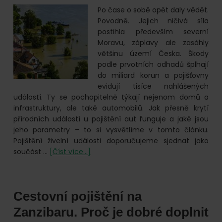
Po čase o sobě opět daly vědět.
Povodně. Jejich ničivá síla
postihla především severní
Moravu, záplavy ale zasáhly
většinu území Česka. Škody
podle prvotních odhadů šplhají
do miliard korun a pojišťovny
evidují tisíce nahlášených
událostí. Ty se pochopitelně týkají nejenom domů a
infrastruktury, ale také automobilů. Jak přesně krytí
přírodních událostí u pojištění aut funguje a jaké jsou
jeho parametry – to si vysvětlíme v tomto článku.
Pojištění živelní události doporučujeme sjednat jako
o
součást …
[Číst více...]
Živelní
pojištění
vozidla
Cestovní pojištění na
Zanzibaru. Proč je dobré doplnit