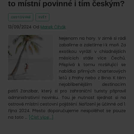
to místní povinné i tím českým?
CESTOVÁNÍ
SVĚT
13/09/2024
Od
Marek Čihák
Nejenom na hory. V zimě si rádi
zabalíme a zaletíme i k moři. Za
exotikou vyráží v chladnějších
měsících stále více Čechů.
Přispívá k tomu rozšiřující se
nabídka přímých charterových
letů z Prahy nebo z Brna. K těm
nejoblíbenějším destinacím
patří Zanzibar, který si pro zahraniční turisty připravil
administrativní novinku. Tou je nutnost sjednat si na
ostrově místní cestovní pojištění. Nařízení je účinné od 1.
října 2024. Přesto doporučujeme nespoléhat se pouze
o
na toto …
[Číst více...]
Cestovní
pojištění