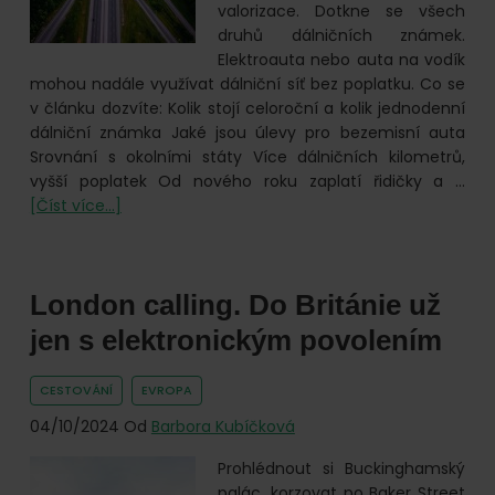
online.
valorizace. Dotkne se všech
druhů dálničních známek.
Elektroauta nebo auta na vodík
mohou nadále využívat dálniční síť bez poplatku. Co se
v článku dozvíte: Kolik stojí celoroční a kolik jednodenní
dálniční známka Jaké jsou úlevy pro bezemisní auta
Srovnání s okolními státy Více dálničních kilometrů,
vyšší poplatek Od nového roku zaplatí řidičky a …
o
[Číst více...]
Nová
cena
dálniční
London calling. Do Británie už
známky.
Kolik
jen s elektronickým povolením
za
ni
CESTOVÁNÍ
EVROPA
zaplatíte?
04/10/2024
Od
Barbora Kubíčková
Prohlédnout si Buckinghamský
palác, korzovat po Baker Street