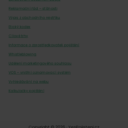
Reklamační řád – stížnosti
Výpis z obchodního rejstříku
Etický kodex
Cílové trhy
Informace o zprostředkovateli pojištění
Whistleblowing
Udělení marketingového souhlasu
VOS – vnitřní oznamovací systém
Vyhledávání na webu
Kalkulačky pojištění
Copyright © 2026 · YesPojisteni.cz