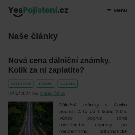
Skip
Skip
Skip
Menu
to
to
to
YesPojisteni.cz
Online
primary
main
footer
srovnávač
navigation
content
Naše články
všech
druhů
pojištění
Nová cena dálniční známky.
od
Kolik za ni zaplatíte?
hlavních
pojišťoven
CESTOVÁNÍ
EVROPA
VOZIDLA
na
14/10/2024
Od
Marek Čihák
trhu.
Dálniční známky v Česku
Vyberte
podraží. A to od 1. ledna 2025.
nejlevnější
Vůbec poprvé sahá
ministerstvo dopravy po
pojištění
mechanismu automatické