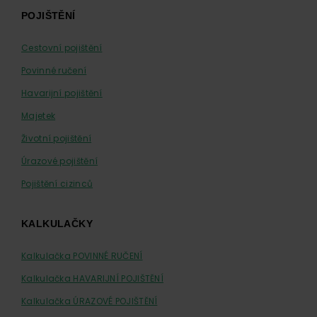
Footer
POJIŠTĚNÍ
Cestovní pojištění
Povinné ručení
Havarijní pojištění
Majetek
Životní pojištění
Úrazové pojištění
Pojištění cizinců
KALKULAČKY
Kalkulačka POVINNÉ RUČENÍ
Kalkulačka HAVARIJNÍ POJIŠTĚNÍ
Kalkulačka ÚRAZOVÉ POJIŠTĚNÍ