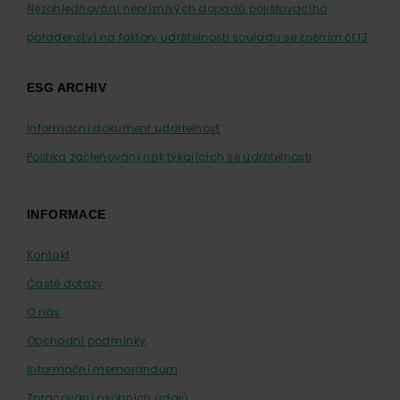
Nezohledňování nepříznivých dopadů pojišťovacího
poradenství na faktory udržitelnosti souladu se zněním čl.13
ESG ARCHIV
Informační dokument udržitelnost
Politika začleňování rizik týkajících se udržitelnosti
INFORMACE
Kontakt
Časté dotazy
O nás
Obchodní podmínky
Informační memorandum
Zpracování osobních údajů