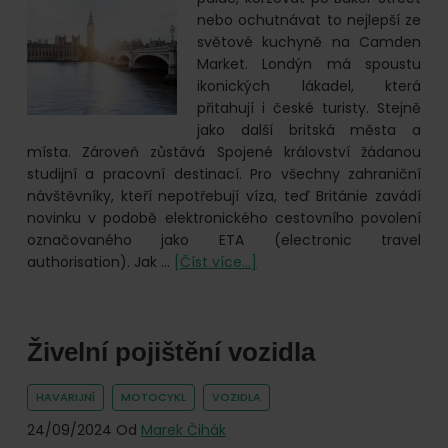
nebo ochutnávat to nejlepší ze
světové kuchyně na Camden
Market. Londýn má spoustu
ikonických lákadel, která
přitahují i české turisty. Stejně
jako další britská města a
místa. Zároveň zůstává Spojené království žádanou
studijní a pracovní destinací. Pro všechny zahraniční
návštěvníky, kteří nepotřebují víza, teď Británie zavádí
novinku v podobě elektronického cestovního povolení
označovaného jako ETA (electronic travel
o
authorisation). Jak …
[Číst více...]
London
calling.
Do
Živelní pojištění vozidla
Británie
už
jen
HAVARIJNÍ
MOTOCYKL
VOZIDLA
s elektronickým
24/09/2024
Od
Marek Čihák
povolením