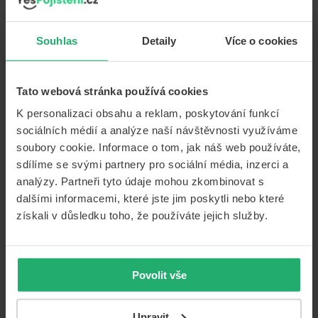
ji i na některé typy elektrokoloběžek. Na podzim přináší
legislativa další novinky. Od 1. října 2024 se totiž účinnost
Souhlas
Detaily
Více o cookies
o
pojištění velmi úzce propojuje …
[Číst více...]
Povinné
ručení
v nové
Tato webová stránka používá cookies
„Chtěli jsme jít trošku proti
éře
K personalizaci obsahu a reklam, poskytování funkcí
jeho
proudu.“ YesPojisteni.cz otevírá
sociálních médií a analýze naší návštěvnosti využíváme
správy.
soubory cookie. Informace o tom, jak náš web používáte,
kamennou pobočku
Kolik
sdílíme se svými partnery pro sociální média, inzerci a
zaplatíte,
analýzy. Partneři tyto údaje mohou zkombinovat s
když
OSTATNÍ ZAJÍMAVOSTI V POJIŠTĚNÍ
dalšími informacemi, které jste jim poskytli nebo které
zapomenete
18/07/2024
Od
Marek Čihák
uhradit
získali v důsledku toho, že používáte jejich služby.
pojištění
YesPojisteni.cz je prvním
na
srovnávačem pojištění s vlastní
auto?
kamennou pobočkou. A to na
Povolit vše
prestižní adrese. Zákazníky vítá
denně od 9 do 19 hodin
v pražském obchodním domě
Upravit