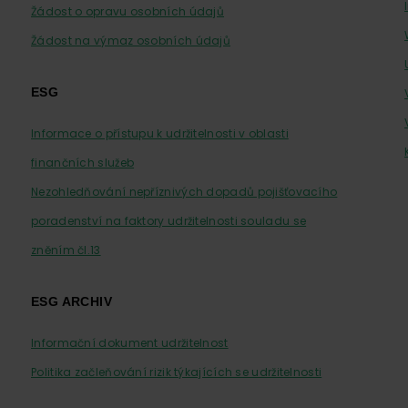
Žádost o opravu osobních údajů
Žádost na výmaz osobních údajů
ESG
Informace o přístupu k udržitelnosti v oblasti
finančních služeb
Nezohledňování nepříznivých dopadů pojišťovacího
poradenství na faktory udržitelnosti souladu se
zněním čl.13
ESG ARCHIV
Informační dokument udržitelnost
Politika začleňování rizik týkajících se udržitelnosti