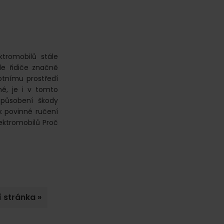
ktromobilů stále
de řidiče značně
ivotnímu prostředí
né, je i v tomto
způsobení škody
k povinné ručení
lektromobilů Proč
í stránka »