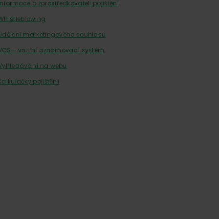
Informace o zprostředkovateli pojištění
Whistleblowing
Udělení marketingového souhlasu
VOS – vnitřní oznamovací systém
Vyhledávání na webu
Kalkulačky pojištění