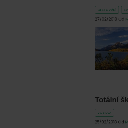
online.
CESTOVÁNÍ
SV
27/02/2018
Od
M
Totální š
VOZIDLA
25/02/2018
Od
M