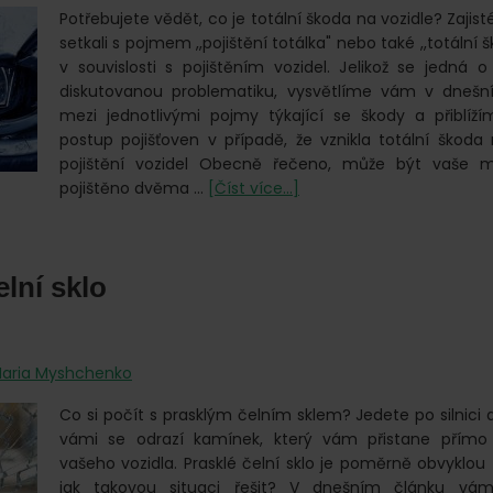
Potřebujete vědět, co je totální škoda na vozidle? Zajisté
setkali s pojmem ,,pojištění totálka" nebo také ,,totální 
v souvislosti s pojištěním vozidel. Jelikož se jedná
diskutovanou problematiku, vysvětlíme vám v dnešní
mezi jednotlivými pojmy týkající se škody a přiblí
postup pojišťoven v případě, že vznikla totální škoda 
pojištění vozidel Obecně řečeno, může být vaše m
o
pojištěno dvěma …
[Číst více...]
Totální
škoda
na
elní sklo
vozidle
aria Myshchenko
Co si počít s prasklým čelním sklem? Jedete po silnici 
vámi se odrazí kamínek, který vám přistane přímo
vašeho vozidla. Prasklé čelní sklo je poměrně obvyklou z
jak takovou situaci řešit? V dnešním článku vám