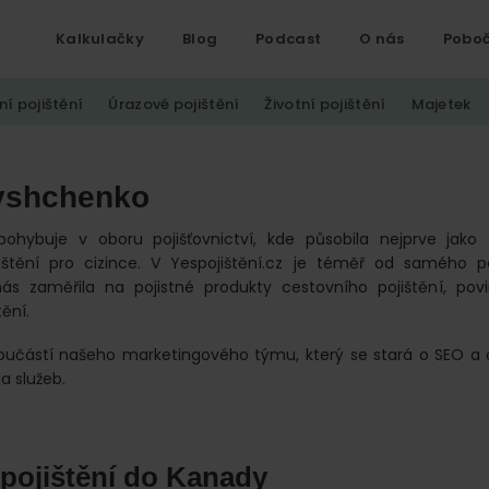
Kalkulačky
Blog
Podcast
O nás
Pobo
ní pojištění
Úrazové pojištění
Životní pojištění
Majetek
yshchenko
pohybuje v oboru pojišťovnictví, kde působila nejprve jako 
ištění pro cizince. V Yespojištění.cz je téměř od samého p
ás zaměřila na pojistné produkty cestovního pojištění, pov
tění.
součástí našeho marketingového týmu, který se stará o SEO a 
a služeb.
 pojištění do Kanady