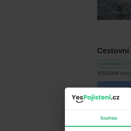
Cestovní 
CESTOVÁNÍ
E
21/02/2018
Od
M
Souhlas