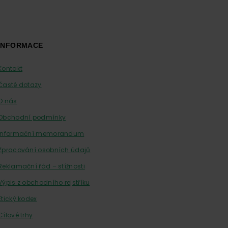
INFORMACE
Kontakt
Časté dotazy
O nás
Obchodní podmínky
Informační memorandum
Zpracování osobních údajů
Reklamační řád – stížnosti
Výpis z obchodního rejstříku
Etický kodex
Cílové trhy