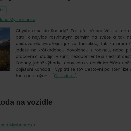
ĚT
aria Myshchenko
Chystáte se do Kanady? Tak přesně pro Vás je tento
patří k nejvíce rozvinutým zemím na světě a tak ne
cestovatele vyrážející jak za turistikou, tak za prací č
jedete na krátkodobou dovolenou s rodinou, nebo pl
pracovní či studijní vízum, nezapomeňte si sjednat cest
Kanady, jehož výhody i ceny vám v dnešním článku přib
pojištění Kanada - vyplatí se to? Cestovní pojištění lze
o
řadu pojistných …
[Číst více...]
Cestovní
pojištění
do
koda na vozidle
Kanady
aria Myshchenko