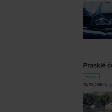
Prasklé č
VOZIDLA
23/02/2018
Od
M