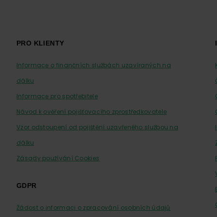
PRO KLIENTY
Informace o finančních službách uzavíraných na
dálku
Informace pro spotřebitele
Návod k ověření pojišťovacího zprostředkovatele
Vzor odstoupení od pojištění uzavřeného službou na
dálku
Zásady používání Cookies
GDPR
Žádost o informaci o zpracování osobních údajů