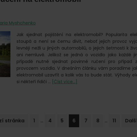
aria Myshchenko
Jak sjednat pojištění na elektromobil? Popularita ele
stoupá a není se čemu divit, neboť jejich provoz vyj
levněji nežli u jiných automobilů, o jejich šetrnosti k ž
ani nemluvě. Jelikož se jedná o vozidlo jako každé ji
případě nutné sjednat povinné ručení pro případ 
provozem vozidla. V dnešním článku vám poradíme ja
elektromobil uzavřít a kolik vás to bude stát. Výhody e
o
si někteří řidiči …
[Číst více...]
Povinné
ručení
na
elektromobil
Interim
Interim
…
…
Go
Go
Go
Go
Go
Go
Go
Jdi
zí stránka
1
4
5
6
7
8
11
Dalš
pages
pages
to
to
to
to
to
to
to
na
omitted
omitted
page
page
page
page
page
page
page