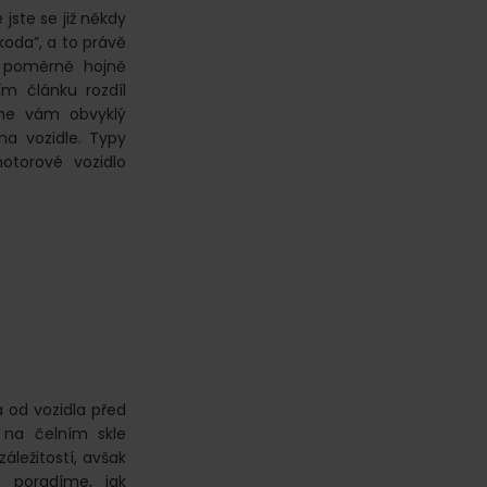
 jste se již někdy
škoda”, a to právě
 o poměrně hojně
m článku rozdíl
žíme vám obvyklý
na vozidle. Typy
otorové vozidlo
a od vozidla před
 na čelním skle
áležitostí, avšak
 poradíme, jak