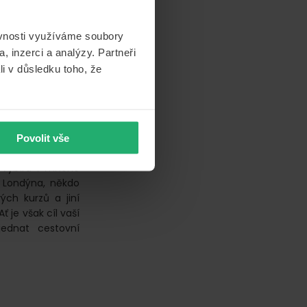
ěvnosti využíváme soubory
, inzerci a analýzy. Partneři
li v důsledku toho, že
k! Anglie patří v
Povolit vše
inacím na celém
u vybírá i mnoho
 Londýna, někdo
ých kurzů a jiní
Ať je však cíl vaší
jednat cestovní