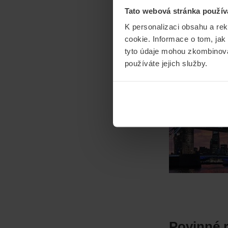
Tato webová stránka použív
K personalizaci obsahu a re
cookie. Informace o tom, jak
Cestovní 
tyto údaje mohou zkombinovat
používáte jejich služby.
CESTOVÁNÍ
E
18/02/2018
Od
M
Povinné r