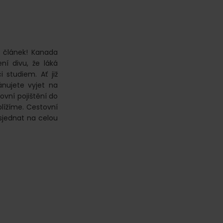
 článek! Kanada
ní divu, že láká
i studiem. Ať již
ánujete vyjet na
ovní pojištění do
lížíme. Cestovní
 sjednat na celou