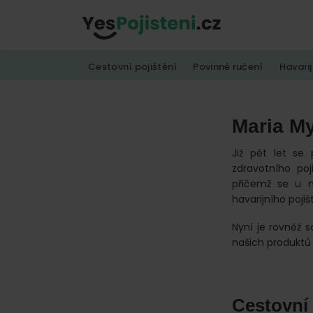
Skip
Skip
Skip
to
to
to
YesPojisteni.cz
Online
primary
main
footer
Cestovní pojištění
Povinné ručení
Havarij
srovnávač
navigation
content
všech
druhů
Maria M
pojištění
od
Již pět let se 
zdravotního poj
hlavních
přičemž se u n
pojišťoven
havarijního pojiš
na
Nyní je rovněž 
trhu.
našich produktů 
Vyberte
nejlevnější
pojištění
Cestovní