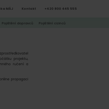
čka MÁJ
Kontakt
+420 800 445 555
Pojištění dopravců
Pojištění cizinců
zprostředkovatel
očátku projektu,
inného ručení a
online propagaci