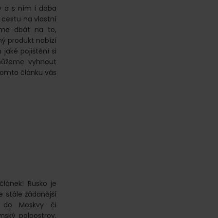
y a s ním i doba
 cestu na vlastní
íme dbát na to,
ný produkt nabízí
jaké pojištění si
 můžeme vyhnout
tomto článku vás
článek! Rusko je
 stále žádanější
ou do Moskvy či
mský poloostrov.