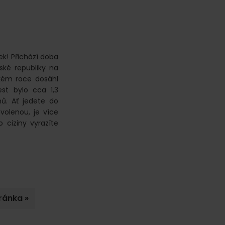
ek! Přichází doba
ké republiky na
ském roce dosáhl
st bylo cca 1,3
nů. Ať jedete do
olenou, je více
o ciziny vyrazíte
ránka »