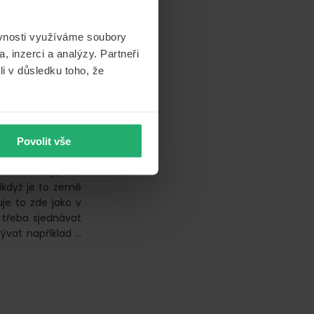
ěvnosti využíváme soubory
, inzerci a analýzy. Partneři
li v důsledku toho, že
k! Polsko patří k
Povolit vše
e říci, že nám je
turou. Každý, kdo
 ikdyž je to země
uje to zde jako v
e třeba sjednávat
rývat například …