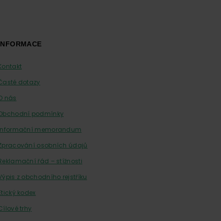
INFORMACE
Kontakt
Časté dotazy
O nás
Obchodní podmínky
Informační memorandum
Zpracování osobních údajů
Reklamační řád – stížnosti
Výpis z obchodního rejstříku
Etický kodex
Cílové trhy