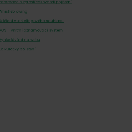
Informace o zprostředkovateli pojištění
Whistleblowing
Udělení marketingového souhlasu
VOS – vnitřní oznamovací systém
Vyhledávání na webu
Kalkulačky pojištění