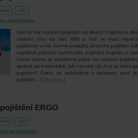
VROPA
SVĚT
ria Myshchenko
Zajímá Vás cestovní pojištění od Allianz? Pojišťovna Alli
českém trhu od roku 1993 a řadí se mezi největš
pojišťovny u nás. Kromě produktů životního pojištění nabí
například pojištění automobilů, pojištění majetku a cest
tomto článku se zaměříme právě na cestovní pojištění A
sjednat jak krátkodobě, tak i na celý rok. Proč je třeba 
pojištění? Často se setkáváme s dotazem, proč je
o
pojištění …
[Číst více...]
Cestovní
pojištění
Allianz
 pojištění ERGO
VROPA
SVĚT
aria Myshchenko