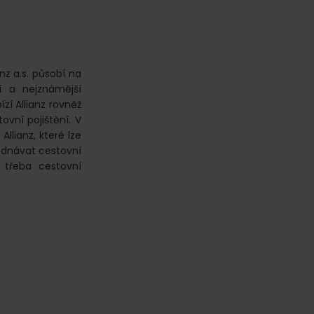
anz a.s. působí na
í a nejznámější
zí Allianz rovněž
ovní pojištění. V
llianz, které lze
sjednávat cestovní
 třeba cestovní