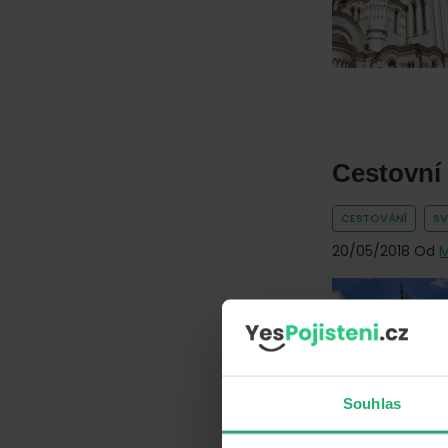
Cestovní 
CESTOVÁNÍ
SV
20/05/2018
Od
M
Souhlas