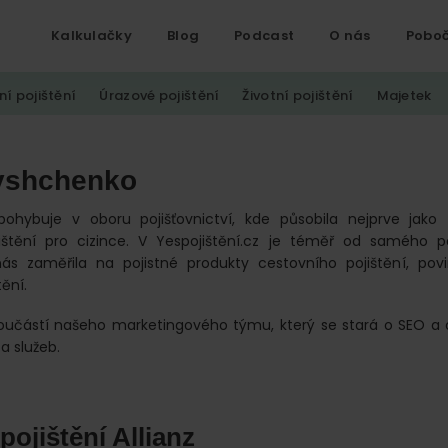
Kalkulačky
Blog
Podcast
O nás
Pobo
ní pojištění
Úrazové pojištění
Životní pojištění
Majetek
yshchenko
pohybuje v oboru pojišťovnictví, kde působila nejprve jako 
ištění pro cizince. V Yespojištění.cz je téměř od samého p
ás zaměřila na pojistné produkty cestovního pojištění, pov
tění.
součástí našeho marketingového týmu, který se stará o SEO a 
a služeb.
pojištění Allianz