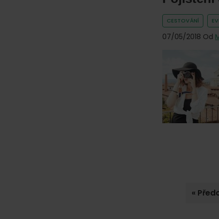
CESTOVÁNÍ
E
07/05/2018
Od
Jdi
«
Předc
na