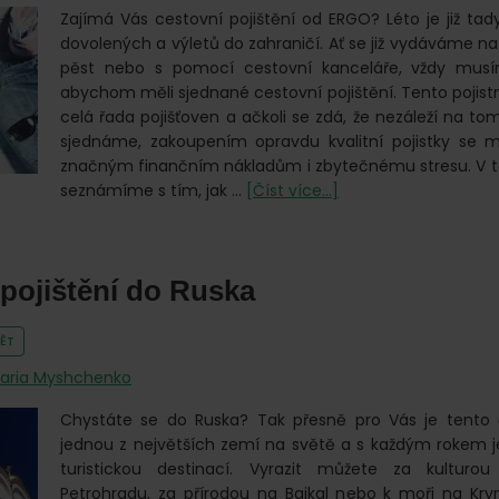
Zajímá Vás cestovní pojištění od ERGO? Léto je již tad
dovolených a výletů do zahraničí. Ať se již vydáváme na
pěst nebo s pomocí cestovní kanceláře, vždy mus
abychom měli sjednané cestovní pojištění. Tento pojist
celá řada pojišťoven a ačkoli se zdá, že nezáleží na tom 
sjednáme, zakoupením opravdu kvalitní pojistky se
značným finančním nákladům i zbytečnému stresu. V 
o
seznámíme s tím, jak …
[Číst více...]
Cestovní
pojištění
ERGO
pojištění do Ruska
ĚT
aria Myshchenko
Chystáte se do Ruska? Tak přesně pro Vás je tento 
jednou z největších zemí na světě a s každým rokem je
turistickou destinací. Vyrazit můžete za kultur
Petrohradu, za přírodou na Bajkal nebo k moři na Kry