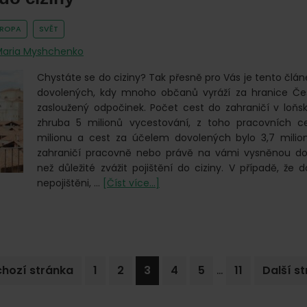
VROPA
SVĚT
Maria Myshchenko
Chystáte se do ciziny? Tak přesně pro Vás je tento člán
dovolených, kdy mnoho občanů vyráží za hranice Čes
zasloužený odpočinek. Počet cest do zahraničí v loň
zhruba 5 milionů vycestování, z toho pracovních ce
milionu a cest za účelem dovolených bylo 3,7 milio
zahraničí pracovně nebo právě na vámi vysněnou dov
než důležité zvážit pojištění do ciziny. V případě, že d
o
nepojištěni, …
[Číst více...]
Pojištění
do
ciziny
Interim
…
Go
Go
Go
Go
Go
Go
Jdi
hozí stránka
1
2
3
4
5
11
Další st
pages
to
to
to
to
to
to
na
omitted
page
page
page
page
page
page