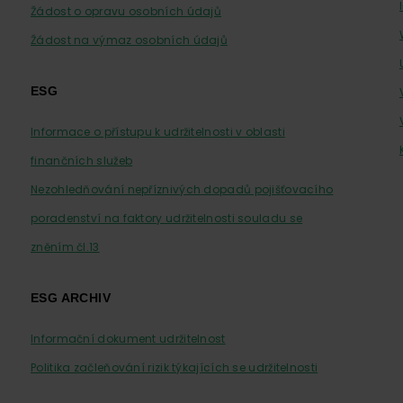
Žádost o opravu osobních údajů
Žádost na výmaz osobních údajů
ESG
Informace o přístupu k udržitelnosti v oblasti
finančních služeb
Nezohledňování nepříznivých dopadů pojišťovacího
poradenství na faktory udržitelnosti souladu se
zněním čl.13
ESG ARCHIV
Informační dokument udržitelnost
Politika začleňování rizik týkajících se udržitelnosti