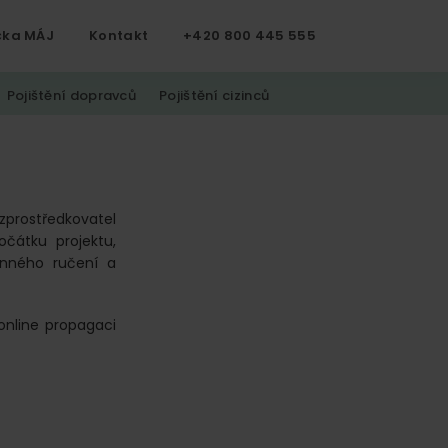
čka MÁJ
Kontakt
+420 800 445 555
Pojištění dopravců
Pojištění cizinců
zprostředkovatel
očátku projektu,
inného ručení a
online propagaci