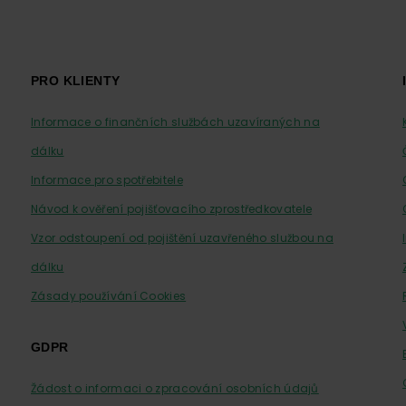
PRO KLIENTY
Informace o finančních službách uzavíraných na
dálku
Informace pro spotřebitele
Návod k ověření pojišťovacího zprostředkovatele
Vzor odstoupení od pojištění uzavřeného službou na
dálku
Zásady používání Cookies
GDPR
Žádost o informaci o zpracování osobních údajů