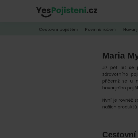
Skip
Skip
Skip
to
to
to
YesPojisteni.cz
Online
primary
main
footer
Cestovní pojištění
Povinné ručení
Havarij
srovnávač
navigation
content
všech
druhů
Maria M
pojištění
od
Již pět let se 
zdravotního poj
hlavních
přičemž se u n
pojišťoven
havarijního pojiš
na
Nyní je rovněž 
trhu.
našich produktů 
Vyberte
nejlevnější
pojištění
Cestovní 