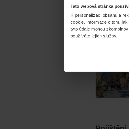
Tato webová stránka použív
K personalizaci obsahu a re
cookie. Informace o tom, jak
Cestovní 
tyto údaje mohou zkombinovat
používáte jejich služby.
CESTOVÁNÍ
E
12/05/2018
Od
M
Pojištění