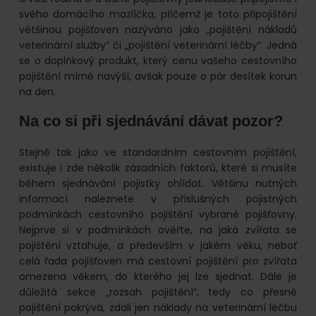
svého domácího mazlíčka, přičemž je toto připojištění
většinou pojišťoven nazýváno jako „pojištění nákladů
veterinární služby“ či „pojištění veterinární léčby“. Jedná
se o doplňkový produkt, který cenu vašeho cestovního
pojištění mírně navýší, avšak pouze o pár desítek korun
na den.
Na co si při sjednávání dávat pozor?
Stejně tak jako ve standardním cestovním pojištění,
existuje i zde několik zásadních faktorů, které si musíte
během sjednávání pojistky ohlídat. Většinu nutných
informací naleznete v příslušných pojistných
podmínkách cestovního pojištění vybrané pojišťovny.
Nejprve si v podmínkách ověřte, na jaká zvířata se
pojištění vztahuje, a především v jakém věku, neboť
celá řada pojišťoven má cestovní pojištění pro zvířata
omezena věkem, do kterého jej lze sjednat. Dále je
důležitá sekce „rozsah pojištění“, tedy co přesně
pojištění pokrývá, zdali jen náklady na veterinární léčbu