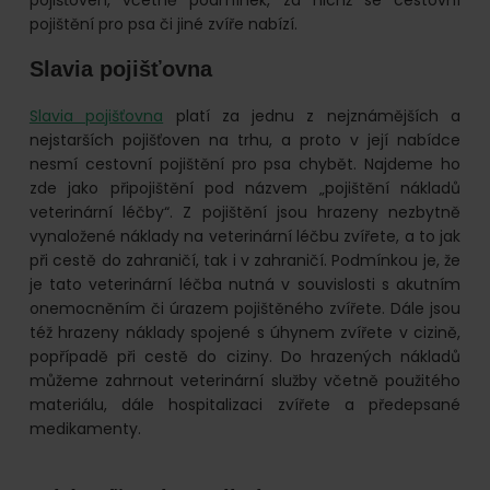
pojištění pro psa či jiné zvíře nabízí.
Slavia pojišťovna
Slavia pojišťovna
platí za jednu z nejznámějších a
nejstarších pojišťoven na trhu, a proto v její nabídce
nesmí cestovní pojištění pro psa chybět. Najdeme ho
zde jako připojištění pod názvem „pojištění nákladů
veterinární léčby“. Z pojištění jsou hrazeny nezbytně
vynaložené náklady na veterinární léčbu zvířete, a to jak
při cestě do zahraničí, tak i v zahraničí. Podmínkou je, že
je tato veterinární léčba nutná v souvislosti s akutním
onemocněním či úrazem pojištěného zvířete. Dále jsou
též hrazeny náklady spojené s úhynem zvířete v cizině,
popřípadě při cestě do ciziny. Do hrazených nákladů
můžeme zahrnout veterinární služby včetně použitého
materiálu, dále hospitalizaci zvířete a předepsané
medikamenty.