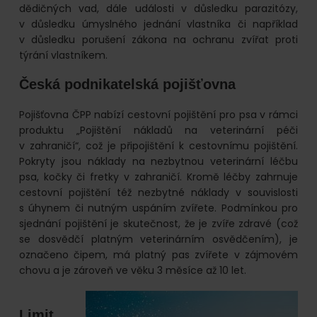
dědičných vad, dále události v důsledku parazitózy,
v důsledku úmyslného jednání vlastníka či například
v důsledku porušení zákona na ochranu zvířat proti
týrání vlastníkem.
Česká podnikatelská pojišťovna
Pojišťovna ČPP nabízí cestovní pojištění pro psa v rámci
produktu „Pojištění nákladů na veterinární péči
v zahraničí“, což je připojištění k cestovnímu pojištění.
Pokryty jsou náklady na nezbytnou veterinární léčbu
psa, kočky či fretky v zahraničí. Kromě léčby zahrnuje
cestovní pojištění též nezbytné náklady v souvislosti
s úhynem či nutným uspáním zvířete. Podmínkou pro
sjednání pojištění je skutečnost, že je zvíře zdravé (což
se dosvědčí platným veterinárním osvědčením), je
označeno čipem, má platný pas zvířete v zájmovém
chovu a je zároveň ve věku 3 měsíce až 10 let.
Limit