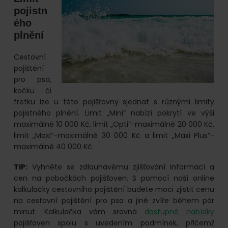
pojistn
ého
plnění
Cestovní
pojištění
pro psa,
kočku či
fretku lze u této pojišťovny sjednat s různými limity
pojistného plnění. Limit „Mini“ nabízí pokrytí ve výši
maximálně 10 000 Kč, limit „Opti“-maximálně 20 000 Kč,
limit „Maxi“-maximálně 30 000 Kč a limit „Maxi Plus“-
maximálně 40 000 Kč.
TIP:
Vyhněte se zdlouhavému zjišťování informací a
cen na pobočkách pojišťoven. S pomocí naší online
kalkulačky cestovního pojištění budete moci zjistit cenu
na cestovní pojištění pro psa a jiné zvíře během pár
minut. Kalkulačka vám srovná
dostupné nabídky
pojišťoven spolu s uvedením podmínek, přičemž