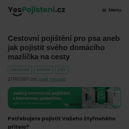
Skip
Skip
Skip
Menu
to
to
to
YesPojisteni.cz
Online
primary
main
footer
srovnávač
navigation
content
všech
Cestovní pojištění pro psa aneb
druhů
jak pojistit svého domácího
pojištění
mazlíčka na cesty
od
hlavních
CESTOVÁNÍ
EVROPA
SVĚT
pojišťoven
27/10/2017
Od
Josef Vejvoda
na
trhu.
Vyberte
nejlevnější
Potřebujete pojistit Vašeho čtyřnohého
pojištění
přítele?