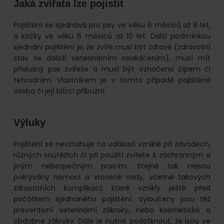
Jaká zvířata lze pojistit
Pojištění se sjednává pro psy ve věku 6 měsíců až 8 let,
a kočky ve věku 6 měsíců až 10 let. Další podmínkou
sjednání pojištění je, že zvíře musí být zdravé (zdravotní
stav se doloží veterinárním osvědčením), musí mít
příslušný pas zvířete a musí být označeno čipem či
tetováním. Vlastníkem je v tomto případě pojištěná
osoba či její blízcí příbuzní.
Výluky
Pojištění se nevztahuje na události vzniklé při závodech,
různých soutěžích či při použití zvířete k záchranným a
jiným nebezpečným pracím. Stejně tak nejsou
pokrývány nemoci a vrozené vady, včetně takových
zdravotních komplikací, které vznikly ještě před
počátkem sjednaného pojištění. Vyloučeny jsou též
preventivní veterinární zákroky, nebo kosmetické a
obdobné zákroky. Dále je nutné podotknout, že jsou ve