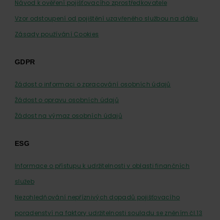
Návod k ověření pojišťovacího zprostředkovatele
Vzor odstoupení od pojištění uzavřeného službou na dálku
Zásady používání Cookies
GDPR
Žádost o informaci o zpracování osobních údajů
Žádost o opravu osobních údajů
Žádost na výmaz osobních údajů
ESG
Informace o přístupu k udržitelnosti v oblasti finančních
služeb
Nezohledňování nepříznivých dopadů pojišťovacího
poradenství na faktory udržitelnosti souladu se zněním čl.13