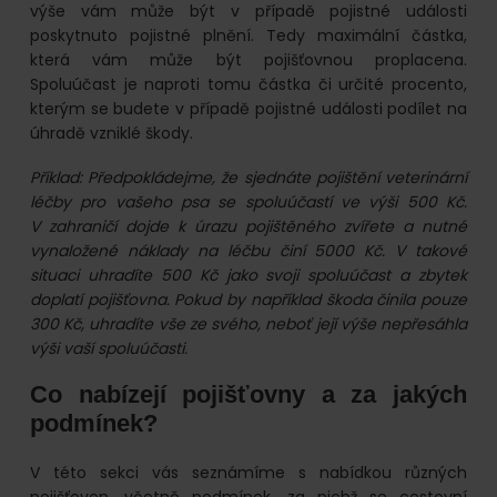
výše vám může být v případě pojistné události
poskytnuto pojistné plnění. Tedy maximální částka,
která vám může být pojišťovnou proplacena.
Spoluúčast je naproti tomu částka či určité procento,
kterým se budete v případě pojistné události podílet na
úhradě vzniklé škody.
Příklad: Předpokládejme, že sjednáte pojištění veterinární
léčby pro vašeho psa se spoluúčastí ve výši 500 Kč.
V zahraničí dojde k úrazu pojištěného zvířete a nutné
vynaložené náklady na léčbu činí 5000 Kč. V takové
situaci uhradíte 500 Kč jako svoji spoluúčast a zbytek
doplatí pojišťovna. Pokud by například škoda činila pouze
300 Kč, uhradíte vše ze svého, neboť její výše nepřesáhla
výši vaší spoluúčasti.
Co nabízejí pojišťovny a za jakých
podmínek?
V této sekci vás seznámíme s nabídkou různých
pojišťoven, včetně podmínek, za nichž se cestovní