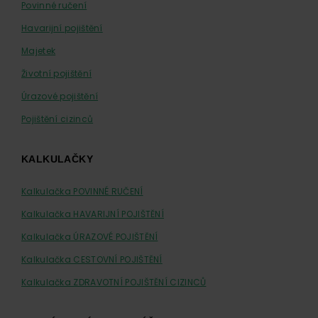
Povinné ručení
Havarijní pojištění
Majetek
Životní pojištění
Úrazové pojištění
Pojištění cizinců
KALKULAČKY
Kalkulačka POVINNÉ RUČENÍ
Kalkulačka HAVARIJNÍ POJIŠTĚNÍ
Kalkulačka ÚRAZOVÉ POJIŠTĚNÍ
Kalkulačka CESTOVNÍ POJIŠTĚNÍ
Kalkulačka ZDRAVOTNÍ POJIŠTĚNÍ CIZINCŮ