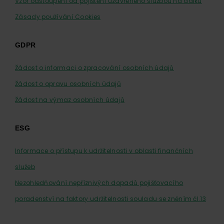
Vzor odstoupení od pojištění uzavřeného službou na dálku
Zásady používání Cookies
GDPR
Žádost o informaci o zpracování osobních údajů
Žádost o opravu osobních údajů
Žádost na výmaz osobních údajů
ESG
Informace o přístupu k udržitelnosti v oblasti finančních
služeb
Nezohledňování nepříznivých dopadů pojišťovacího
poradenství na faktory udržitelnosti souladu se zněním čl.13