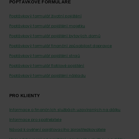
POPTÁVKOVÉ FORMULÁŘE
Poptávkový formulář životní pojištění
Poptávkový formulář pojištění majetku
Poptávkový formulář pojištění bytových domů
Poptávkový formulář finanční způsobilost dopravce
Poptávkový formulář pojištění strojů
Poptávkový formulář flotilové pojištění
Poptávkový formulář pojištění nákladu
PRO KLIENTY
Informace o finančních službách uzavíraných na dálku
Informace pro spotřebitele
Návod k ověření pojišťovacího zprostředkovatele