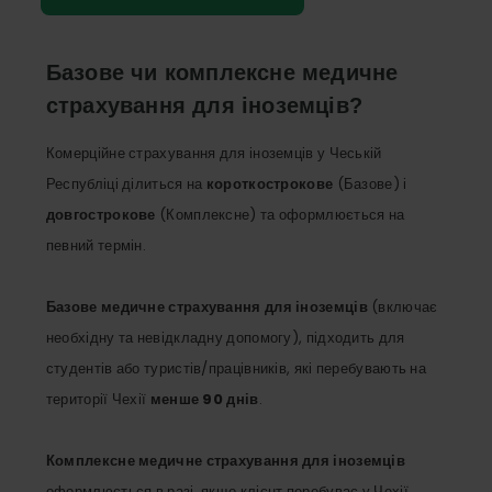
Базове чи комплексне медичне
страхування для іноземців?
Комерційне страхування для іноземців у Чеській
Республіці ділиться на
короткострокове
(Базове) і
довгострокове
(Комплексне) та оформлюється на
певний термін.
Базове медичне страхування для іноземців
(включає
необхідну та невідкладну допомогу), підходить для
студентів або туристів/працівників, які перебувають на
території Чехії
менше 90 днів
.
Комплексне медичне страхування для іноземців
оформлюється в разі, якщо клієнт перебуває у Чехії