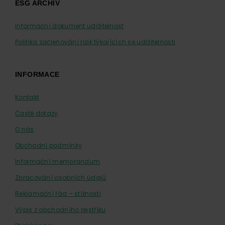
ESG ARCHIV
Informační dokument udržitelnost
Politika začleňování rizik týkajících se udržitelnosti
INFORMACE
Kontakt
Časté dotazy
O nás
Obchodní podmínky
Informační memorandum
Zpracování osobních údajů
Reklamační řád – stížnosti
Výpis z obchodního rejstříku