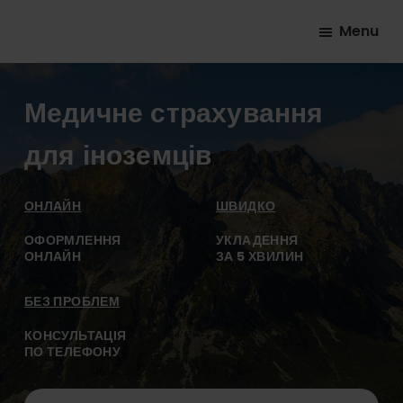
Skip
Skip
Skip
Menu
to
to
to
YesPojisteni.cz
Online
primary
main
footer
srovnávač
navigation
content
Медичне страхування
všech
druhů
для іноземців
pojištění
od
ОНЛАЙН
ШВИДКО
hlavních
ОФОРМЛЕННЯ
УКЛАДЕННЯ
pojišťoven
ОНЛАЙН
ЗА 5 ХВИЛИН
na
trhu.
БЕЗ ПРОБЛЕМ
Vyberte
КОНСУЛЬТАЦІЯ
nejlevnější
ПО ТЕЛЕФОНУ
pojištění