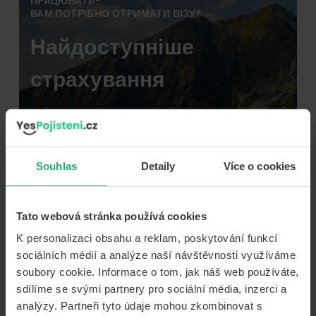
ПРАЦЮВАТИ?
ВАМ ПОТРІБНО ОТРИМАТИ ВІЗУ?
Найдоступніше
страхування
НАЙПОШИРЕНІШІ ЗАПИТАННЯ
Souhlas
Detaily
Více o cookies
ПРО МЕДИЧНЕ СТРАХУВАННЯ
Tato webová stránka používá cookies
Я громадянин ЄС, чи потрібна
K personalizaci obsahu a reklam, poskytování funkcí
мені медична страховка для
sociálních médií a analýze naší návštěvnosti využíváme
іноземців?
soubory cookie. Informace o tom, jak náš web používáte,
sdílíme se svými partnery pro sociální média, inzerci a
Чи можу я оформити медичну
analýzy. Partneři tyto údaje mohou zkombinovat s