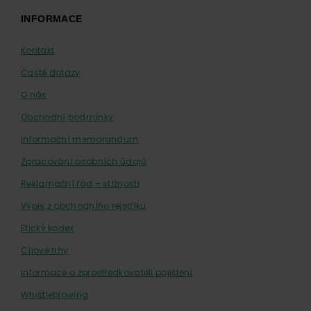
INFORMACE
Kontakt
Časté dotazy
O nás
Obchodní podmínky
Informační memorandum
Zpracování osobních údajů
Reklamační řád – stížnosti
Výpis z obchodního rejstříku
Etický kodex
Cílové trhy
Informace o zprostředkovateli pojištění
Whistleblowing