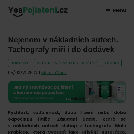
Skip
Skip
Skip
Menu
to
to
to
YesPojisteni.cz
Online
primary
main
footer
srovnávač
navigation
content
všech
Nejenom v nákladních autech.
druhů
Tachografy míří i do dodávek
pojištění
DOPRAVCI
OSTATNÍ ZAJÍMAVOSTI V POJIŠTĚNÍ
VOZIDLA
od
05/03/2026
Od
Marek Čihák
hlavních
pojišťoven
na
trhu.
Vyberte
Rychlost, vzdálenost, doba řízení nebo doba
nejlevnější
odpočinku řidiče. Základní údaje, které se
pojištění
v nákladních autech sbíhají v tachografu. Malé
krabičce, která vypadá jako dřívější autorádia.