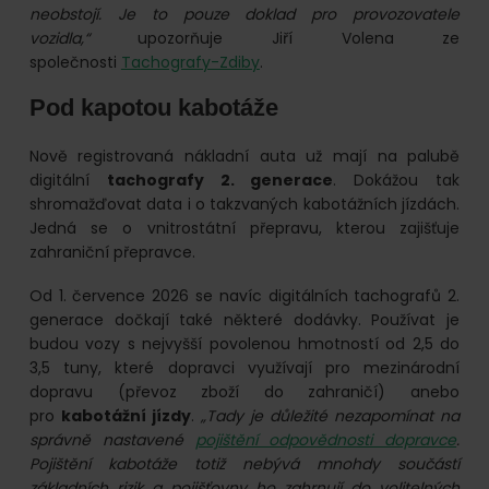
neobstojí. Je to pouze doklad pro provozovatele
vozidla,“
upozorňuje Jiří Volena ze
společnosti
Tachografy-Zdiby
.
Pod kapotou kabotáže
Nově registrovaná nákladní auta už mají na palubě
digitální
tachografy 2. generace
. Dokážou tak
shromažďovat data i o takzvaných kabotážních jízdách.
Jedná se o vnitrostátní přepravu, kterou zajišťuje
zahraniční přepravce.
Od 1. července 2026 se navíc digitálních tachografů 2.
generace dočkají také některé dodávky. Používat je
budou vozy s nejvyšší povolenou hmotností od 2,5 do
3,5 tuny, které dopravci využívají pro mezinárodní
dopravu (převoz zboží do zahraničí) anebo
pro
kabotážní jízdy
.
„Tady je důležité nezapomínat na
správně nastavené
pojištění odpovědnosti dopravce
.
Pojištění kabotáže totiž nebývá mnohdy součástí
základních rizik a pojišťovny ho zahrnují do volitelných