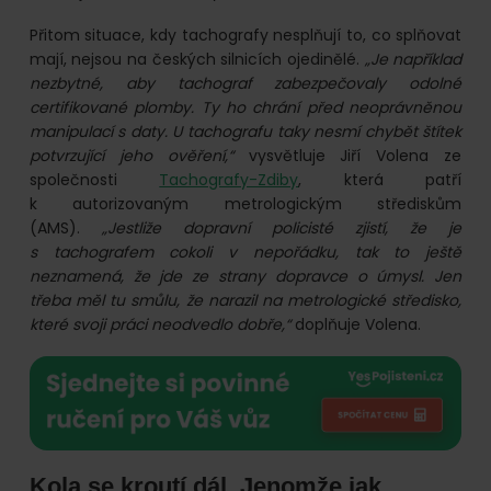
Přitom situace, kdy tachografy nesplňují to, co splňovat
mají, nejsou na českých silnicích ojedinělé.
„Je například
nezbytné, aby tachograf zabezpečovaly odolné
certifikované plomby. Ty ho chrání před neoprávněnou
manipulací s daty. U tachografu taky nesmí chybět štítek
potvrzující jeho ověření,“
vysvětluje Jiří Volena ze
společnosti
Tachografy-Zdiby
, která patří
k autorizovaným metrologickým střediskům
(AMS).
„Jestliže dopravní policisté zjistí, že je
s tachografem cokoli v nepořádku, tak to ještě
neznamená, že jde ze strany dopravce o úmysl. Jen
třeba měl tu smůlu, že narazil na metrologické středisko,
které svoji práci neodvedlo dobře,“
doplňuje Volena.
Kola se kroutí dál. Jenomže jak