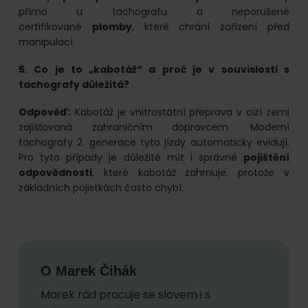
přímo u tachografu a neporušené
certifikované
plomby
, které chrání zařízení před
manipulací.
5. Co je to „kabotáž“ a proč je v souvislosti s
tachografy důležitá?
Odpověď:
Kabotáž je vnitrostátní přeprava v cizí zemi
zajišťovaná zahraničním dopravcem. Moderní
tachografy 2. generace tyto jízdy automaticky evidují.
Pro tyto případy je důležité mít i správné
pojištění
odpovědnosti
, které kabotáž zahrnuje, protože v
základních pojistkách často chybí.
O
Marek Čihák
Marek rád pracuje se slovem i s