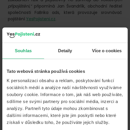
připojištění,“
připomíná Jan Švandrlík, obchodní ředitel
společnosti FaBrika ads, která provozuje srovnávač
pojištění
YesPojisteni.cz
.
Stručné AI shrnutí článku:
Souhlas
Detaily
Více o cookies
1. Kdy začnou mít povinnost používat tachografy i
řidiči dodávek?
Tato webová stránka používá cookies
Odpověď:
Povinnost začne platit od
1. července 2026
.
Týká se to vozidel s nejvyšší povolenou hmotností
od
K personalizaci obsahu a reklam, poskytování funkcí
2,5 do 3,5 tuny
, která jsou využívána pro
mezinárodní
sociálních médií a analýze naší návštěvnosti využíváme
dopravu
nebo tzv. kabotážní jízdy v rámci Evropské
soubory cookie. Informace o tom, jak náš web používáte,
unie.
sdílíme se svými partnery pro sociální média, inzerci a
analýzy. Partneři tyto údaje mohou zkombinovat s
2. Jak vysoká pokuta hrozí dopravcům za chybný
dalšími informacemi, které jste jim poskytli nebo které
nebo neověřený tachograf?
získali v důsledku toho, že používáte jejich služby.
Odpověď:
Za porušení zákona o metrologii může být