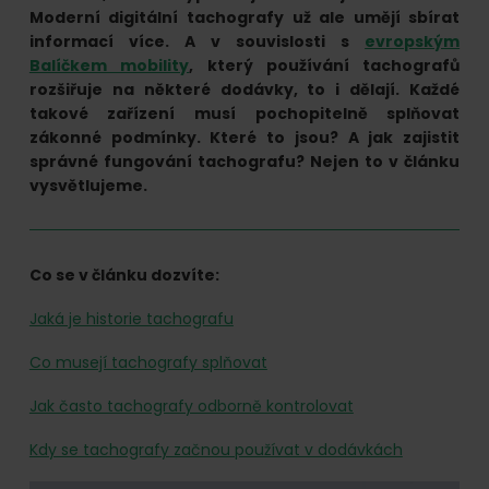
online.
Moderní digitální tachografy už ale umějí sbírat
informací více. A v souvislosti s
evropským
Balíčkem mobility
, který používání tachografů
rozšiřuje na některé dodávky, to i dělají. Každé
takové zařízení musí pochopitelně splňovat
zákonné podmínky. Které to jsou? A jak zajistit
správné fungování tachografu? Nejen to v článku
vysvětlujeme.
Co se v článku dozvíte:
Jaká je historie tachografu
Co musejí tachografy splňovat
Jak často tachografy odborně kontrolovat
Kdy se tachografy začnou používat v dodávkách