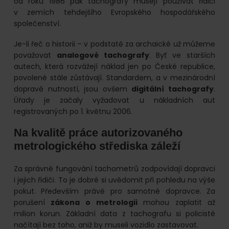
od roku 1986 pak tachografy musejí používat řidiči
v zemích tehdejšího Evropského hospodářského
společenství.
Je-li řeč o historii – v podstatě za archaické už můžeme
považovat
analogové tachografy
. Byť ve starších
autech, která rozvážejí náklad jen po České republice,
povolené stále zůstávají. Standardem, a v mezinárodní
dopravě nutností, jsou ovšem
digitální tachografy
.
Úřady je začaly vyžadovat u nákladních aut
registrovaných po 1. květnu 2006.
Na kvalitě práce autorizovaného
metrologického střediska záleží
Za správné fungování tachometrů zodpovídají dopravci
i jejich řidiči. To je dobré si uvědomit při pohledu na výše
pokut. Především právě pro samotné dopravce. Za
porušení
zákona o metrologii
mohou zaplatit až
milion korun. Základní data z tachografu si policisté
načítají bez toho, aniž by museli vozidlo zastavovat.