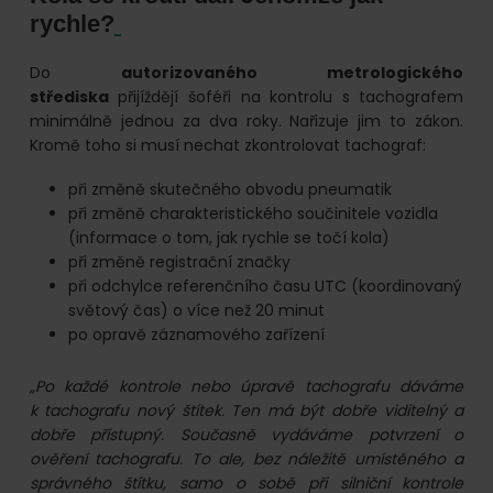
rychle?
Do
autorizovaného metrologického
střediska
přijíždějí šoféři na kontrolu s tachografem
minimálně jednou za dva roky. Nařizuje jim to zákon.
Kromě toho si musí nechat zkontrolovat tachograf:
při změně skutečného obvodu pneumatik
při změně charakteristického součinitele vozidla
(informace o tom, jak rychle se točí kola)
při změně registrační značky
při odchylce referenčního času UTC (koordinovaný
světový čas) o více než 20 minut
po opravě záznamového zařízení
„Po každé kontrole nebo úpravě tachografu dáváme
k tachografu nový štítek. Ten má být dobře viditelný a
dobře přístupný. Současně vydáváme potvrzení o
ověření tachografu. To ale, bez náležitě umístěného a
správného štítku, samo o sobě při silniční kontrole