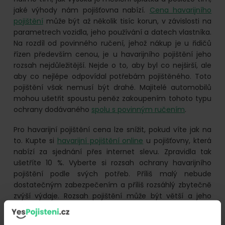
jaké výhody nám pojišťovna nabízí.
Cena havarijního
pojištění
může být až několik tisíc korun, v závislosti na
parametrech vozidla, jeho používání a datech vlastníka.
Na rozdíl od povinného ručení, jehož nákup je u řidičů
řízen především cenou, je u havarijního pojištění jeho
rozsah nejdůležitější. Nejde o to, aby byl co nejširší, ale
aby co nejlépe odpovídal potřebám pojištěného. Toto
pojištění však nemusí být drahé. Majitelé automobilů
mohou ušetřit spoustu peněz zakoupením tohoto typu
ochrany dodávaného
spolu s povinným ručením
.
Pro havarijní pojištění cena lze snížit, pokud víte jak na
to. Kupte si
havarijní pojištění online
u pojišťovny, která
nabízí za sjednání přes internet slevu. Zpravidla tak
ušetříte 10 %. Vyberte si rozsah ochrany havarijního
pojištění podle svých potřeb. Příliš malý nebude
dostatečným zabezpečením a příliš rozsáhlý zbytečně
zvýší výdaje. Rozsah pojištění může být větší a jeho
cena závisí na rozsahu krytí, který si vyberete. Můžete,
mimo jiné zvolit pojištění se spoluúčastí, definovat, jaké