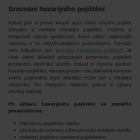
Srovnání havarijního pojištění
Pokud jste si právě koupili auto nebo chcete pojistit
stávající a hledáte havarijní pojištění, můžete si
bezpečně vybrat společnost, která nabízí nejlevnější
variantu s co nejvýhodnějšími podmínkami. Pomůže
vám kalkulátor pro
srovnání havarijního pojištění
. Je
však velmi důležité přizpůsobit parametry pojištění
potřebám vlastníka vozidla. Pokud si chcete sjednat
havarijní pojištění, věnujte prosím čas důkladné kontrole
svého pojistného krytí. Nabídka může být z hlediska
zákazníka tím nejlepším řešením, pokud si vybere
vhodný balíček.
Při výběru havarijního pojištění se zaměřte
především na:
nabízenou pojistnou částku
zda bylo do ochrany zahrnuto riziko krádeže vozidla
možnost pojištění navržená pojistitelem