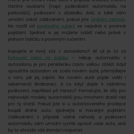
třetími osobami (např. poškrábání automobilu na
parkovišti), poškození v důsledku živlů a také vám
umožní získat odškodnění, pokud jste
viníkem nehody
.
Na rozdíl od
povinného ručení
se nejedná o povinné
pojištění. Sjednat si jej můžete zvlášť nebo právě v
jednom balíčku s povinným ručením.
Kupujete si nový vůz z autosalonu? Ať už je to za
hotovost nebo za půjčku
– nákup automobilu v
autosalonu je pro peněženku často velkou zátěží. Když
opouštíte autosalon ve zcela novém autě, přemýšlejte
o tom, jak jej zajistit. Na novém autě půjde vidět i
sebemenší škrábanec. A co když dojde k vážnému
poškození, například při nárazu? Pamatujte, že díly pro
nejnovější modely automobilů jsou mnohem dražší než
pro ty starší. Pokud jste si u autorizovaného prodejce
koupili drahé auto, sjednejte si havarijní pojištění.
Odškodnění v případě vážné nehody a poškození
automobilu vám umožní rychle opravit vaše auto, aniž
by to ohrozilo váš domácí rozpočet.