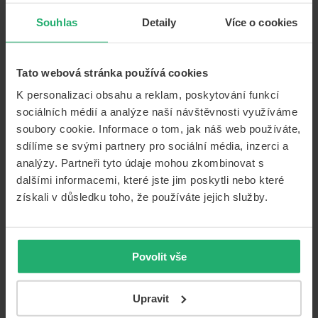
díly mají být použity při likvidaci škod nebo jakým
způsobem má být vozidlo opraveno – například v dílně
Souhlas
Detaily
Více o cookies
nebo v autorizovaném servisu.
Na co se vztahuje havarijní pojištění
Tato webová stránka používá cookies
K personalizaci obsahu a reklam, poskytování funkcí
Havarijní pojištění je specifická pojistná ochrana,
sociálních médií a analýze naší návštěvnosti využíváme
protože i když pojišťovna nemůže odmítnout uzavřít
smlouvu o
povinném ručení
, v případě tohoto pojištění
soubory cookie. Informace o tom, jak náš web používáte,
je důležitý věk vozidla. Taková ochrana se zpravidla
sdílíme se svými partnery pro sociální média, inzerci a
může vztahovat na automobily do stáří 10, 12 nebo 15 let
analýzy. Partneři tyto údaje mohou zkombinovat s
– pojišťovny mohou svobodně stanovit maximální věk
dalšími informacemi, které jste jim poskytli nebo které
automobilu.
získali v důsledku toho, že používáte jejich služby.
Důležité je však také vědět, na co se vztahuje havarijní
pojištění. Nejčastěji se pojistné vztahuje na
krádeže
vozidel
,
škody způsobené třetími stranami
(například
Povolit vše
vandalismus), poškození vozidla majitelem,
neoprávněné použití automobilu,
srážku s divokým
zvířetem
nebo
poničení živly
a
požár
. Zřídit si pak
Upravit
můžete jednu pojistku nebo všechny dohromady. Také