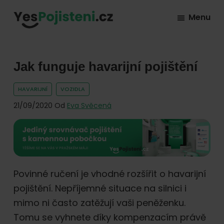
Skip
Skip
Skip
Menu
to
to
to
YesPojisteni.cz
Online
primary
main
footer
srovnávač
navigation
content
všech
Jak funguje havarijní pojištění
druhů
HAVARIJNÍ
VOZIDLA
pojištění
21/09/2020
Od
Eva Svěcená
od
hlavních
pojišťoven
na
trhu.
Povinné ručení je vhodné rozšířit o havarijní
Vyberte
pojištění. Nepříjemné situace na silnici i
nejlevnější
mimo ni často zatěžují vaši peněženku.
pojištění
Tomu se vyhnete díky kompenzacím právě