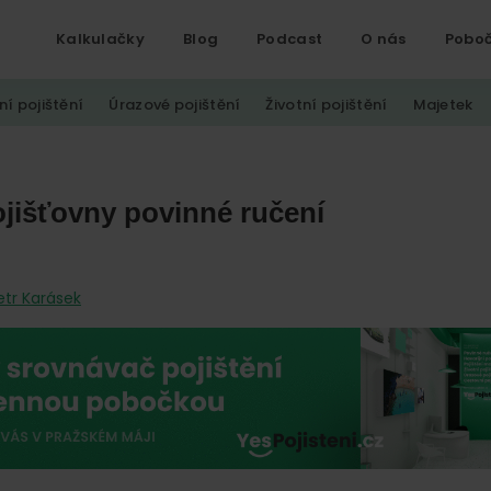
Kalkulačky
Blog
Podcast
O nás
Pobo
ní pojištění
Úrazové pojištění
Životní pojištění
Majetek
jišťovny povinné ručení
etr Karásek