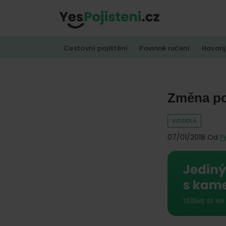
Skip
Skip
Skip
to
to
to
YesPojisteni.cz
Online
primary
main
footer
Cestovní pojištění
Povinné ručení
Havarij
srovnávač
navigation
content
všech
druhů
pojištění
Změna po
od
VOZIDLA
hlavních
07/01/2018
Od
P
pojišťoven
na
trhu.
Vyberte
nejlevnější
pojištění