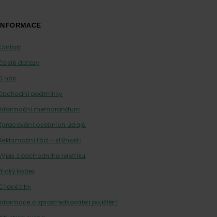
INFORMACE
Kontakt
Časté dotazy
O nás
Obchodní podmínky
Informační memorandum
Zpracování osobních údajů
Reklamační řád – stížnosti
Výpis z obchodního rejstříku
Etický kodex
Cílové trhy
Informace o zprostředkovateli pojištění