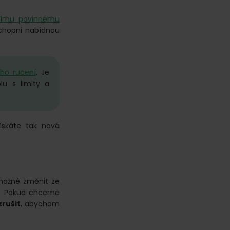
jšímu povinnému
schopni nabídnou
ého ručení
. Je
lu s limity a
ískáte tak nová
 možné změnit ze
t. Pokud chceme
zrušit
, abychom