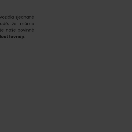
vozidla sjednané
ípadě, že máme
 že naše povinné
dost levněji
.