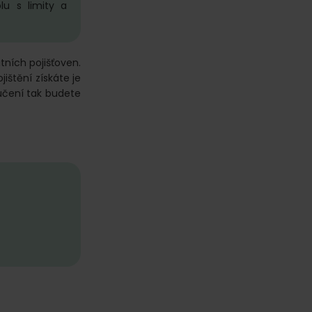
lu s limity a
tních pojišťoven.
jištění získáte je
učení tak budete