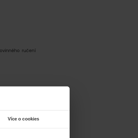
ovinného ručení
Více o cookies
dát pozor