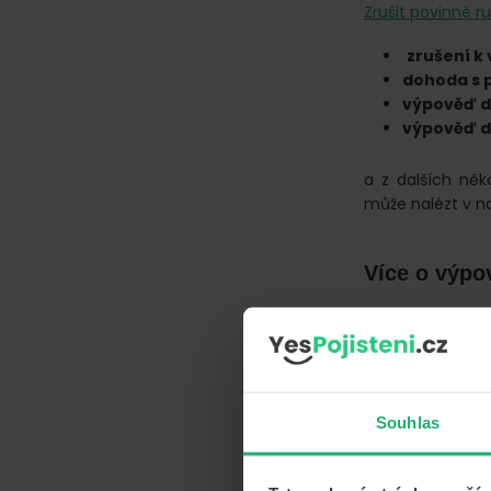
Zrušit povinné r
zrušení k
dohoda s 
výpověď d
výpověď do
a z dalších ně
může nalézt v 
Více o výpo
Více o
výpovědn
Změna pojiš
Souhlas
Vzor výpovědi k
Změna pojiš