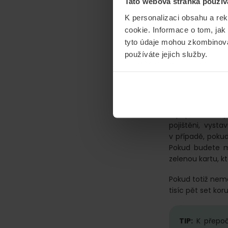
Tato webová stránka použív
Pokud máme ted
K personalizaci obsahu a re
pojišťovnou přija
cookie. Informace o tom, jak
tyto údaje mohou zkombinovat
Je velice důle
používáte jejich služby.
ručení a datum 
Nezapomenou
V případě, že b
pojištěni, vyst
v případě, poku
Pokud budete m
zelenou kartu, k
Pokud totiž ne
tisíc pět set kor
TIP:
K přepoč