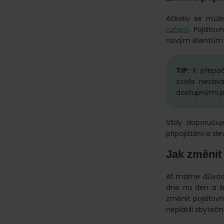
Ačkoliv se můž
ručení
. Pojišťo
novým klientům v
TIP:
K přepoč
zcela nezáva
dostupnými př
Vždy doporučuj
připojištění a sle
Jak změnit
Ať máme důvody 
dne na den a ž
změnit pojišťov
neplatili zbyteč