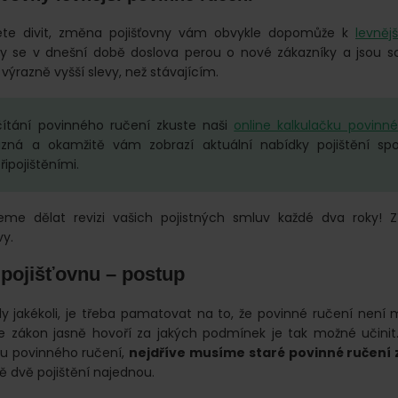
ete divit, změna pojišťovny vám obvykle dopomůže k
levně
vny se v dnešní době doslova perou o nové zákazníky a jsou 
ýrazně vyšší slevy, než stávajícím.
ítání povinného ručení zkuste naši
online kalkulačku povinn
zná a okamžitě vám zobrazí aktuální nabídky pojištění spo
ipojištěními.
eme dělat revizi vašich pojistných smluv každé dva roky! Z
vy.
 pojišťovnu – postup
jakékoli, je třeba pamatovat na to, že povinné ručení není
e zákon jasně hovoří za jakých podmínek je tak možné učini
nu povinného ručení,
nejdříve musíme staré povinné ručení 
ně dvě pojištění najednou.