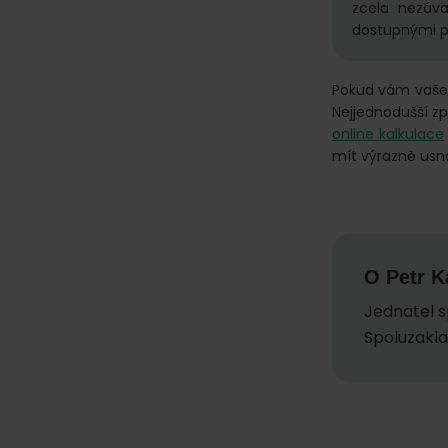
zcela nezáva
dostupnými př
Pokud vám vaše s
Nejjednodušší způ
online kalkulace
mít výrazně usn
O
Petr K
Jednatel sp
Spoluzakla