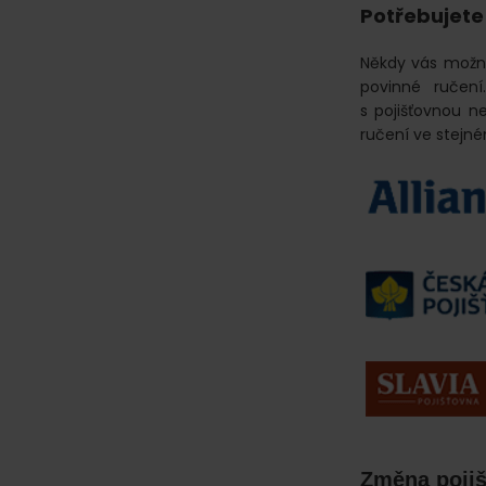
online.
Potřebujete
Někdy vás možná
povinné ručen
s pojišťovnou n
ručení ve stejn
Změna pojiš