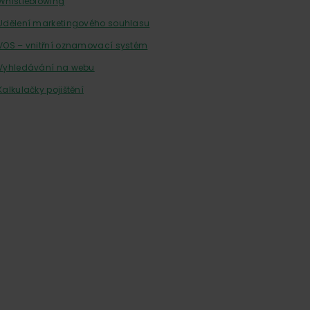
Whistleblowing
Udělení marketingového souhlasu
VOS – vnitřní oznamovací systém
Vyhledávání na webu
Kalkulačky pojištění