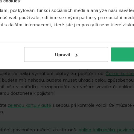
á cookies
y zájem o změnu pojišťovny povinného ručení a naše výpověď
klam, poskytování funkcí sociálních médií a analýze naší návšt
ta, je třeba si sjednat nové pojištění u nové pojišťovny, kterou jsm
 náš web používáte, sdílíme se svými partnery pro sociální média
 s dalšími informacemi, které jste jim poskytli nebo které získa
žité u změny pojišťovny dbát na datum ukončení původní sm
počátku smlouvy nové.
t na ukončení staré smlouvy o povinném ruč
Upravit
y došlo mezi ukončením staré smlouvy a počátkem nové k situ
avujete se riziku vymáhání platby za pojištění od
České kancelá
d budete mít nehodu, budete muset uhradit celou způsobenou
ít vše v pořádku, nezapomeňte ve vašem vozidle či doklad
terou dostanete k pojištění.
máte
zelenou kartu v autě
s sebou, při kontrole Policií ČR můžete
un.
ítání povinného ručení zkuste naši
online kalkulačku povinn