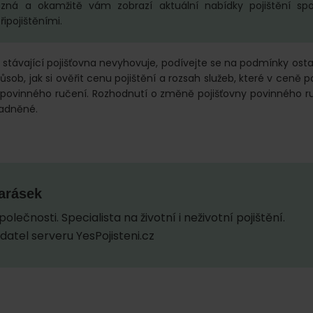
zná a okamžitě vám zobrazí aktuální nabídky pojištění spo
ipojištěními.
távající pojišťovna nevyhovuje, podívejte se na podmínky osta
sob, jak si ověřit cenu pojištění a rozsah služeb, které v ceně po
povinného ručení. Rozhodnutí o změně pojišťovny povinného r
adněné.
arásek
olečnosti. Specialista na životní i neživotní pojištění.
datel serveru YesPojisteni.cz