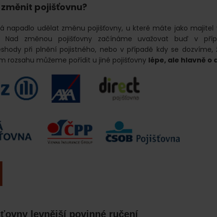
 změnit pojišťovnu?
 napadlo udělat změnu pojišťovny, u které máte jako majitel 
í. Nad změnou pojišťovny začínáme uvažovat buď v př
eshody při plnění pojistného, nebo v případě kdy se dozvíme,
ém rozsahu můžeme pořídit u jiné pojišťovny
lépe, ale hlavně o 
ťovny levnější povinné ručení