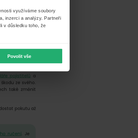
 byla stávající
ěvnosti využíváme soubory
e si vybrali.
, inzerci a analýzy. Partneři
li v důsledku toho, že
louvy povinného
ení
Povolit vše
aci, že nebudete
ře pojistitelů
a
 škodu ze svého.
ech také změnit
 dostat pokutu až
ého ručení
. Je