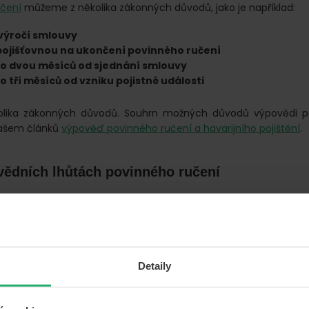
učení
můžeme z několika zákonných důvodů, jako je například:
 výročí smlouvy
pojišťovnou na ukončení povinného ručení
o dvou měsíců od sjednání smlouvy
 tří měsíců od vzniku pojistné události
kolika zákonných důvodů. Souhrn možných důvodů výpovědi p
našem článků
výpověď povinného ručení a havarijního pojištění
.
vědních lhůtách povinného ručení
ích lhůtách povinného ručení
.
ťovny povinné ručení vzor
Detaily
e konci pojistného období
ke stažení
.
ťovny, změna povinného ručení aneb na co si 