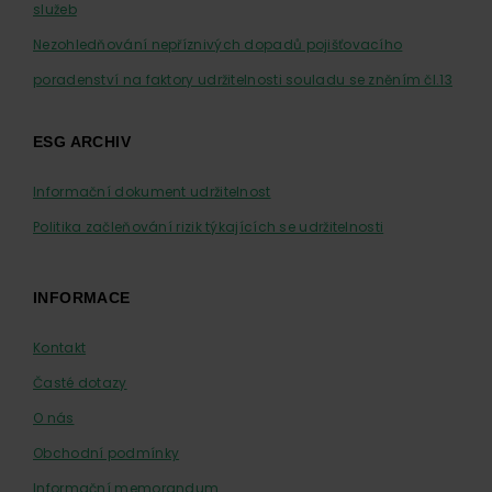
služeb
Nezohledňování nepříznivých dopadů pojišťovacího
poradenství na faktory udržitelnosti souladu se zněním čl.13
ESG ARCHIV
Informační dokument udržitelnost
Politika začleňování rizik týkajících se udržitelnosti
INFORMACE
Kontakt
Časté dotazy
O nás
Obchodní podmínky
Informační memorandum