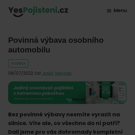
Skip
Skip
Skip
Menu
to
to
to
YesPojisteni.cz
Online
primary
main
footer
srovnávač
navigation
content
všech
Povinná výbava osobního
druhů
automobilu
pojištění
VOZIDLA
od
08/07/2022
Od
Josef Vejvoda
hlavních
pojišťoven
na
trhu.
Vyberte
Bez povinné výbavy nesmíte vyrazit na
nejlevnější
silnice. Víte ale, co všechno do ní patří?
pojištění
Dali jsme pro vás dohromady kompletní