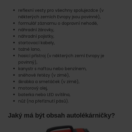
reflexní vesty pro všechny spolujezdce (v
některých zemích Evropy jsou povinné),
formulář záznamu o dopravní nehodě,
náhradní žárovky,
náhradní pojistky,
startovací kabely,
tažné lano,
hasicí přístroj (v některých zemí Evropy je
povinný),
kanystr s naftou nebo benzínem,
sněhové řetězy (v zimě),
škrabka a smetáček (v zimě),
motorový olej,
baterka nebo LED svítilna,
nůž (na přeříznutí pásů).
Jaký má být obsah autolékárničky?