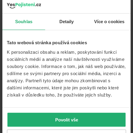
Souhlas
Detaily
Více o cookies
Nebudete-li mít při provozu motorového vozidla na
pozemní komunikaci kompletní povinnou výbavu,
hrozí
Tato webová stránka používá cookies
vám pokuta
. V případě neúplné či nesprávné povinné
K personalizaci obsahu a reklam, poskytování funkcí
výbavy vozidla vám při silniční kontrole hrozí pokuta až
2
sociálních médií a analýze naší návštěvnosti využíváme
000 Kč
. Stejné to je i u samotné autolékárničky, která
soubory cookie. Informace o tom, jak náš web používáte,
musí být kompletní.
sdílíme se svými partnery pro sociální média, inzerci a
analýzy. Partneři tyto údaje mohou zkombinovat s
dalšími informacemi, které jste jim poskytli nebo které
Proč je povinná výbava auta tak
získali v důsledku toho, že používáte jejich služby.
důležitá?
Pokud pomineme skutečnost, že je povinná výbava
Povolit vše
auta vyžadována ze zákona, je jejím hlavním účelem
především
pomoci řidiči motorového vozidla