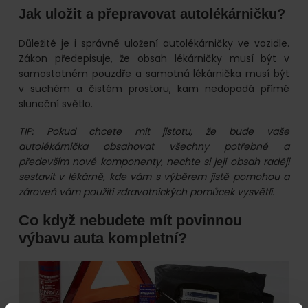
Jak uložit a přepravovat autolékárničku?
Důležité je i správné uložení autolékárničky ve vozidle.
Zákon předepisuje, že obsah lékárničky musí být v
samostatném pouzdře a samotná lékárnička musí být
v suchém a čistém prostoru, kam nedopadá přímé
sluneční světlo.
TIP: Pokud chcete mít jistotu, že bude vaše
autolékárnička obsahovat všechny potřebné a
především nové komponenty, nechte si její obsah raději
sestavit v lékárně, kde vám s výběrem jistě pomohou a
zároveň vám použití zdravotnických pomůcek vysvětlí.
Co když nebudete mít povinnou
výbavu auta kompletní?