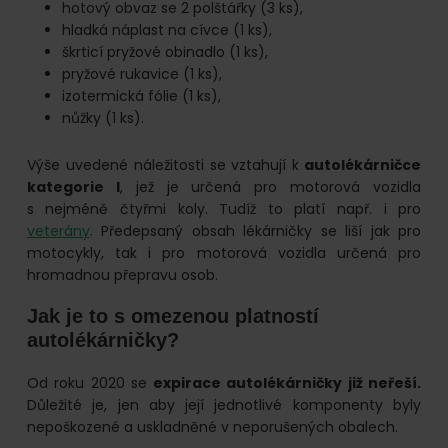
hotový obvaz se 2 polštářky (3 ks),
hladká náplast na cívce (1 ks),
škrticí pryžové obinadlo (1 ks),
pryžové rukavice (1 ks),
izotermická fólie (1 ks),
nůžky (1 ks).
Výše uvedené náležitosti se vztahují k
autolékárničce
kategorie I
, jež je určená pro motorová vozidla
s nejméně čtyřmi koly. Tudíž to platí např. i pro
veterány
. Předepsaný obsah lékárničky se liší jak pro
motocykly, tak i pro motorová vozidla určená pro
hromadnou přepravu osob.
Jak je to s omezenou platností
autolékárničky?
Od roku 2020 se
expirace autolékárničky již neřeší.
Důležité je, jen aby její jednotlivé komponenty byly
nepoškozené a uskladněné v neporušených obalech.