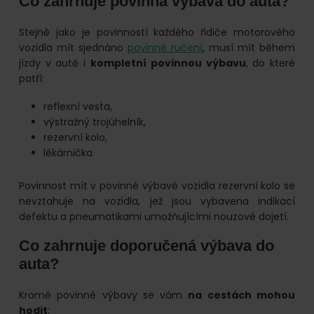
Co zahrnuje povinná výbava do auta?
Stejně jako je povinností každého řidiče motorového
vozidla mít sjednáno
povinné ručení
, musí mít během
jízdy v autě i
kompletní povinnou výbavu
, do které
patří:
reflexní vesta,
výstražný trojúhelník,
rezervní kolo,
lékárnička.
Povinnost mít v povinné výbavě vozidla rezervní kolo se
nevztahuje na vozidla, jež jsou vybavena indikací
defektu a pneumatikami umožňujícími nouzové dojetí.
Co zahrnuje doporučená výbava do
auta?
Kromě povinné výbavy se vám
na cestách mohou
hodit
: