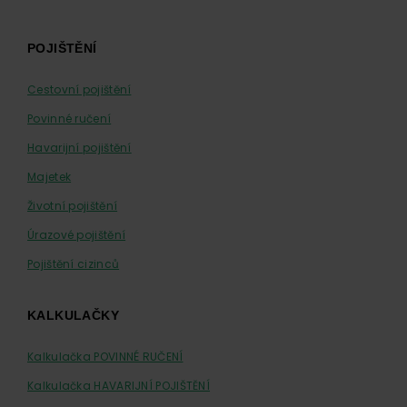
Footer
POJIŠTĚNÍ
Cestovní pojištění
Povinné ručení
Havarijní pojištění
Majetek
Životní pojištění
Úrazové pojištění
Pojištění cizinců
KALKULAČKY
Kalkulačka POVINNÉ RUČENÍ
Kalkulačka HAVARIJNÍ POJIŠTĚNÍ