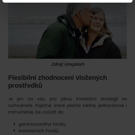
Zdroj: Unsplash
Flexibilní zhodnocení vložených
prostředků
Je jen na vás, pro jakou investiční strategii se
rozhodnete. Pojistné, které platíte běžně, jednorázově i
mimořádně, lze rozložit do:
garantovaného fondu,
investičních fondů,