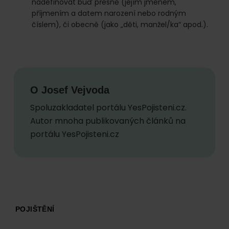
nadefinovat buď přesně (jejím jménem,
příjmením a datem narození nebo rodným
číslem), či obecně (jako „děti, manžel/ka“ apod.).
O
Josef Vejvoda
Spoluzakladatel portálu YesPojisteni.cz.
Autor mnoha publikovaných článků na
portálu YesPojisteni.cz
Footer
POJIŠTĚNÍ