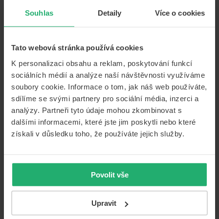
rakovinu, totální ledvinové selhání a cévní
Souhlas
Detaily
Více o cookies
mozkovou příhodu)
kompletní
(obsahuje 6 skupin diagnóz, které
jsou ještě dále děleny, spadá do nich
Tato webová stránka používá cookies
například selhání důležitých orgánů, nervová
onemocnění, skupina zánětů, nádorů, ale i
K personalizaci obsahu a reklam, poskytování funkcí
onemocnění typu slepota, hluchota a další)
sociálních médií a analýze naší návštěvnosti využíváme
soubory cookie. Informace o tom, jak náš web používáte,
připojistit lze i tzv.
novotvary in situ
neboli
sdílíme se svými partnery pro sociální média, inzerci a
neinvazivní nádory
analýzy. Partneři tyto údaje mohou zkombinovat s
pojištění invalidity nebo dlouhodobé péče
– lze
dalšími informacemi, které jste jim poskytli nebo které
sjednat pro všechny stupně invalidity i dlouhodobé
získali v důsledku toho, že používáte jejich služby.
péče, přičemž plnění pro každý tento stupeň lze
sjednat s limitem až 10 000 000 Kč, který je
vyplacen buď jednorázově, nebo formou doživotní
renty
Povolit vše
Upravit