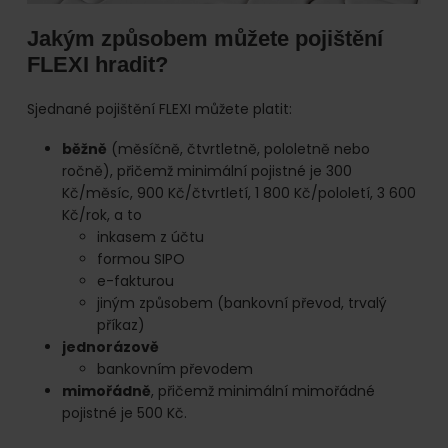
Jakým způsobem můžete pojištění
FLEXI hradit?
Sjednané pojištění FLEXI můžete platit:
běžně
(měsíčně, čtvrtletně, pololetně nebo
ročně), přičemž minimální pojistné je 300
Kč/měsíc, 900 Kč/čtvrtletí, 1 800 Kč/pololetí, 3 600
Kč/rok, a to
inkasem z účtu
formou SIPO
e-fakturou
jiným způsobem (bankovní převod, trvalý
příkaz)
jednorázově
bankovním převodem
mimořádně
, přičemž minimální mimořádné
pojistné je 500 Kč.