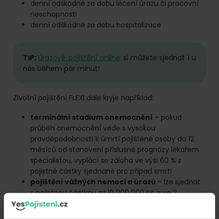
denní odškodné za dobu léčení úrazu či pracovní
neschopnosti
denní odškodné za dobu hospitalizace
TIP:
Úrazové pojištění online
si můžete sjednat i u
nás během pár minut!
Životní pojištění FLEXI dále kryje například:
terminální stadium onemocnění
– pokud
průběh onemocnění vede s vysokou
pravděpodobností k úmrtí pojištěné osoby do 12
měsíců od stanovení příslušné prognózy lékařem
specialistou, vyplácí se záloha ve výši 60 % z
pojistné částky sjednané pro případ smrti
pojištění vážných nemocí a úrazů
– lze sjednat
s pojistnou částkou až 10 000 000 Kč a ve 2
variantách:
základní
(zahrnuje infarkt myokardu,