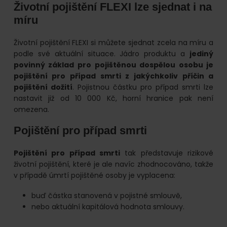
Životní pojištění FLEXI lze sjednat i na
míru
Životní pojištění FLEXI si můžete sjednat zcela na míru a
podle své aktuální situace. Jádro produktu a
jediný
povinný základ pro pojištěnou dospělou osobu je
pojištění pro případ smrti z jakýchkoliv příčin a
pojištění dožití
. Pojistnou částku pro případ smrti lze
nastavit již od 10 000 Kč, horní hranice pak není
omezena.
Pojištění pro případ smrti
Pojištění pro případ smrti
tak představuje rizikové
životní pojištění, které je ale navíc zhodnocováno, takže
v případě úmrtí pojištěné osoby je vyplacena:
buď částka stanovená v pojistné smlouvě,
nebo aktuální kapitálová hodnota smlouvy.