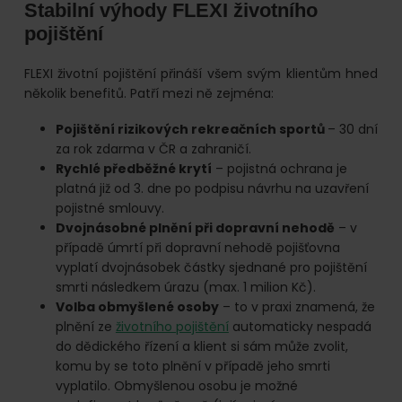
Stabilní výhody FLEXI životního
pojištění
FLEXI životní pojištění přináší všem svým klientům hned
několik benefitů. Patří mezi ně zejména:
Pojištění rizikových rekreačních sportů
– 30 dní
za rok zdarma v ČR a zahraničí.
Rychlé předběžné krytí
– pojistná ochrana je
platná již od 3. dne po podpisu návrhu na uzavření
pojistné smlouvy.
Dvojnásobné plnění při dopravní nehodě
– v
případě úmrtí při dopravní nehodě pojišťovna
vyplatí dvojnásobek částky sjednané pro pojištění
smrti následkem úrazu (max. 1 milion Kč).
Volba obmyšlené osoby
– to v praxi znamená, že
plnění ze
životního pojištění
automaticky nespadá
do dědického řízení a klient si sám může zvolit,
komu by se toto plnění v případě jeho smrti
vyplatilo. Obmyšlenou osobu je možné