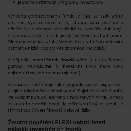
jednoho z řízených programů investování.
Výhodou garantovaného fondu je fakt, že vždy znáte
přesnou výši úrokové míry, kterou vám pojišťovna
připíše ke vloženým prostředkům. Nemůže tak dojít
k propadu úspor ani k jejich nulovému zhodnocení.
Silnou nevýhodou však zůstává, že je tato úroková míra
poměrně nízká, což pro vás znamená malý zisk.
V případě
investičních fondů
vám již nikdo žádnou
garanci neposkytne a investiční riziko nese vždy
pojistník (ten, kdo smlouvu sjednal).
V praxi tak může dojít jak k propadu vašich úspor, tak i
k jejich raketovému zhodnocení. Pojistné, které platíte,
lze vkládat buď do jediného z nabízených fondů, anebo
jej můžete rozdělit hned do několika různých fondů, a
tím rozložit (diverzifikovat) celkové riziko.
Životní pojištění FLEXI nabízí hned
několik investičních fondů