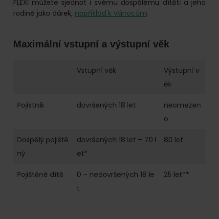
FLEXI můžete sjednat i svému dospělému dítěti a jeho
rodině jako dárek,
například k Vánocům
.
Maximální vstupní a výstupní věk
Vstupní věk
Výstupní v
ěk
Pojistník
dovršených 18 let
neomezen
o
Dospělý pojiště
dovršených 18 let – 70 l
80 let
ný
et*
Pojištěné dítě
0 – nedovršených 18 le
25 let**
t