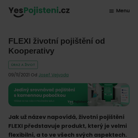
Skip
Skip
Skip
Menu
to
to
to
YesPojisteni.cz
Online
primary
main
footer
srovnávač
navigation
content
všech
FLEXI životní pojištění od
druhů
Kooperativy
pojištění
ÚRAZ A ŽIVOT
od
09/11/2021
Od
Josef Vejvoda
hlavních
pojišťoven
na
trhu.
Vyberte
Jak už název napovídá, životní pojištění
nejlevnější
FLEXI představuje produkt, který je velmi
pojištění
flexibilní, a to ve všech svých aspektech.