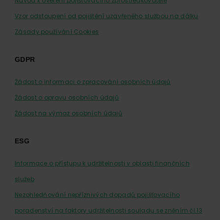
Návod k ověření pojišťovacího zprostředkovatele
Vzor odstoupení od pojištění uzavřeného službou na dálku
Zásady používání Cookies
GDPR
Žádost o informaci o zpracování osobních údajů
Žádost o opravu osobních údajů
Žádost na výmaz osobních údajů
ESG
Informace o přístupu k udržitelnosti v oblasti finančních
služeb
Nezohledňování nepříznivých dopadů pojišťovacího
poradenství na faktory udržitelnosti souladu se zněním čl.13