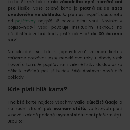
karta. Stejně tak se
nic zásadního nyní nemění ani
pro řidiče
. Vaše zelená karta je
platná až do data
uvedeného na dokladu
. Až platnost vyprší, dostanete
od
pojišťovny
nejspíš už novou bílou verzi. Novinka v
pojišťovnictví však povoluje institucím tisknout na
předtištěné zelené karty ještě rok – až
do 30. června
2021
.
Na silnicích se tak s „opravdovou“ zelenou kartou
můžeme potkávat ještě necelé dva roky. Odhady však
hovoří o tom, že pojišťovnám zelené lístky dojdou už za
několik měsíců, pak již budou řidiči dostávat nové bílé
doklady.
Kde platí bílá karta?
I na bílé kartě najdete všechny
vaše důležité údaje
a
na zadní straně pak
seznam států
, ve kterých platí
v nové i zelené podobě (symbol státu není přeškrtnutý).
Jsou to: