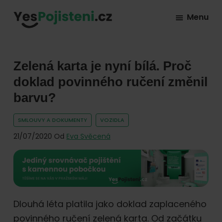
Skip
Skip
Skip
Menu
to
to
to
YesPojisteni.cz
Online
primary
main
footer
srovnávač
navigation
content
všech
Zelená karta je nyní bílá. Proč
druhů
doklad povinného ručení změnil
pojištění
barvu?
od
hlavních
SMLOUVY A DOKUMENTY
VOZIDLA
pojišťoven
21/07/2020
Od
Eva Svěcená
na
trhu.
Vyberte
nejlevnější
Dlouhá léta platila jako doklad zaplaceného
pojištění
povinného ručení zelená karta. Od začátku