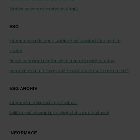
Žádost na výmaz osobních údajů
ESG
Informace o přístupu k udržitelnosti v oblasti finančních
služeb
Nezohledňování nepříznivých dopadů pojišťovacího
poradenství na faktory udržitelnosti souladu se zněním čl.13
ESG ARCHIV
Informační dokument udržitelnost
Politika začleňování rizik týkajících se udržitelnosti
INFORMACE