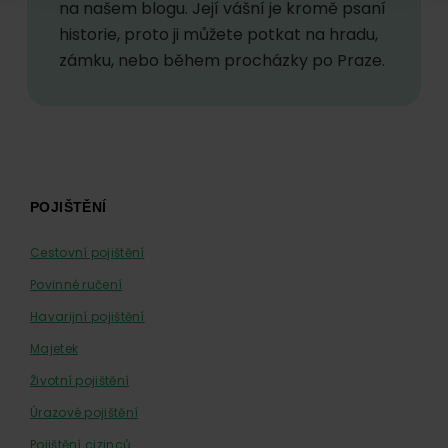
na našem blogu. Její vášní je kromě psaní
historie, proto ji můžete potkat na hradu,
zámku, nebo během procházky po Praze.
Footer
POJIŠTĚNÍ
Cestovní pojištění
Povinné ručení
Havarijní pojištění
Majetek
Životní pojištění
Úrazové pojištění
Pojištění cizinců