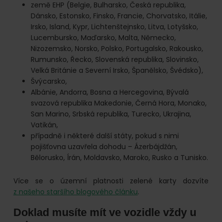
země EHP (Belgie, Bulharsko, Česká republika,
Dánsko, Estonsko, Finsko, Francie, Chorvatsko, Itálie,
Irsko, Island, Kypr, Lichtenštejnsko, Litva, Lotyšsko,
Lucembursko, Maďarsko, Malta, Německo,
Nizozemsko, Norsko, Polsko, Portugalsko, Rakousko,
Rumunsko, Řecko, Slovenská republika, Slovinsko,
Velká Británie a Severní Irsko, Španělsko, Švédsko),
Švýcarsko,
Albánie, Andorra, Bosna a Hercegovina, Bývalá
svazová republika Makedonie, Černá Hora, Monako,
San Marino, Srbská republika, Turecko, Ukrajina,
Vatikán,
případně i některé další státy, pokud s nimi
pojišťovna uzavřela dohodu – Ázerbájdžán,
Bělorusko, Írán, Moldavsko, Maroko, Rusko a Tunisko.
Více se o územní platnosti zelené karty dozvíte
z našeho staršího blogového článku
.
Doklad musíte mít ve vozidle vždy u