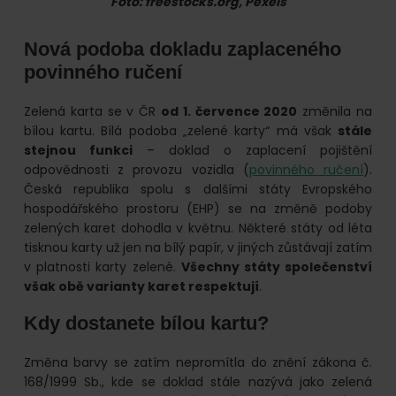
Foto: freestocks.org, Pexels
Nová podoba dokladu zaplaceného
povinného ručení
Zelená karta se v ČR
od 1. července 2020
změnila na
bílou kartu. Bílá podoba „zelené karty“ má však
stále
stejnou funkci
– doklad o zaplacení pojištění
odpovědnosti z provozu vozidla (
povinného ručení
).
Česká republika spolu s dalšími státy Evropského
hospodářského prostoru (EHP) se na změně podoby
zelených karet dohodla v květnu. Některé státy od léta
tisknou karty už jen na bílý papír, v jiných zůstávají zatím
v platnosti karty zelené.
Všechny státy společenství
však obě varianty karet respektují
.
Kdy dostanete bílou kartu?
Změna barvy se zatím nepromítla do znění zákona č.
168/1999 Sb., kde se doklad stále nazývá jako zelená