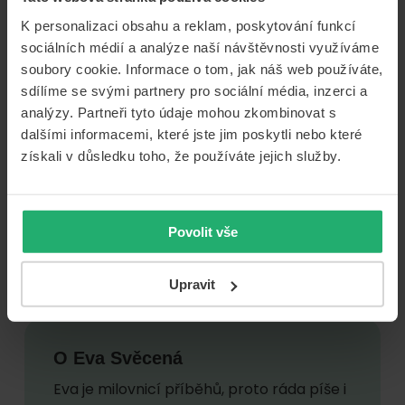
K personalizaci obsahu a reklam, poskytování funkcí
sociálních médií a analýze naší návštěvnosti využíváme
Foto: Pixabay, Pexels
soubory cookie. Informace o tom, jak náš web používáte,
sdílíme se svými partnery pro sociální média, inzerci a
Přednosti nové bílé karty
analýzy. Partneři tyto údaje mohou zkombinovat s
dalšími informacemi, které jste jim poskytli nebo které
Bílá „zelená karta“ ušetří pojistníkům návštěvy
získali v důsledku toho, že používáte jejich služby.
pojišťovny i komunikaci s policisty. Dříve jste za
svépomocí vytištěnou zelenou kartu na bílý papír mohli
dostat i pokutu. Jestliže se vám doklad o zaplacení
povinného ručení ztratí nebo poškodí,
snadno si jej
Povolit vše
vytisknete doma z elektronické verze
Upravit
O
Eva Svěcená
Eva je milovnicí příběhů, proto ráda píše i