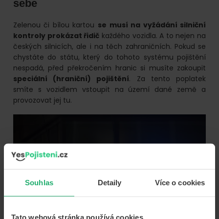
sebe
Zelenou či bílou kartou
se musí na vyžádání silniční
kontroly prokázat řidič
každého vozidla. A to nejen na
českých silnicích, ale i na těch zahraničních. Pokud se
chystáte do státu, který do tohoto systému pojištění
nespadá, před překročením hranic si musíte zakoupit
speciální (hraniční) pojištění
. Za tento poplatek
smíte s vozidlem vstoupit na území dané země a
provozovat jej tu.
Souhlas
Detaily
Více o cookies
Tato webová stránka používá cookies